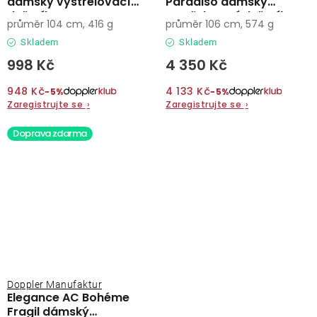
dámský vystřelovací
Paradiso dámský
deštník
vystřelovací deštník
průměr 104 cm, 416 g
průměr 106 cm, 574 g
Skladem
Skladem
998 Kč
4 350 Kč
948 Kč
4 133 Kč
−5%
−5%
Zaregistrujte se
›
Zaregistrujte se
›
Doprava zdarma
Doppler Manufaktur
Elegance AC Bohéme
Fragil dámský