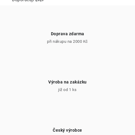
r
v
k
y
v
Doprava zdarma
ý
při nákupu na 2000 Kč
p
i
s
u
Výroba na zakázku
již od 1 ks
Český výrobce