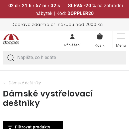
02 d : 21 h : 57 m : 32 s
SLEVA -20 %
na zahradní
nábytek | Kód:
DOPPLER20
Přejít
Doprava zdarma při nákupu nad 2000 Kč
Sedací soupravy
na
NÁKUPN
obsah
KOŠÍK
Slunečníky
Křesla a židle
Polstry a sedáky
Dámské deštníky
Dámské vystřelovací
Stoly
deštníky
Lavice a houpačky
V
Filtrovat produkty