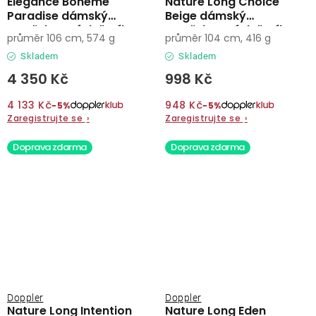
Elegance Boheme
Nature Long Choice
Paradise dámský
Beige dámský
vystřelovací deštník
vystřelovací deštník
průměr 106 cm, 574 g
průměr 104 cm, 416 g
Skladem
Skladem
4 350 Kč
998 Kč
4 133 Kč
948 Kč
−5%
−5%
Zaregistrujte se
›
Zaregistrujte se
›
Doprava zdarma
Doprava zdarma
Doppler
Doppler
Nature Long Intention
Nature Long Eden