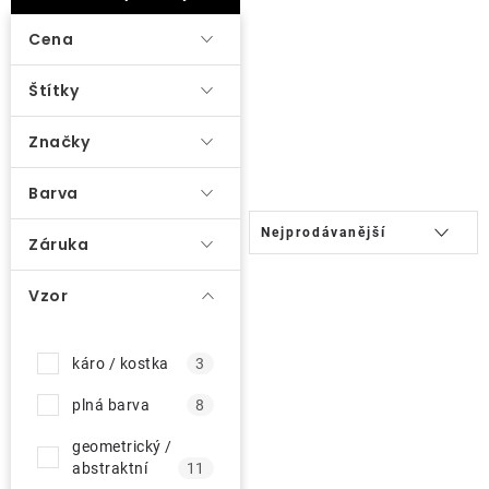
ý
Lehátka
p
Cena
i
Doplňky
Štítky
s
p
Značky
Deštníky
r
o
Barva
Gastro produkty
Ř
d
Nejprodávanější
Záruka
a
u
Kolekce
z
k
Vzor
e
t
n
Prodávané značky
ů
káro / kostka
3
í
p
plná barva
8
Klub výhod
r
geometrický /
o
abstraktní
11
Naše katalogy