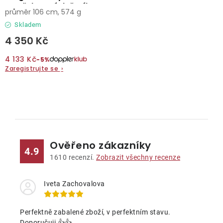
vystřelovací deštník
průměr 106 cm, 574 g
Skladem
4 350 Kč
4 133 Kč
−5%
Zaregistrujte se
›
O
v
l
Ověřeno zákazníky
á
4.9
d
1610
recenzí.
Zobrazit všechny recenze
a
c
Iveta Zachovalova
í
p
Perfektně zabalené zboží, v perfektním stavu.
Doporučuji 👍👍