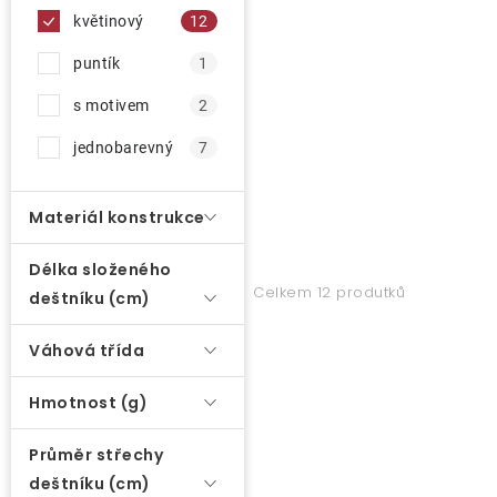
d
květinový
12
u
O nás
k
puntík
1
t
Kontakty
s motivem
2
ů
jednobarevný
7
Materiál konstrukce
Délka složeného
Celkem 12 produtků
deštníku (cm)
Váhová třída
Hmotnost (g)
Průměr střechy
deštníku (cm)