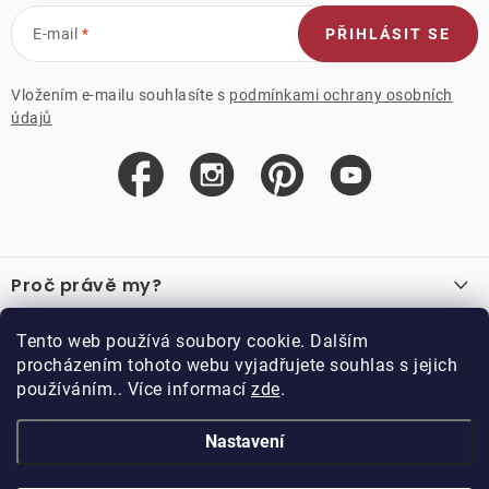
E-mail
PŘIHLÁSIT SE
Vložením e-mailu souhlasíte s
podmínkami ochrany osobních
údajů
Z
á
Proč právě my?
p
a
O nás
Důležité odkazy
Tento web používá soubory cookie. Dalším
Recenze
t
procházením tohoto webu vyjadřujete souhlas s jejich
Velkoobchod
í
používáním.. Více informací
zde
.
O nákupu
Vzorková prodejna
Vrácení a reklamace
Kontakty
Nastavení
Kontakty
Obchodní podmínky
Kariéra