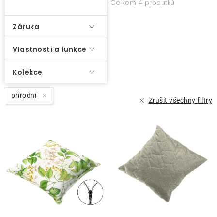
Celkem 4 produtků
ů
O nás
Záruka
Kontakty
Vlastnosti a funkce
Kolekce
přírodní
Zrušit všechny filtry