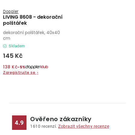
Doppler
LIVING 8608 - dekorační
polštářek
dekorační polštářek, 40x40
cm
Skladem
145 Kč
138 Kč
−5%
Zaregistrujte se
›
O
v
l
Ověřeno zákazníky
á
4.9
d
1610
recenzí.
Zobrazit všechny recenze