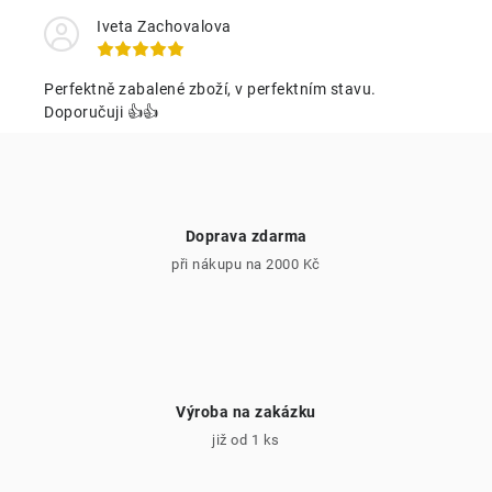
a
c
Iveta Zachovalova
í
p
Perfektně zabalené zboží, v perfektním stavu.
r
Doporučuji 👍👍
v
k
y
v
Doprava zdarma
ý
při nákupu na 2000 Kč
p
i
s
u
Výroba na zakázku
již od 1 ks