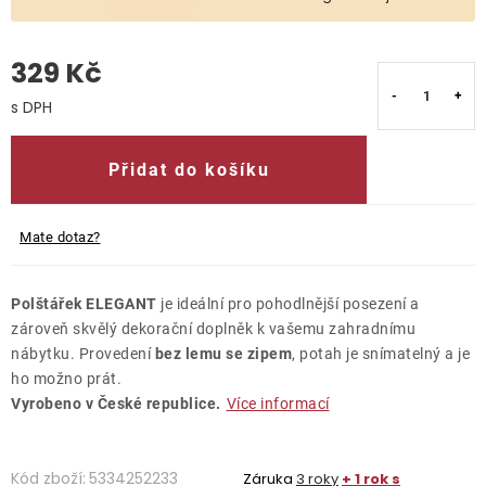
O nás
329 Kč
Kontakty
Měrná cena:
Přidat do košíku
Mate dotaz?
Polštářek ELEGANT
je ideální pro pohodlnější posezení a
zároveň skvělý dekorační doplněk k vašemu zahradnímu
nábytku. Provedení
bez lemu se zipem
, potah je snímatelný a je
ho možno prát.
Vyrobeno v České republice.
Více informací
Kód zboží:
5334252233
Záruka
3 roky
+ 1 rok s