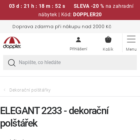
03 d : 21 h : 18 m : 52 s
SLEVA -20 %
na zahradní
nábytek | Kód:
DOPPLER20
Přejít
Doprava zdarma při nákupu nad 2000 Kč
Sedací soupravy
na
NÁKUPN
obsah
KOŠÍK
Slunečníky
Křesla a židle
Polstry a sedáky
Dekorační polštářky
Stoly
ELEGANT 2233 - dekorační
polštářek
Lavice a houpačky