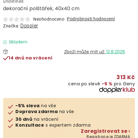
undefined
Lehátka
dekorační polštářek, 40x40 cm
Podrobnosti hodnocení
Neohodnoceno
Doplňky
Doppler
Značka:
Deštníky
Skladem
12.8.2026
14 dnů na vrácení
Gastro produkty
313 Kč
Kolekce
cena po slevě
−5 %
pro členy
Prodávané značky
-5% sleva
na vše
Doprava zdarma
na vše
Klub výhod
30 dnů
na vrácení
Konzultace
s expertem zdarma
Zaregistrovat se ›
Naše katalogy
Registrace je ZDARMA