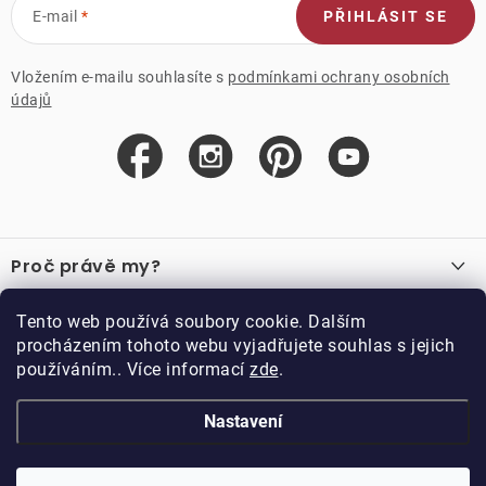
E-mail
PŘIHLÁSIT SE
Vložením e-mailu souhlasíte s
podmínkami ochrany osobních
údajů
Z
á
Proč právě my?
p
a
O nás
Důležité odkazy
Tento web používá soubory cookie. Dalším
Recenze
t
procházením tohoto webu vyjadřujete souhlas s jejich
Velkoobchod
í
používáním.. Více informací
zde
.
O nákupu
Vzorková prodejna
Vrácení a reklamace
Kontakty
Nastavení
Kontakty
Obchodní podmínky
Kariéra
Podmínky věrnostního programu
Blog
Doppler CZ spol. s.r.o.,