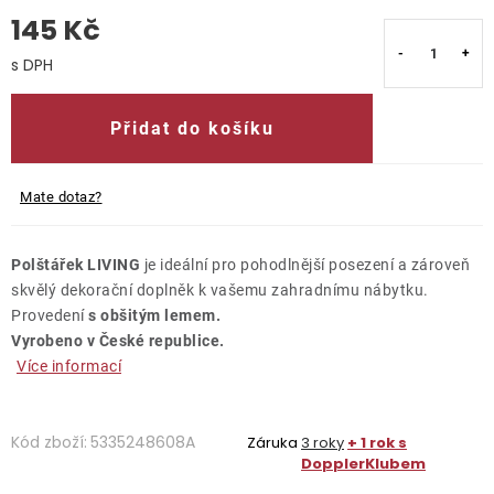
145 Kč
O nás
Měrná cena:
Kontakty
Přidat do košíku
Mate dotaz?
Polštářek LIVING
je ideální pro pohodlnější posezení a zároveň
skvělý dekorační doplněk k vašemu zahradnímu nábytku.
Provedení
s obšitým lemem.
Vyrobeno v České republice.
Více informací
Kód zboží:
5335248608A
Záruka
3 roky
+ 1 rok s
DopplerKlubem