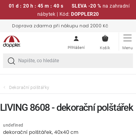
01 d : 20 h : 45 m : 39 s
SLEVA -20 %
na zahradní
nábytek | Kód:
DOPPLER20
Přejít
Doprava zdarma při nákupu nad 2000 Kč
Sedací soupravy
na
NÁKUPN
obsah
KOŠÍK
Slunečníky
Křesla a židle
Polstry a sedáky
Dekorační polštářky
Stoly
LIVING 8608 - dekorační polštářek
Lavice a houpačky
undefined
dekorační polštářek, 40x40 cm