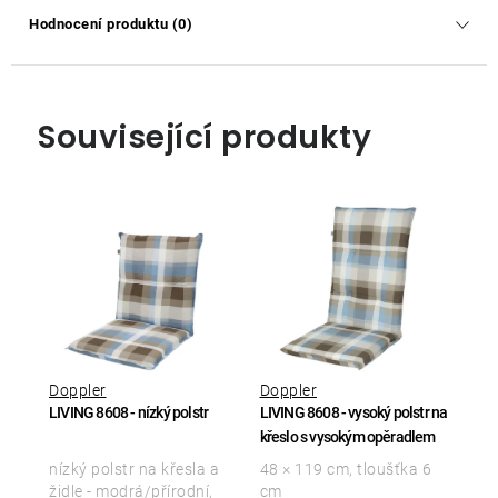
Hodnocení produktu (0)
Související produkty
Doppler
Doppler
LIVING 8608 - nízký polstr
LIVING 8608 - vysoký polstr na
křeslo s vysokým opěradlem
nízký polstr na křesla a
48 × 119 cm, tloušťka 6
židle - modrá/přírodní,
cm