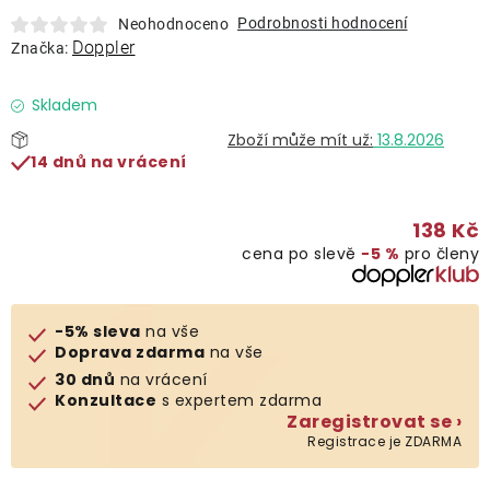
Lehátka
Podrobnosti hodnocení
Neohodnoceno
Doppler
Značka:
Doplňky
Skladem
13.8.2026
Deštníky
14 dnů na vrácení
Gastro produkty
138 Kč
cena po slevě
−5 %
pro členy
Kolekce
-5% sleva
na vše
Prodávané značky
Doprava zdarma
na vše
30 dnů
na vrácení
Konzultace
s expertem zdarma
Klub výhod
Zaregistrovat se ›
Registrace je ZDARMA
Naše katalogy