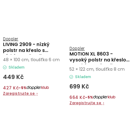
Doppler
LIVING 2909 - nízký
Doppler
polstr na křeslo s
MOTION XL 8603 -
nízkým opěradlem
vysoký polstr na křeslo s
48 × 100 cm, tloušťka 6 cm
vysokým opěradlem
Skladem
52 × 122 cm, tloušťka 8 cm
449 Kč
Skladem
699 Kč
427 Kč
−5%
Zaregistrujte se
›
664 Kč
−5%
Zaregistrujte se
›