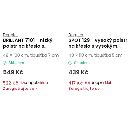
Doppler
Doppler
BRILLANT 7101 - nízký
SPOT 129 - vysoký polstr
polstr na křeslo s
na křeslo s vysokým
nízkým opěradlem
opěradlem
48 × 100 cm, tloušťka 7 cm
48 × 118 cm, tloušťka 5 cm
Skladem
Skladem
549 Kč
439 Kč
522 Kč
417 Kč
−5%
−5%
Zaregistrujte se
›
Zaregistrujte se
›