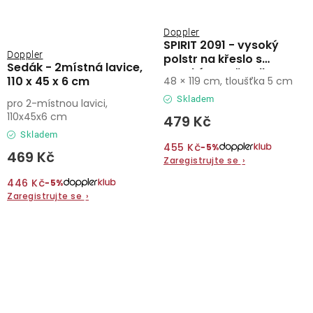
Doppler
SPIRIT 2091 - vysoký
Doppler
polstr na křeslo s
Sedák - 2místná lavice,
vysokým opěradlem
110 x 45 x 6 cm
48 × 119 cm, tloušťka 5 cm
Skladem
pro 2-místnou lavici,
110x45x6 cm
479 Kč
Skladem
455 Kč
−5%
469 Kč
Zaregistrujte se
›
446 Kč
−5%
Zaregistrujte se
›