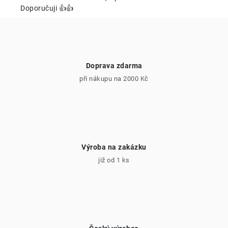
ý
Doporučuji 👍👍
p
i
s
u
Doprava zdarma
při nákupu na 2000 Kč
Výroba na zakázku
již od 1 ks