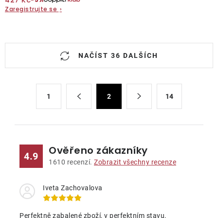
Zaregistrujte se
›
O
NAČÍST 36 DALŠÍCH
v
l
á
S
d
1
2
14
t
a
r
c
á
n
í
k
p
Ověřeno zákazníky
4.9
o
r
1610
recenzí.
Zobrazit všechny recenze
v
v
á
k
Iveta Zachovalova
n
y
í
v
Perfektně zabalené zboží, v perfektním stavu.