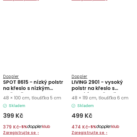
Doppler
Doppler
SPOT 8615 - nízký polstr
LIVING 2901 - vysoký
na křeslo s nízkým
polstr na křeslo s
opěradlem
vysokým opěradlem
48 × 100 cm, tloušťka 5 cm
48 × 119 cm, tloušťka 6 cm
Skladem
Skladem
399 Kč
499 Kč
379 Kč
474 Kč
−5%
−5%
Zaregistrujte se
›
Zaregistrujte se
›