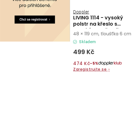
Doppler
LIVING 1114 - vysoký
polstr na křeslo s
vysokým opěradlem
48 × 119 cm, tloušťka 6 cm
Skladem
499 Kč
474 Kč
−5%
Zaregistrujte se
›