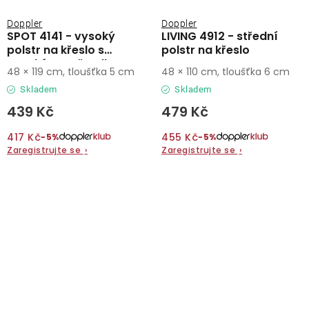
Doppler
Doppler
SPOT 4141 - vysoký
LIVING 4912 - střední
polstr na křeslo s
polstr na křeslo
vysokým opěradlem
48 × 119 cm, tloušťka 5 cm
48 × 110 cm, tloušťka 6 cm
Skladem
Skladem
439 Kč
479 Kč
417 Kč
455 Kč
−5%
−5%
Zaregistrujte se
›
Zaregistrujte se
›