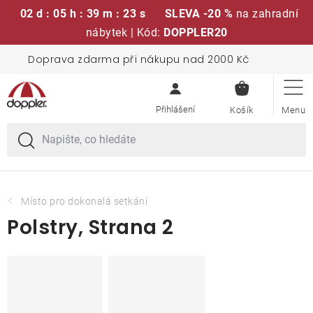
02 d : 05 h : 39 m : 23 s
SLEVA -20 %
na zahradní
nábytek | Kód:
DOPPLER20
Přejít
Doprava zdarma při nákupu nad 2000 Kč
Sedací soupravy
na
NÁKUPN
obsah
KOŠÍK
Slunečníky
Křesla a židle
Polstry a sedáky
Místo pro dokonalá setkání
Polstry
, Strana 2
Stoly
Lavice a houpačky