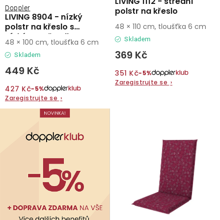
LIVING 1112 - střední
ů
Doppler
polstr na křeslo
LIVING 8904 - nízký
O nás
polstr na křeslo s
48 × 110 cm, tloušťka 6 cm
nízkým opěradlem
Skladem
48 × 100 cm, tloušťka 6 cm
Kontakty
369 Kč
Skladem
449 Kč
351 Kč
−5%
Zaregistrujte se
›
427 Kč
−5%
Zaregistrujte se
›