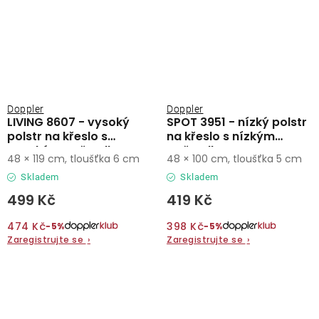
Doppler
Doppler
LIVING 8607 - vysoký
SPOT 3951 - nízký polstr
polstr na křeslo s
na křeslo s nízkým
vysokým opěradlem
opěradlem
48 × 119 cm, tloušťka 6 cm
48 × 100 cm, tloušťka 5 cm
Skladem
Skladem
499 Kč
419 Kč
474 Kč
398 Kč
−5%
−5%
Zaregistrujte se
›
Zaregistrujte se
›