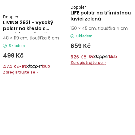
Doppler
LIFE polstr na třímístnou
Doppler
lavici zelená
LIVING 2931 - vysoký
polstr na křeslo s
150 × 45 cm, tloušťka 4 cm
vysokým opěradlem
Skladem
48 × 119 cm, tloušťka 6 cm
659 Kč
Skladem
499 Kč
626 Kč
−5%
Zaregistrujte se
›
474 Kč
−5%
Zaregistrujte se
›