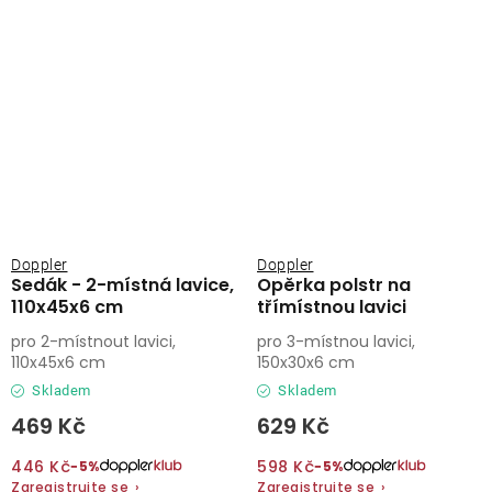
Doppler
Doppler
Sedák - 2-místná lavice,
Opěrka polstr na
110x45x6 cm
třímístnou lavici
pro 2-místnout lavici,
pro 3-místnou lavici,
110x45x6 cm
150x30x6 cm
Skladem
Skladem
469 Kč
629 Kč
446 Kč
598 Kč
−5%
−5%
Zaregistrujte se
›
Zaregistrujte se
›