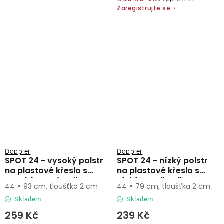
Zaregistrujte se
›
Doppler
Doppler
SPOT 24 - vysoký polstr
SPOT 24 - nízký polstr
na plastové křeslo s
na plastové křeslo s
vysokým opěradlem
nízkým opěradlem
44 × 93 cm, tloušťka 2 cm
44 × 79 cm, tloušťka 2 cm
Skladem
Skladem
259 Kč
239 Kč