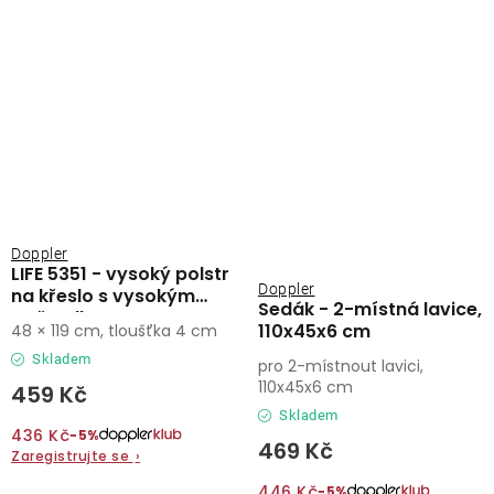
Doppler
LIFE 5351 - vysoký polstr
Doppler
na křeslo s vysokým
Sedák - 2-místná lavice,
opěradlem
110x45x6 cm
48 × 119 cm, tloušťka 4 cm
Skladem
pro 2-místnout lavici,
110x45x6 cm
459 Kč
Skladem
436 Kč
−5%
469 Kč
Zaregistrujte se
›
446 Kč
−5%