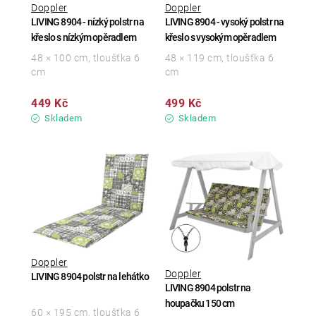
Doppler
Doppler
LIVING 8904 - nízký polstr na
LIVING 8904 - vysoký polstr na
křeslo s nízkým opěradlem
křeslo s vysokým opěradlem
48 × 100 cm, tloušťka 6
48 × 119 cm, tloušťka 6
cm
cm
449 Kč
499 Kč
Skladem
Skladem
Doppler
Doppler
LIVING 8904 polstr na lehátko
LIVING 8904 polstr na
houpačku 150 cm
60 × 195 cm, tloušťka 6