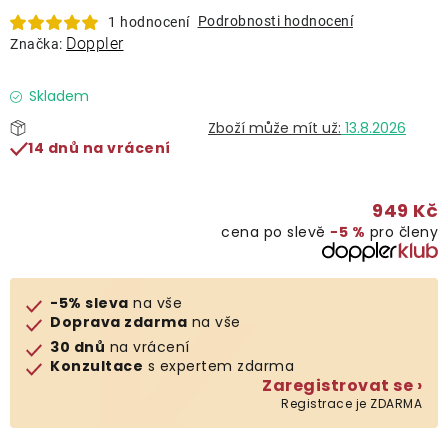
Lehátka
Podrobnosti hodnocení
1 hodnocení
Doppler
Značka:
Doplňky
Skladem
13.8.2026
Deštníky
14 dnů na vrácení
Gastro produkty
949 Kč
cena po slevě
−5 %
pro členy
Kolekce
-5% sleva
na vše
Prodávané značky
Doprava zdarma
na vše
30 dnů
na vrácení
Konzultace
s expertem zdarma
Klub výhod
Zaregistrovat se ›
Registrace je ZDARMA
Naše katalogy