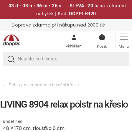
03 d : 03 h : 36 m : 25 s
SLEVA -20 %
na zahradní
nábytek | Kód:
DOPPLER20
Přejít
Doprava zdarma při nákupu nad 2000 Kč
Sedací soupravy
na
NÁKUPN
obsah
KOŠÍK
Slunečníky
Křesla a židle
Polstry a sedáky
Polstry na zahradní relaxační křesla
Stoly
LIVING 8904 relax polstr na křeslo
Lavice a houpačky
undefined
48 × 170 cm, tloušťka 6 cm