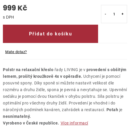
999 Kč
O nás
Měrná cena:
Kontakty
Přidat do košíku
Mate dotaz?
Polstr na relaxační křeslo
řady LIVING je v
provedení s obšitým
lemem, prošitý kroužkově 4x v opěradle.
Uchycení je pomocí
posuvné spony. Díky sponě si můžete nastavit velikost dle
rozměru a druhu židle, spona je pevná a nevytahuje se. Upevnění
sedáku je pomocí dvou tkaniček v ohybu polstru. Síla polstru je
optimální pro všechny druhy židlí. Provedení je vhodné i do
náročných podmínek kaváren, zahrádek a restaurací.
Potah
je
nesnímatelný.
Vyrobeno v České republice.
Více informací