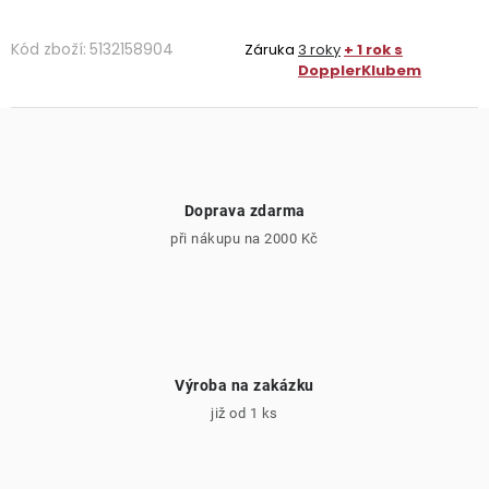
Kód zboží:
5132158904
Záruka
3 roky
+ 1 rok s
DopplerKlubem
Doprava zdarma
při nákupu na 2000 Kč
Výroba na zakázku
již od 1 ks