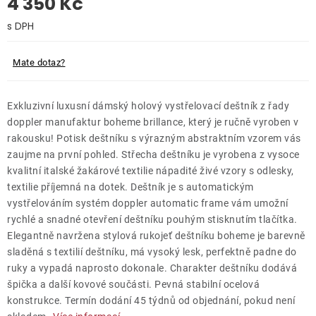
4 350 Kč
O nás
Měrná cena:
Kontakty
Mate dotaz?
Exkluzivní luxusní dámský holový vystřelovací deštník z řady
doppler manufaktur boheme brillance, který je ručně vyroben v
rakousku! Potisk deštníku s výrazným abstraktním vzorem vás
zaujme na první pohled. Střecha deštníku je vyrobena z vysoce
kvalitní italské žakárové textilie nápadité živé vzory s odlesky,
textilie příjemná na dotek. Deštník je s automatickým
vystřelováním systém doppler automatic frame vám umožní
rychlé a snadné otevření deštníku pouhým stisknutím tlačítka.
Elegantně navržena stylová rukojeť deštníku boheme je barevně
sladěná s textilií deštníku, má vysoký lesk, perfektně padne do
ruky a vypadá naprosto dokonale. Charakter deštníku dodává
špička a další kovové součásti. Pevná stabilní ocelová
konstrukce. Termín dodání 45 týdnů od objednání, pokud není