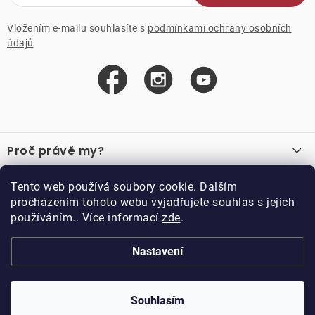
Vložením e-mailu souhlasíte s
podmínkami ochrany osobních
údajů
Z
á
Proč právě my?
p
a
O nás
Důležité odkazy
Tento web používá soubory cookie. Dalším
Recenze
t
procházením tohoto webu vyjadřujete souhlas s jejich
Velkoobchod
í
používáním.. Více informací
zde
.
O nákupu
Vzorková prodejna
Vrácení a reklamace
Kontakty
Nastavení
Kontakty
Obchodní podmínky
Kariéra
Podmínky věrnostního programu
Blog
Doppler CZ spol. s.r.o.,
Doppler klub
Trocnovská 70, 374 01
Souhlasím
Copyright 2026
DOPPLER CZ spol. s r.o.
. Všechna práva vyhrazena.