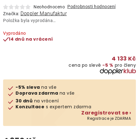
Lehátka
Podrobnosti hodnocení
Neohodnoceno
Doppler Manufaktur
Značka:
Položka byla vyprodána…
Doplňky
Vyprodáno
14 dnů na vrácení
Deštníky
4 133 Kč
Gastro produkty
cena po slevě
−5 %
pro členy
Kolekce
-5% sleva
na vše
Doprava zdarma
na vše
Prodávané značky
30 dnů
na vrácení
Konzultace
s expertem zdarma
Zaregistrovat se ›
Klub výhod
Registrace je ZDARMA
Naše katalogy