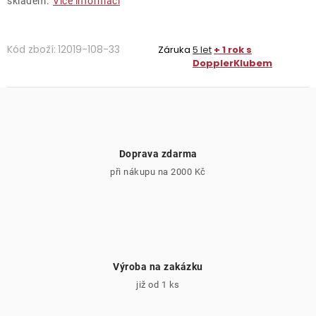
skladem.
Více informací
Kód zboží:
12019-108-33
Záruka
5 let
+ 1 rok s
DopplerKlubem
Doprava zdarma
při nákupu na 2000 Kč
Výroba na zakázku
již od 1 ks