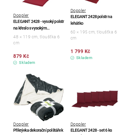
Doppler
Doppler
ELEGANT 2428 polstr na
ELEGANT 2428 - vysoký polstr
lehátko
na křeslo s vysokým
60 × 195 cm, tloušťka 6
opěradlem
48 × 119 cm, tloušťka 6
cm
cm
1 799 Kč
879 Kč
Skladem
Skladem
Doppler
Doppler
Přikrývka dekorační polštářek
ELEGANT 2428 - set 6 ks