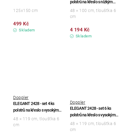
polstrů na křeslo s nízkým
opěradlem
125x150 cm
48 × 100 cm, tloušťka 6
cm
499 Kč
4 194 Kč
Skladem
Skladem
Doppler
Doppler
ELEGANT 2428 - set 4 ks
ELEGANT 2428 - set 6 ks
polstrů na křeslo s vysokým
polstrů na křeslo s vysokým
opěradlem
48 × 119 cm, tloušťka 6
opěradlem
48 × 119 cm, tloušťka 6
cm
cm