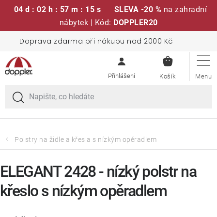
04 d : 02 h : 57 m : 15 s
SLEVA -20 %
na zahradní
nábytek | Kód:
DOPPLER20
Přejít
Doprava zdarma při nákupu nad 2000 Kč
Sedací soupravy
na
NÁKUPN
obsah
KOŠÍK
Slunečníky
Křesla a židle
Polstry a sedáky
Polstry na židle a křesla s nízkým opěradlem
Stoly
ELEGANT 2428 - nízký polstr na
křeslo s nízkým opěradlem
Lavice a houpačky