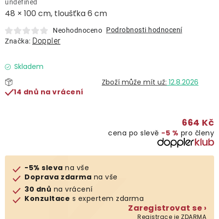
undefined
Lehátka
48 × 100 cm, tloušťka 6 cm
Podrobnosti hodnocení
Neohodnoceno
Doplňky
Doppler
Značka:
Deštníky
Skladem
12.8.2026
14 dnů na vrácení
Gastro produkty
664 Kč
Kolekce
cena po slevě
−5 %
pro členy
Prodávané značky
-5% sleva
na vše
Doprava zdarma
na vše
Klub výhod
30 dnů
na vrácení
Konzultace
s expertem zdarma
Zaregistrovat se ›
Naše katalogy
Registrace je ZDARMA