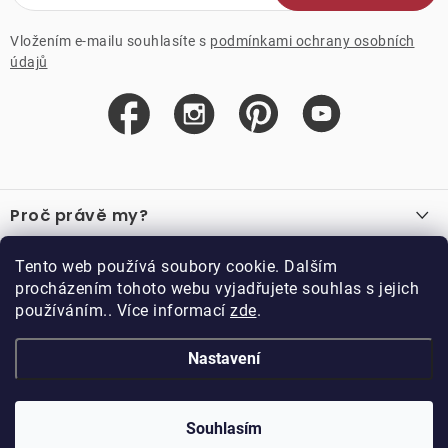
Vložením e-mailu souhlasíte s
podmínkami ochrany osobních
údajů
Z
á
Proč právě my?
p
a
O nás
Důležité odkazy
Tento web používá soubory cookie. Dalším
Recenze
t
procházením tohoto webu vyjadřujete souhlas s jejich
Velkoobchod
í
používáním.. Více informací
zde
.
O nákupu
Vzorková prodejna
Vrácení a reklamace
Kontakty
Nastavení
Kontakty
Obchodní podmínky
Kariéra
Podmínky věrnostního programu
Blog
Doppler CZ spol. s.r.o.,
Doppler klub
Trocnovská 70, 374 01
Souhlasím
Copyright 2026
DOPPLER CZ spol. s r.o.
. Všechna práva vyhrazena.