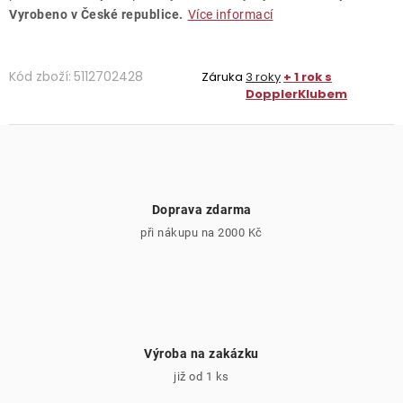
Vyrobeno v České republice.
Více informací
Kód zboží:
5112702428
Záruka
3 roky
+ 1 rok s
DopplerKlubem
Doprava zdarma
při nákupu na 2000 Kč
Výroba na zakázku
již od 1 ks