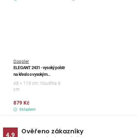
Doppler
ELEGANT 2431 - vysoký polstr
na křeslo s vysokým
opěradlem
48 × 119 cm, tloušťka 6
cm
879 Kč
Skladem
Ověřeno zákazníky
4.9