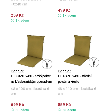
40x40 cm
499 Kč
239 Kč
Skladem
Skladem
Doppler
Doppler
ELEGANT 2431 - nízký polstr
ELEGANT 2431 - střední
na křeslo s nízkým opěradlem
polstr na křeslo
48 × 100 cm, tloušťka 6
48 × 110 cm, tloušťka 6
cm
cm
699 Kč
859 Kč
Skladem
Skladem