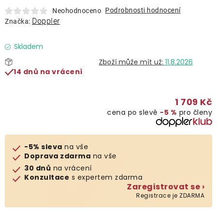
Lehátka
Podrobnosti hodnocení
Neohodnoceno
Doppler
Značka:
Doplňky
Skladem
11.8.2026
Deštníky
14 dnů na vrácení
Gastro produkty
1 709 Kč
cena po slevě
−5 %
pro členy
Kolekce
-5% sleva
na vše
Prodávané značky
Doprava zdarma
na vše
30 dnů
na vrácení
Konzultace
s expertem zdarma
Klub výhod
Zaregistrovat se ›
Registrace je ZDARMA
Naše katalogy