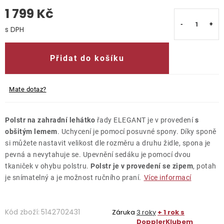
1 799 Kč
O nás
Měrná cena:
Kontakty
Přidat do košíku
Mate dotaz?
Polstr na zahradní lehátko
řady ELEGANT je v provedení
s
obšitým lemem
. Uchycení je pomocí posuvné spony. Díky sponě
si můžete nastavit velikost dle rozměru a druhu židle, spona je
pevná a nevytahuje se. Upevnění sedáku je pomocí dvou
tkaniček v ohybu polstru.
Polstr je v provedení se zipem
, potah
je snímatelný a je možnost ručního praní.
Více informací
Kód zboží:
5142702431
Záruka
3 roky
+ 1 rok s
DopplerKlubem