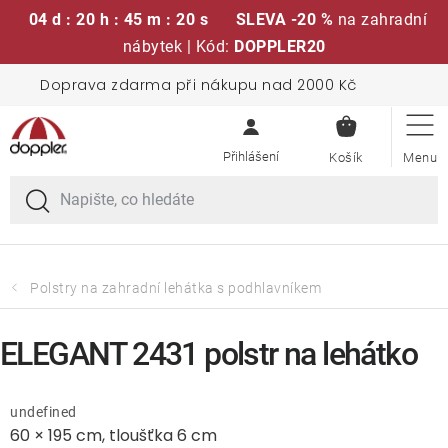
04 d : 20 h : 45 m : 19 s
SLEVA -20 %
na zahradní
nábytek | Kód:
DOPPLER20
Přejít
Doprava zdarma při nákupu nad 2000 Kč
Sedací soupravy
na
NÁKUPN
obsah
KOŠÍK
Slunečníky
Křesla a židle
Polstry a sedáky
Polstry na zahradní lehátka s podhlavníkem
Stoly
ELEGANT 2431 polstr na lehátko
Lavice a houpačky
undefined
60 × 195 cm, tloušťka 6 cm