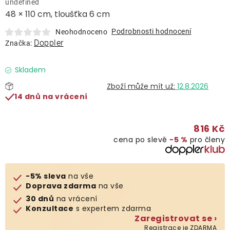
undefined
Lehátka
48 × 110 cm, tloušťka 6 cm
Podrobnosti hodnocení
Neohodnoceno
Doplňky
Doppler
Značka:
Deštníky
Skladem
12.8.2026
14 dnů na vrácení
Gastro produkty
816 Kč
Kolekce
cena po slevě
−5 %
pro členy
Prodávané značky
-5% sleva
na vše
Doprava zdarma
na vše
Klub výhod
30 dnů
na vrácení
Konzultace
s expertem zdarma
Zaregistrovat se ›
Naše katalogy
Registrace je ZDARMA