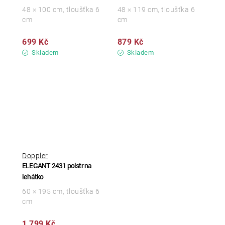
opěradlem
48 × 100 cm, tloušťka 6
48 × 119 cm, tloušťka 6
cm
cm
699 Kč
879 Kč
Skladem
Skladem
Doppler
ELEGANT 2431 polstr na
lehátko
60 × 195 cm, tloušťka 6
cm
1 799 Kč