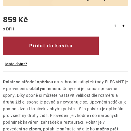
O nás
859 Kč
Kontakty
Měrná cena:
Přidat do košíku
Mate dotaz?
Polstr se střední opěrkou
na zahradní nábytek řady ELEGANT je
v provedení
s obšitým lemem.
Uchycení je pomocí posuvné
spony. Díky sponě si můžete nastavit velikost dle rozměru a
druhu židle, spona je pevná a nevytahuje se. Upevnění sedáku je
pomocí dvou tkaniček v ohybu polstru. Síla polstru je optimální
pro všechny druhy židlí. Provedení je vhodné i do náročných
podmínek kaváren, zahrádek a restaurací. Polstr je v
provedení
se zipem
, potah je snímatelný a je ho
možno prát.