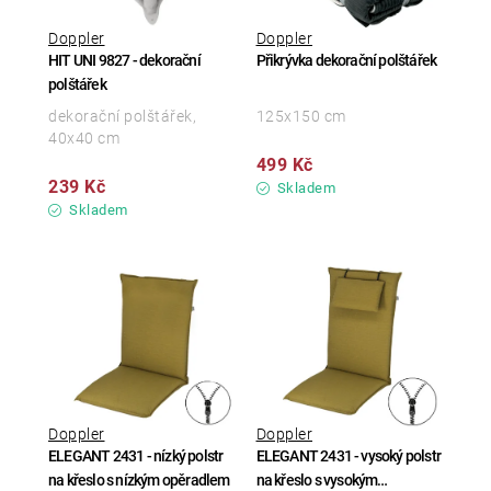
Doppler
Doppler
HIT UNI 9827 - dekorační
Přikrývka dekorační polštářek
polštářek
dekorační polštářek,
125x150 cm
40x40 cm
499 Kč
239 Kč
Skladem
Skladem
Doppler
Doppler
ELEGANT 2431 - nízký polstr
ELEGANT 2431 - vysoký polstr
na křeslo s nízkým opěradlem
na křeslo s vysokým