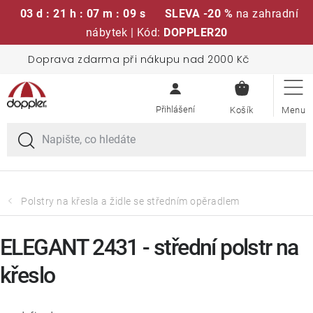
03 d : 21 h : 07 m : 09 s
SLEVA -20 %
na zahradní
nábytek | Kód:
DOPPLER20
Přejít
Doprava zdarma při nákupu nad 2000 Kč
Sedací soupravy
na
NÁKUPN
obsah
KOŠÍK
Slunečníky
Křesla a židle
Polstry a sedáky
Polstry na křesla a židle se středním opěradlem
Stoly
ELEGANT 2431 - střední polstr na
křeslo
Lavice a houpačky