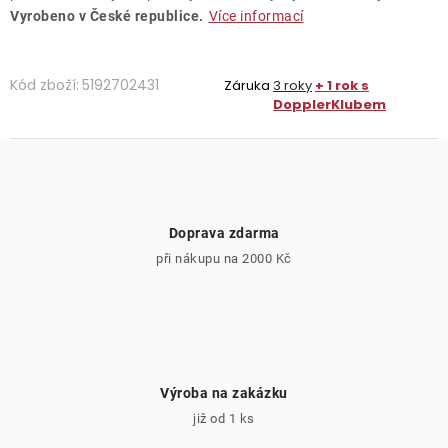
Vyrobeno v České republice.
Více informací
Kód zboží:
5192702431
Záruka
3 roky
+ 1 rok s
DopplerKlubem
Doprava zdarma
při nákupu na 2000 Kč
Výroba na zakázku
již od 1 ks