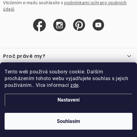
Vložením e-mailu souhlasíte s
podmínkami ochrany osobních
údajů
Z
á
Proč právě my?
p
a
O nás
Důležité odkazy
Tento web používá soubory cookie. Dalším
Recenze
t
procházením tohoto webu vyjadřujete souhlas s jejich
Velkoobchod
í
používáním.. Více informací
zde
.
O nákupu
Vzorková prodejna
Vrácení a reklamace
Kontakty
Nastavení
Kontakty
Obchodní podmínky
Kariéra
Podmínky věrnostního programu
Blog
Doppler CZ spol. s.r.o.,
Doppler klub
Trocnovská 70, 374 01
Souhlasím
Copyright 2026
DOPPLER CZ spol. s r.o.
. Všechna práva vyhrazena.
Trhové Sviny
Kolekce
Vytvořil Shoptet
Upravil ROIMARK
Naše katalogy