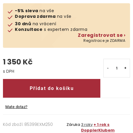
-5% sleva
na vše
O nás
Doprava zdarma
na vše
30 dnů
na vrácení
Kontakty
Konzultace
s expertem zdarma
Zaregistrovat se ›
Registrace je ZDARMA
1 350 Kč
Měrná cena:
Přidat do košíku
Mate dotaz?
Kód zboží:
85399EXM250
Záruka
3 roky
+ 1 rok s
DopplerKlubem