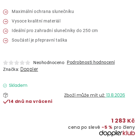
Lehátka
Maximální ochrana slunečníku
Vysoce kvalitní materiál
Doplňky
Ideální pro zahradní slunečníky do 250 cm
Deštníky
Součástí je přepravní taška
Gastro produkty
Podrobnosti hodnocení
Neohodnoceno
Doppler
Značka:
Kolekce
Skladem
13.8.2026
Prodávané značky
14 dnů na vrácení
Klub výhod
1 283 Kč
cena po slevě
−5 %
pro členy
Naše katalogy