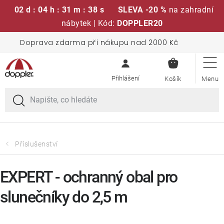
02 d : 04 h : 31 m : 38 s
SLEVA -20 %
na zahradní
nábytek | Kód:
DOPPLER20
Přejít
Doprava zdarma při nákupu nad 2000 Kč
Sedací soupravy
na
NÁKUPN
obsah
KOŠÍK
Slunečníky
Křesla a židle
Polstry a sedáky
Příslušenství
Stoly
EXPERT - ochranný obal pro
slunečníky do 2,5 m
Lavice a houpačky