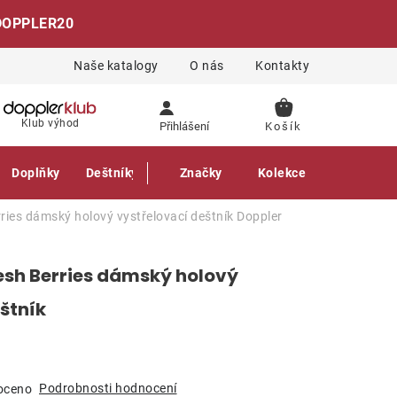
DOPPLER20
Naše katalogy
O nás
Kontakty
NÁKUPNÍ
Klub výhod
Přihlášení
KOŠÍK
Doplňky
Deštníky
Gastro produkty
Značky
Kolekce
rries dámský holový vystřelovací deštník
Doppler
resh Berries dámský holový
štník
Podrobnosti hodnocení
oceno