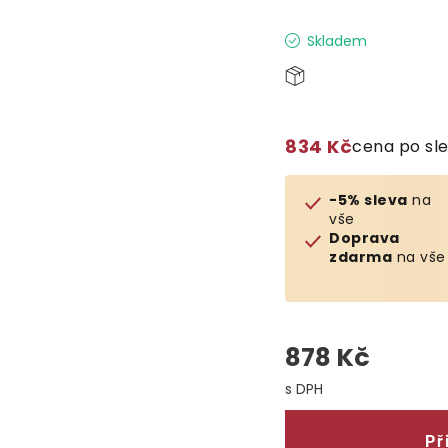
Skladem
834 Kč
cena po sl
-5% sleva
na
vše
Doprava
zdarma
na vše
878 Kč
Měrná cena:
Př