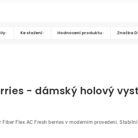
ily
Ke stažení
Hodnocení produktu
Značka D
erries - dámský holový vys
Fiber Flex AC Fresh berries v moderním provedení. Stabilní