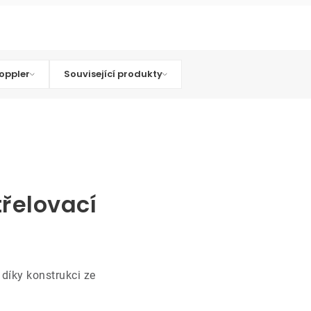
oppler
Související produkty
třelovací
 díky konstrukci ze