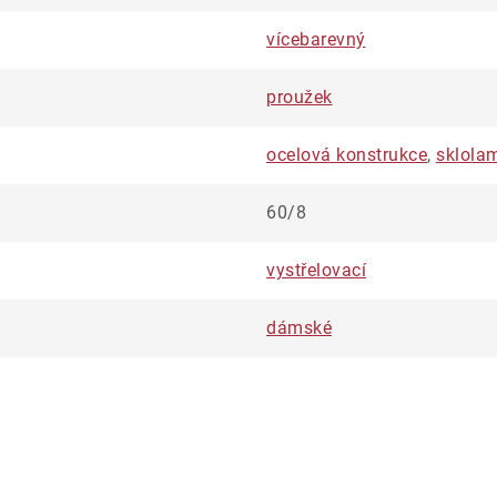
vícebarevný
proužek
ocelová konstrukce
,
sklola
60/8
vystřelovací
dámské