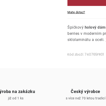
Mate dotaz?
Špičkový
holový dám
berries v moderním pr
sklolaminátu a oceli.
Kód zboží:
740765FR01
ýroba na zakázku
Český výrobce
již od 1 ks
s více než 70 letou tradicí