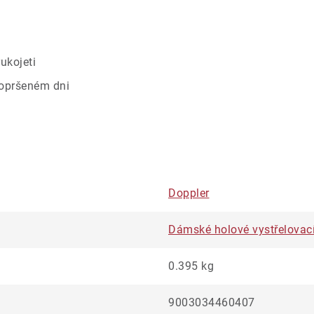
ukojeti
ropršeném dni
Doppler
Dámské holové vystřelovací
0.395 kg
9003034460407