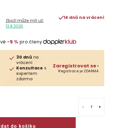
14 dnů na vrácení
13.8.2026
evě
−5 %
pro členy
30 dnů
na
vrácení
Zaregistrovat se ›
Konzultace
s
Registrace je ZDARMA
expertem
zdarma
idat do košíku