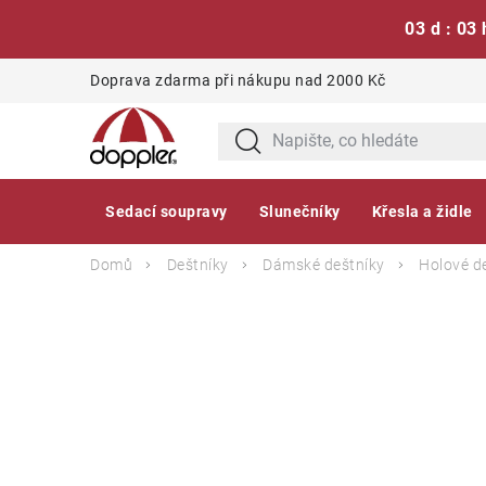
03 d : 03 
Přejít
Doprava zdarma při nákupu nad 2000 Kč
na
obsah
Sedací soupravy
Slunečníky
Křesla a židle
Domů
Deštníky
Dámské deštníky
Holové d