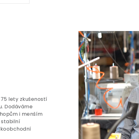
 75 lety zkušeností
tu. Dodáváme
shopům i menším
stabilní
elkoobchodní