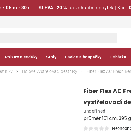
h : 05 m : 29 s
SLEVA -20 %
na zahradní nábytek | Kód:
Polstry a sedáky
Stoly
Lavice a houpačky
Lehátka
eštníky
Holové vystřelovací deštníky
Fiber Flex AC Fresh Be
Fiber Flex AC F
vystřelovací de
undefined
průměr 101 cm, 395 g
Neohodn