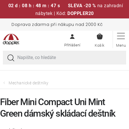
02 d : 08 h : 48 m : 46 s
SLEVA -20 %
na zahradní
nábytek | Kód:
DOPPLER20
Přejít
Doprava zdarma při nákupu nad 2000 Kč
Sedací soupravy
na
NÁKUPN
obsah
KOŠÍK
Slunečníky
Křesla a židle
Polstry a sedáky
Mechanické deštníky
Stoly
Fiber Mini Compact Uni Mint
Green dámský skládací deštník
Lavice a houpačky