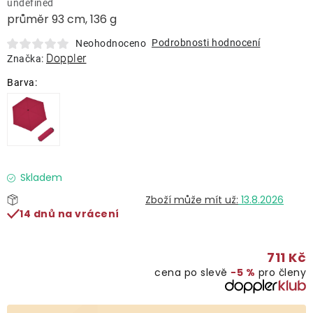
undefined
Lehátka
průměr 93 cm, 136 g
Podrobnosti hodnocení
Neohodnoceno
Doplňky
Doppler
Značka:
Deštníky
Gastro produkty
Kolekce
Skladem
13.8.2026
14 dnů na vrácení
Prodávané značky
711 Kč
Klub výhod
cena po slevě
−5 %
pro členy
Naše katalogy