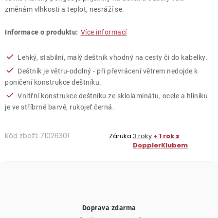
změnám vlhkosti a teplot, nesráží se.
Informace o produktu:
Více informací
Lehký, stabilní, malý deštník vhodný na cesty či do kabelky.
Deštník je větru-odolný - při převrácení větrem nedojde k
poničení konstrukce deštníku.
Vnitřní konstrukce deštníku ze sklolaminátu, ocele a hliníku
je ve stříbrné barvě, rukojeť černá.
Kód zboží:
71026301
Záruka
3 roky
+ 1 rok s
DopplerKlubem
Doprava zdarma