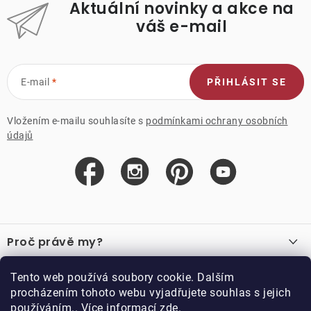
Aktuální novinky a akce na
váš e-mail
E-mail
PŘIHLÁSIT SE
Vložením e-mailu souhlasíte s
podmínkami ochrany osobních
údajů
Z
á
Proč právě my?
p
a
O nás
Důležité odkazy
Tento web používá soubory cookie. Dalším
Recenze
t
procházením tohoto webu vyjadřujete souhlas s jejich
Velkoobchod
í
používáním.. Více informací
zde
.