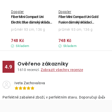
Doppler
Doppler
Fiber Mini Compact Uni
Fiber Mini Compact Uni Gold
Electric Blue dámský skládací
Fusion dámský skládací
deštník
deštník
průměr 93 cm, 136 g
průměr 93 cm, 136 g
748 Kč
748 Kč
Skladem
Skladem
Ověřeno zákazníky
4.9
1610
recenzí.
Zobrazit všechny recenze
Iveta Zachovalova
Perfektně zabalené zboží, v perfektním stavu. Doporučuji 👍👍