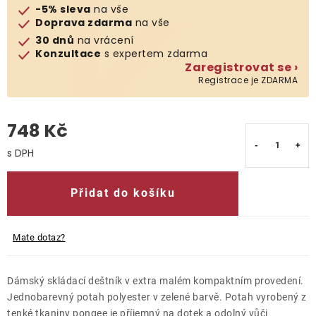
-5% sleva
na vše
Doprava zdarma
na vše
O nás
30 dnů
na vrácení
Konzultace
s expertem zdarma
Kontakty
Zaregistrovat se ›
Registrace je ZDARMA
748 Kč
Měrná cena:
Přidat do košíku
Mate dotaz?
Dámský skládací deštník v extra malém kompaktním provedení.
Jednobarevný potah polyester v zelené barvě. Potah vyrobený z
tenké tkaniny pongee je příjemný na dotek a odolný vůči