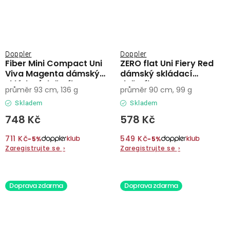
Doppler
Doppler
Fiber Mini Compact Uni
ZERO flat Uni Fiery Red
Viva Magenta dámský
dámský skládací
skládací deštník
deštník
průměr 93 cm, 136 g
průměr 90 cm, 99 g
Skladem
Skladem
748 Kč
578 Kč
711 Kč
549 Kč
−5%
−5%
Zaregistrujte se
›
Zaregistrujte se
›
Doprava zdarma
Doprava zdarma