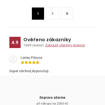
l
á
S
d
1
9
t
a
r
c
á
n
í
k
p
Ověřeno zákazníky
4.9
o
r
1609
recenzí.
Zobrazit všechny recenze
v
v
á
k
Lenka Pilzova
n
y
í
v
Super obchod,doporučuji.
ý
p
i
s
Doprava zdarma
u
při nákupu na 2000 Kč