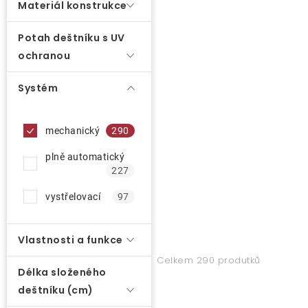
ů
Materiál konstrukce
í
p
Potah deštníku s UV
r
ochranou
o
Systém
d
u
k
mechanický
290
t
plně automatický
ů
227
vystřelovací
97
Vlastnosti a funkce
Celkem 290 produtků
Délka složeného
deštníku (cm)