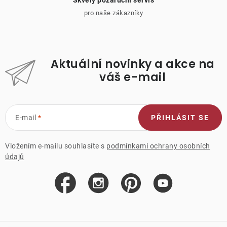
Skvělý pozáruční servis
pro naše zákazníky
Aktuální novinky a akce na
váš e-mail
E-mail
PŘIHLÁSIT SE
Vložením e-mailu souhlasíte s
podmínkami ochrany osobních
údajů
Z
á