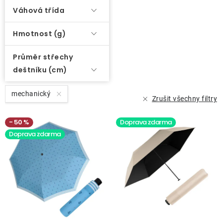
Váhová třída
Hmotnost (g)
Průměr střechy
deštníku (cm)
mechanický
Zrušit všechny filtry
50 %
Doprava zdarma
Doprava zdarma