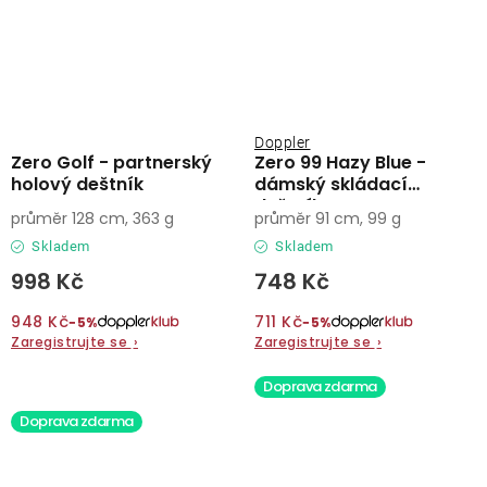
Doppler
Zero Golf - partnerský
Zero 99 Hazy Blue -
holový deštník
dámský skládací
deštník
průměr 128 cm, 363 g
průměr 91 cm, 99 g
Skladem
Skladem
998 Kč
748 Kč
948 Kč
711 Kč
−5%
−5%
Zaregistrujte se
›
Zaregistrujte se
›
Doprava zdarma
Doprava zdarma