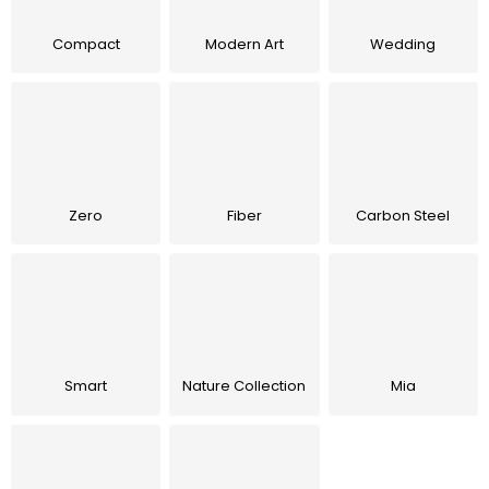
Lehátka
Compact
Modern Art
Wedding
Doplňky
Deštníky
Gastro produkty
Zero
Fiber
Carbon Steel
Kolekce
Prodávané značky
Smart
Nature Collection
Mia
Klub výhod
Naše katalogy