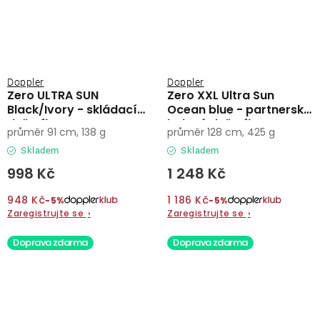
Doppler
Doppler
Zero ULTRA SUN
Zero XXL Ultra Sun
Black/Ivory - skládací
Ocean blue - partnerský
deštník
holový deštník
průměr 91 cm, 138 g
průměr 128 cm, 425 g
Skladem
Skladem
998 Kč
1 248 Kč
948 Kč
1 186 Kč
−5%
−5%
Zaregistrujte se
›
Zaregistrujte se
›
Doprava zdarma
Doprava zdarma