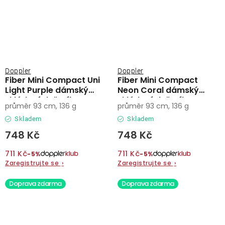
Doppler
Doppler
Fiber Mini Compact Uni
Fiber Mini Compact
Light Purple dámský
Neon Coral dámský
skládací deštník
skládací deštník
průměr 93 cm, 136 g
průměr 93 cm, 136 g
Skladem
Skladem
748 Kč
748 Kč
711 Kč
711 Kč
−5%
−5%
Zaregistrujte se
›
Zaregistrujte se
›
Doprava zdarma
Doprava zdarma