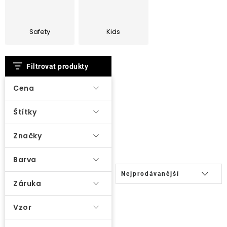
O nás
Safety
Kids
Kontakty
V
Filtrovat produkty
ý
p
Cena
i
Štítky
s
p
Značky
r
o
Barva
Ř
d
Nejprodávanější
a
Záruka
u
z
k
Vzor
e
t
n