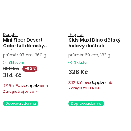
Doppler
Doppler
Mini Fiber Desert
Kids Maxi Dino dětský
Colorfull dámský
holový deštník
skládací deštník
průměr 97 cm, 260 g
průměr 69 cm, 183 g
Skladem
Skladem
628 Kč
−50 %
328 Kč
314 Kč
312 Kč
−5%
298 Kč
−5%
Zaregistrujte se
›
Zaregistrujte se
›
Doprava zdarma
Doprava zdarma