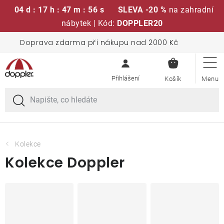
04 d : 17 h : 47 m : 56 s
SLEVA -20 %
na zahradní
nábytek | Kód:
DOPPLER20
Přejít
Doprava zdarma při nákupu nad 2000 Kč
Sedací soupravy
na
NÁKUPN
obsah
KOŠÍK
Slunečníky
Křesla a židle
Polstry a sedáky
Kolekce
Kolekce Doppler
Stoly
Lavice a houpačky