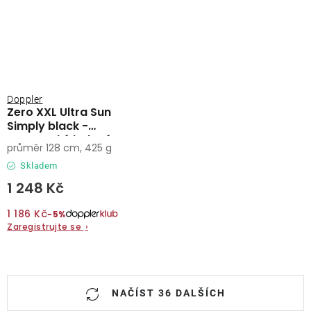
Doppler
Zero XXL Ultra Sun
Simply black -
partnerský holový
průměr 128 cm, 425 g
deštník
Skladem
1 248 Kč
1 186 Kč
−5%
Zaregistrujte se
›
O
NAČÍST 36 DALŠÍCH
v