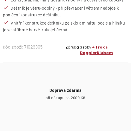
Lehký, stabilní, malý deštník vhodný na cesty či do kabelky.
Deštník je větru-odolný - při převrácení větrem nedojde k
poničení konstrukce deštníku.
Vnitřní konstrukce deštníku ze sklolaminátu, ocele a hliníku
je ve stříbrné barvě, rukojeť černá.
Kód zboží:
71026305
Záruka
3 roky
+ 1 rok s
DopplerKlubem
Doprava zdarma
při nákupu na 2000 Kč