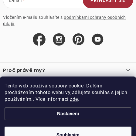
E-mail
PŘIHLÁSIT SE
Vložením e-mailu souhlasíte s
podmínkami ochrany osobních
údajů
Z
á
Proč právě my?
p
a
O nás
Důležité odkazy
Tento web používá soubory cookie. Dalším
Recenze
t
procházením tohoto webu vyjadřujete souhlas s jejich
Velkoobchod
í
používáním.. Více informací
zde
.
O nákupu
Vzorková prodejna
Vrácení a reklamace
Kontakty
Nastavení
Kontakty
Obchodní podmínky
Kariéra
Podmínky věrnostního programu
Blog
Doppler CZ spol. s.r.o.,
Doppler klub
Trocnovská 70, 374 01
Souhlasím
Copyright 2026
DOPPLER CZ spol. s r.o.
. Všechna práva vyhrazena.