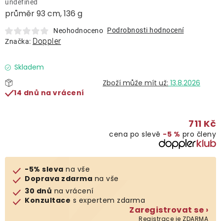
undefined
Lehátka
průměr 93 cm, 136 g
Podrobnosti hodnocení
Neohodnoceno
Doplňky
Doppler
Značka:
Deštníky
Skladem
13.8.2026
14 dnů na vrácení
Gastro produkty
711 Kč
Kolekce
cena po slevě
−5 %
pro členy
Prodávané značky
-5% sleva
na vše
Doprava zdarma
na vše
Klub výhod
30 dnů
na vrácení
Konzultace
s expertem zdarma
Zaregistrovat se ›
Naše katalogy
Registrace je ZDARMA