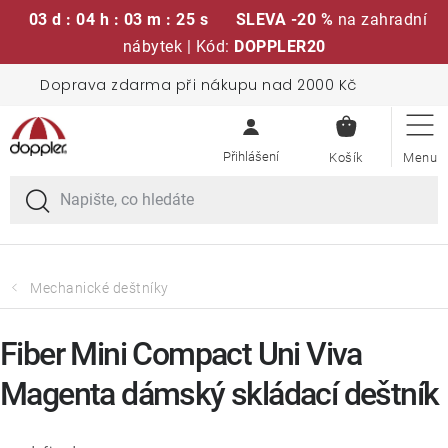
03 d : 04 h : 03 m : 25 s
SLEVA -20 %
na zahradní
nábytek | Kód:
DOPPLER20
Přejít
Doprava zdarma při nákupu nad 2000 Kč
Sedací soupravy
na
NÁKUPN
obsah
KOŠÍK
Slunečníky
Křesla a židle
Polstry a sedáky
Mechanické deštníky
Stoly
Fiber Mini Compact Uni Viva
Magenta dámský skládací deštník
Lavice a houpačky