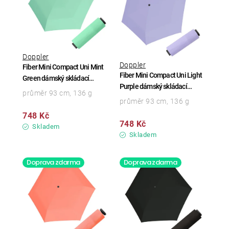
Doppler
Doppler
Fiber Mini Compact Uni Mint
Fiber Mini Compact Uni Light
Green dámský skládací
Purple dámský skládací
deštník
průměr 93 cm, 136 g
deštník
průměr 93 cm, 136 g
748 Kč
748 Kč
Skladem
Skladem
Doprava zdarma
Doprava zdarma