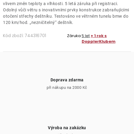
vlivem změn teploty a vlhkosti. 5 letá záruka při registraci.
Odolný vůči větru s inovativními prvky konstrukce zabraňujícími
otočení střechy deštníku. Testováno ve větrném tunelu bmw do
120 km/hod. „nezničitelný“ deštník.
Kód zboží:
744316701
Záruka
5 let
+ 1 rok s
DopplerKlubem
Doprava zdarma
při nákupu na 2000 Kč
Výroba na zakázku