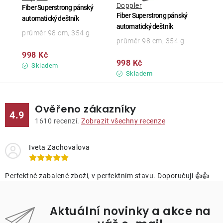
Doppler
Fiber Superstrong pánský
Fiber Superstrong pánský
automatický deštník
automatický deštník
průměr 98 cm, 354 g
průměr 98 cm, 354 g
998 Kč
998 Kč
Skladem
Skladem
Ověřeno zákazníky
4.9
1610
recenzí.
Zobrazit všechny recenze
Iveta Zachovalova
Perfektně zabalené zboží, v perfektním stavu. Doporučuji 👍👍
Aktuální novinky a akce na