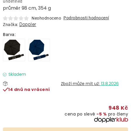
undefined
Lehátka
průměr 98 cm, 354 g
Podrobnosti hodnocení
Neohodnoceno
Doplňky
Doppler
Značka:
Deštníky
Gastro produkty
Kolekce
Skladem
13.8.2026
14 dnů na vrácení
Prodávané značky
948 Kč
Klub výhod
cena po slevě
−5 %
pro členy
Naše katalogy