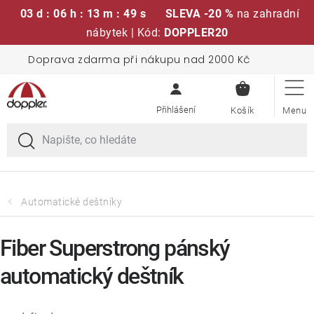
03 d : 06 h : 13 m : 48 s
SLEVA -20 %
na zahradní
nábytek | Kód:
DOPPLER20
Přejít
Doprava zdarma při nákupu nad 2000 Kč
Sedací soupravy
na
NÁKUPN
obsah
KOŠÍK
Slunečníky
Křesla a židle
Polstry a sedáky
Automatické deštníky
Stoly
Fiber Superstrong pánský
automatický deštník
Lavice a houpačky