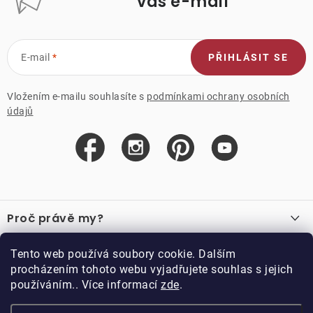
váš e-mail
E-mail
PŘIHLÁSIT SE
Vložením e-mailu souhlasíte s
podmínkami ochrany osobních
údajů
Z
á
Proč právě my?
p
a
O nás
Důležité odkazy
Tento web používá soubory cookie. Dalším
Recenze
t
procházením tohoto webu vyjadřujete souhlas s jejich
Velkoobchod
í
používáním.. Více informací
zde
.
O nákupu
Vzorková prodejna
Vrácení a reklamace