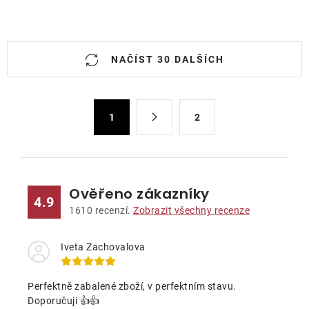
O
NAČÍST 30 DALŠÍCH
v
l
á
S
d
1
2
t
a
r
c
á
n
í
k
p
Ověřeno zákazníky
4.9
o
r
1610
recenzí.
Zobrazit všechny recenze
v
v
á
k
Iveta Zachovalova
n
y
í
v
Perfektně zabalené zboží, v perfektním stavu.
ý
Doporučuji 👍👍