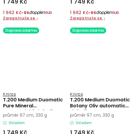
1 749 Kč
1 749 Kč
1 662 Kč
1 662 Kč
−5%
−5%
Zaregistrujte se
›
Zaregistrujte se
›
Doprava zdarma
Doprava zdarma
Knirps
Knirps
T.200 Medium Duomatic
T.200 Medium Duomatic
Pure Mineral
Botany Oliv automatický
automatický deštník
deštník
průměr 97 cm, 330 g
průměr 97 cm, 330 g
Skladem
Skladem
1 749 Kč
1 749 Kč