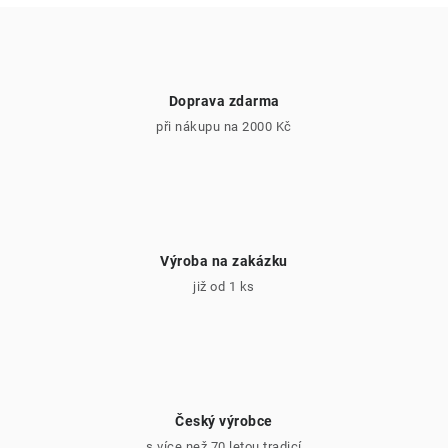
p
i
s
u
Doprava zdarma
při nákupu na 2000 Kč
Výroba na zakázku
již od 1 ks
Český výrobce
s více než 70 letou tradicí