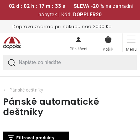
02 d : 02 h : 17 m : 32 s
SLEVA -20 %
na zahradní
nábytek | Kód:
DOPPLER20
Přejít
Doprava zdarma při nákupu nad 2000 Kč
Sedací soupravy
na
NÁKUPN
obsah
KOŠÍK
Slunečníky
Křesla a židle
Polstry a sedáky
Pánské deštníky
Pánské automatické
Stoly
deštníky
Lavice a houpačky
V
Filtrovat produkty