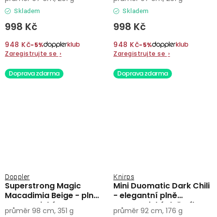
Skladem
Skladem
998 Kč
998 Kč
948 Kč
948 Kč
−5%
−5%
Zaregistrujte se
›
Zaregistrujte se
›
Doprava zdarma
Doprava zdarma
Doppler
Knirps
Superstrong Magic
Mini Duomatic Dark Chili
Macadimia Beige - plně
- elegantní plně
automatický
automatický deštník
průměr 98 cm, 351 g
průměr 92 cm, 176 g
pánský/dámský deštník