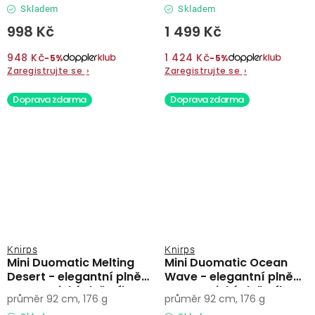
Skladem
Skladem
998 Kč
1 499 Kč
948 Kč
1 424 Kč
−5%
−5%
Zaregistrujte se
›
Zaregistrujte se
›
Doprava zdarma
Doprava zdarma
Knirps
Knirps
Mini Duomatic Melting
Mini Duomatic Ocean
Desert - elegantní plně
Wave - elegantní plně
automatický deštník
automatický deštník
průměr 92 cm, 176 g
průměr 92 cm, 176 g