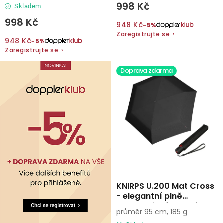
998 Kč
Skladem
998 Kč
948 Kč
−5%
Zaregistrujte se
›
948 Kč
−5%
Zaregistrujte se
›
Doprava zdarma
KNIRPS U.200 Mat Cross
- elegantní plně
automatický deštník
průměr 95 cm, 185 g