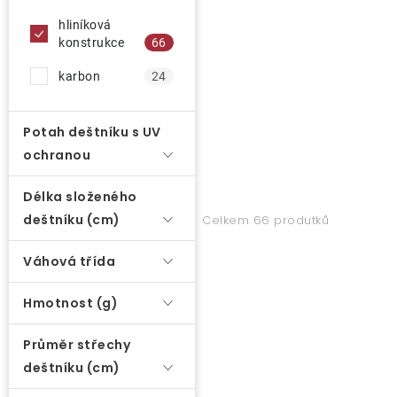
d
u
hliníková
O nás
konstrukce
66
k
t
karbon
24
Kontakty
ů
Potah deštníku s UV
ochranou
Délka složeného
deštníku (cm)
Celkem 66 produtků
Váhová třída
Hmotnost (g)
Průměr střechy
deštníku (cm)