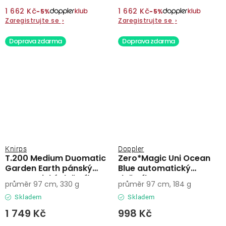
1 662 Kč
1 662 Kč
−5%
−5%
Zaregistrujte se
›
Zaregistrujte se
›
Doprava zdarma
Doprava zdarma
Knirps
Doppler
T.200 Medium Duomatic
Zero*Magic Uni Ocean
Garden Earth pánský
Blue automatický
automatický deštník
deštník
průměr 97 cm, 330 g
průměr 97 cm, 184 g
Skladem
Skladem
1 749 Kč
998 Kč