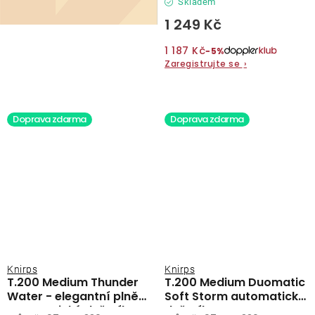
Skladem
1 249 Kč
1 187 Kč
−5%
Zaregistrujte se
›
Doprava zdarma
Doprava zdarma
Knirps
Knirps
T.200 Medium Thunder
T.200 Medium Duomatic
Water - elegantní plně
Soft Storm automatický
automatický deštník
deštník