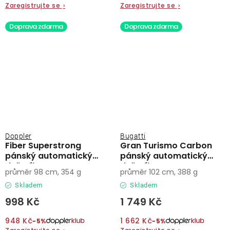
Zaregistrujte se
›
Zaregistrujte se
›
Doprava zdarma
Doprava zdarma
Doppler
Bugatti
Fiber Superstrong
Gran Turismo Carbon
pánský automatický
pánský automatický
deštník
deštník
průměr 98 cm, 354 g
průměr 102 cm, 388 g
Skladem
Skladem
998 Kč
1 749 Kč
948 Kč
1 662 Kč
−5%
−5%