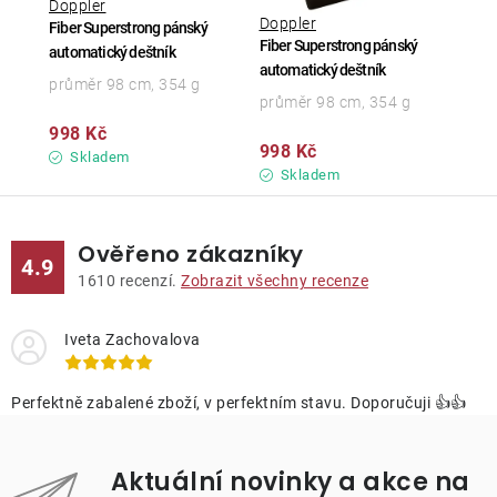
Doppler
Doppler
Fiber Superstrong pánský
Fiber Superstrong pánský
automatický deštník
automatický deštník
průměr 98 cm, 354 g
průměr 98 cm, 354 g
998 Kč
998 Kč
Skladem
Skladem
Ověřeno zákazníky
4.9
1610
recenzí.
Zobrazit všechny recenze
Iveta Zachovalova
Perfektně zabalené zboží, v perfektním stavu. Doporučuji 👍👍
Aktuální novinky a akce na