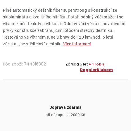
Plně automatický deštník fiber superstrong s konstrukcí ze
sklolaminátu a kvalitního hliníku. Potah odolný vůči srážení se
vlivem změn teploty a vlhkosti. Odolný vůči větru s inovativními
prvky konstrukce zabraňujícími otočení střechy deštníku.
Testováno ve větrném tunelu bmw do 120 km/hod. 5 letá
záruka. „nezničitelný“ deštník.
Více informací
Kód zboží:
744316302
Záruka
5 let
+ 1 rok s
DopplerKlubem
Doprava zdarma
při nákupu na 2000 Kč