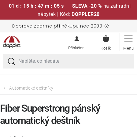
01 d : 15 h : 47 m : 04 s
SLEVA -20 %
na zahradní
nábytek | Kód:
DOPPLER20
Přejít
Doprava zdarma při nákupu nad 2000 Kč
Sedací soupravy
na
NÁKUPN
obsah
KOŠÍK
Slunečníky
Křesla a židle
Polstry a sedáky
Automatické deštníky
Stoly
Fiber Superstrong pánský
automatický deštník
Lavice a houpačky