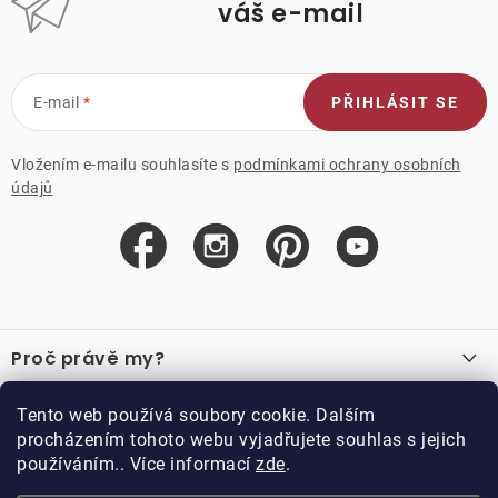
váš e-mail
E-mail
PŘIHLÁSIT SE
Vložením e-mailu souhlasíte s
podmínkami ochrany osobních
údajů
Z
á
Proč právě my?
p
a
O nás
Důležité odkazy
Tento web používá soubory cookie. Dalším
Recenze
t
procházením tohoto webu vyjadřujete souhlas s jejich
Velkoobchod
í
používáním.. Více informací
zde
.
O nákupu
Vzorková prodejna