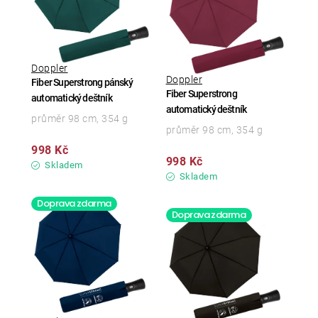
Doppler
Doppler
Fiber Superstrong pánský
Fiber Superstrong
automatický deštník
automatický deštník
průměr 98 cm, 354 g
průměr 98 cm, 354 g
998 Kč
998 Kč
Skladem
Skladem
Doprava zdarma
Doprava zdarma