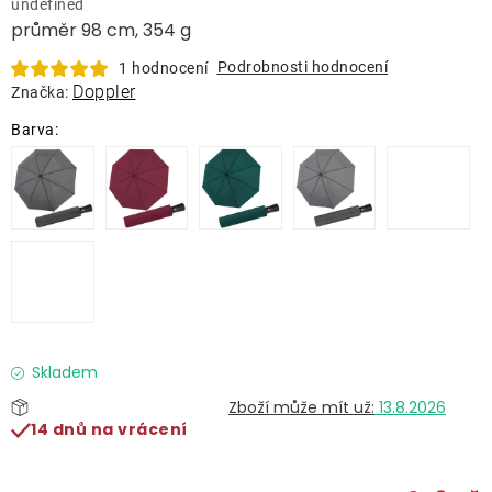
undefined
Lehátka
průměr 98 cm, 354 g
Podrobnosti hodnocení
1 hodnocení
Doplňky
Doppler
Značka:
Deštníky
Gastro produkty
Kolekce
Prodávané značky
Skladem
13.8.2026
Klub výhod
14 dnů na vrácení
Naše katalogy