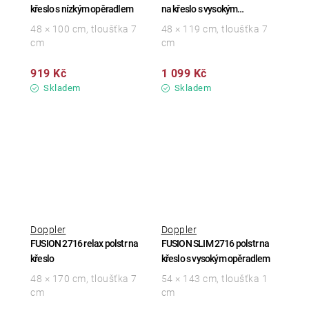
křeslo s nízkým opěradlem
na křeslo s vysokým
opěradlem
48 × 100 cm, tloušťka 7
48 × 119 cm, tloušťka 7
cm
cm
919 Kč
1 099 Kč
Skladem
Skladem
Doppler
Doppler
FUSION 2716 relax polstr na
FUSION SLIM 2716 polstr na
křeslo
křeslo s vysokým opěradlem
48 × 170 cm, tloušťka 7
54 × 143 cm, tloušťka 1
cm
cm