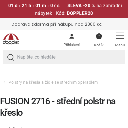
01 d : 21 h : 01 m : 07 s
SLEVA -20 %
na zahradní
nábytek | Kód:
DOPPLER20
Přejít
Doprava zdarma při nákupu nad 2000 Kč
Sedací soupravy
na
NÁKUPN
obsah
KOŠÍK
Slunečníky
Křesla a židle
Polstry a sedáky
Polstry na křesla a židle se středním opěradlem
Stoly
FUSION 2716 - střední polstr na
křeslo
Lavice a houpačky