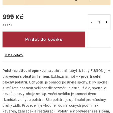
O nás
999 Kč
Kontakty
Měrná cena:
Přidat do košíku
Mate dotaz?
Polstr se střední opěrkou
na zahradní nábytek řady FUSION je v
provedení
s obšitým lemem
. Exkluzivní motiv -
prošití celé
plochy polstru
. Uchycení je pomocí posuvné spony. Díky sponě
si můžete nastavit velikost dle rozměru a druhu židle, spona je
pevná a nevytahuje se. Upevnění sedáku je pomocí dvou
tkaniček v ohybu polstru. Síla polstru je optimální pro všechny
druhy židlí. Provedení je vhodné i do náročných podmínek
kaváren, zahrádek a restaurací.
Polstr je v provedení se zipem
,