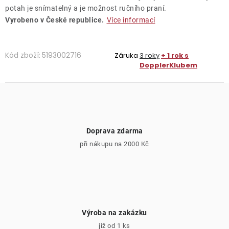
potah je snímatelný a je možnost ručního praní.
Vyrobeno v České republice.
Více informací
Kód zboží:
5193002716
Záruka
3 roky
+ 1 rok s
DopplerKlubem
Doprava zdarma
při nákupu na 2000 Kč
Výroba na zakázku
již od 1 ks