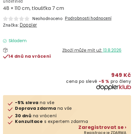
undefined
Lehátka
48 × 110 cm, tloušťka 7 cm
Podrobnosti hodnocení
Neohodnoceno
Doplňky
Doppler
Značka:
Deštníky
Skladem
13.8.2026
14 dnů na vrácení
Gastro produkty
949 Kč
Kolekce
cena po slevě
−5 %
pro členy
Prodávané značky
-5% sleva
na vše
Doprava zdarma
na vše
Klub výhod
30 dnů
na vrácení
Konzultace
s expertem zdarma
Zaregistrovat se ›
Naše katalogy
Registrace je ZDARMA