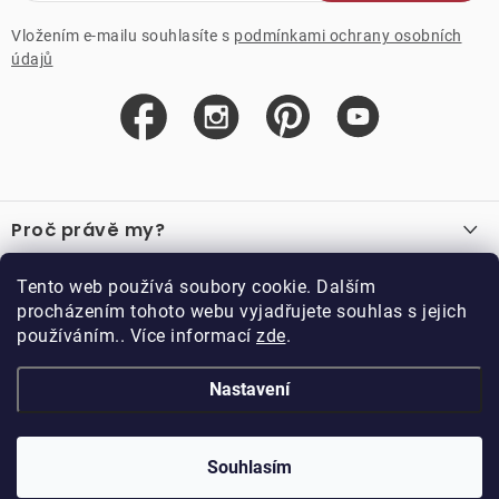
Vložením e-mailu souhlasíte s
podmínkami ochrany osobních
údajů
Z
á
Proč právě my?
p
a
O nás
Důležité odkazy
Tento web používá soubory cookie. Dalším
Recenze
t
procházením tohoto webu vyjadřujete souhlas s jejich
Velkoobchod
í
používáním.. Více informací
zde
.
O nákupu
Vzorková prodejna
Vrácení a reklamace
Kontakty
Nastavení
Kontakty
Obchodní podmínky
Kariéra
Podmínky věrnostního programu
Blog
Doppler CZ spol. s.r.o.,
Doppler klub
Trocnovská 70, 374 01
Souhlasím
Copyright 2026
DOPPLER CZ spol. s r.o.
. Všechna práva vyhrazena.
Trhové Sviny
Kolekce
Vytvořil Shoptet
Upravil ROIMARK