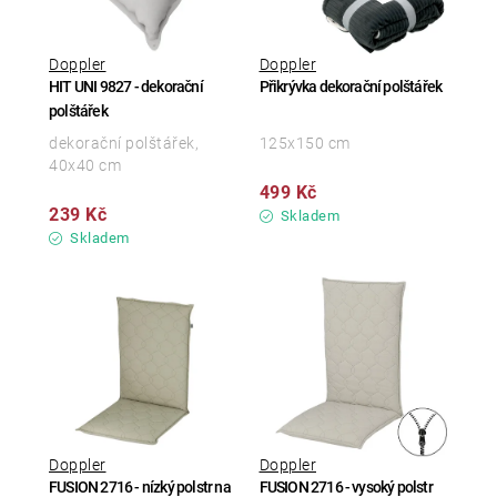
Doppler
Doppler
HIT UNI 9827 - dekorační
Přikrývka dekorační polštářek
polštářek
dekorační polštářek,
125x150 cm
40x40 cm
499 Kč
239 Kč
Skladem
Skladem
Doppler
Doppler
FUSION 2716 - nízký polstr na
FUSION 2716 - vysoký polstr