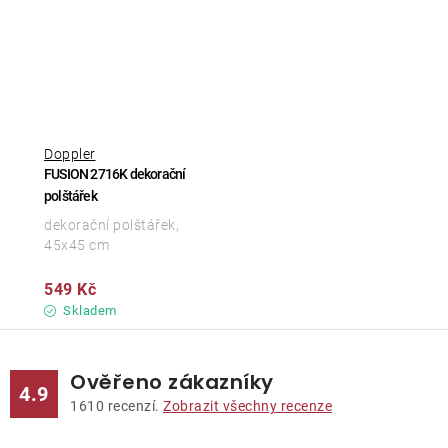
Doppler
FUSION 2716K dekorační
polštářek
dekorační polštářek,
45x45 cm
549 Kč
Skladem
Ověřeno zákazníky
4.9
1610
recenzí.
Zobrazit všechny recenze