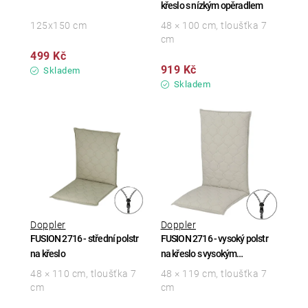
křeslo s nízkým opěradlem
125x150 cm
48 × 100 cm, tloušťka 7
cm
499 Kč
919 Kč
Skladem
Skladem
Doppler
Doppler
FUSION 2716 - střední polstr
FUSION 2716 - vysoký polstr
na křeslo
na křeslo s vysokým
opěradlem
48 × 110 cm, tloušťka 7
48 × 119 cm, tloušťka 7
cm
cm