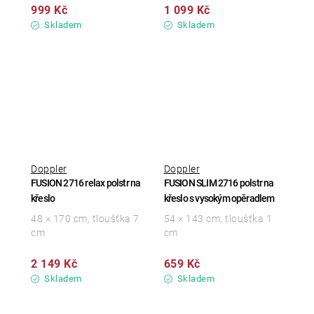
999 Kč
1 099 Kč
Skladem
Skladem
Doppler
Doppler
FUSION 2716 relax polstr na
FUSION SLIM 2716 polstr na
křeslo
křeslo s vysokým opěradlem
48 × 170 cm, tloušťka 7
54 × 143 cm, tloušťka 1
cm
cm
2 149 Kč
659 Kč
Skladem
Skladem