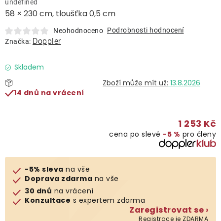
undefined
Lehátka
58 × 230 cm, tloušťka 0,5 cm
Podrobnosti hodnocení
Neohodnoceno
Doplňky
Doppler
Značka:
Deštníky
Skladem
13.8.2026
14 dnů na vrácení
Gastro produkty
1 253 Kč
Kolekce
cena po slevě
−5 %
pro členy
Prodávané značky
-5% sleva
na vše
Doprava zdarma
na vše
Klub výhod
30 dnů
na vrácení
Konzultace
s expertem zdarma
Zaregistrovat se ›
Naše katalogy
Registrace je ZDARMA