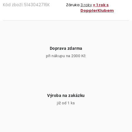
Kód zboží:
5143042716K
Záruka
3 roky
+ 1 rok s
DopplerKlubem
Doprava zdarma
při nákupu na 2000 Kč
Výroba na zakázku
již od 1 ks