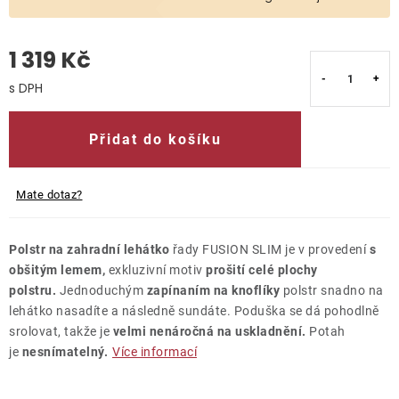
O nás
1 319 Kč
Kontakty
Měrná cena:
Přidat do košíku
Mate dotaz?
Polstr na zahradní lehátko
řady FUSION SLIM je v provedení
s
obšitým lemem,
exkluzivní motiv
prošití celé plochy
polstru.
Jednoduchým
zapínaním na knoflíky
polstr snadno na
lehátko nasadíte a následně sundáte. Poduška se dá pohodlně
srolovat, takže je
velmi nenáročná na uskladnění.
Potah
je
nesnímatelný.
Více informací