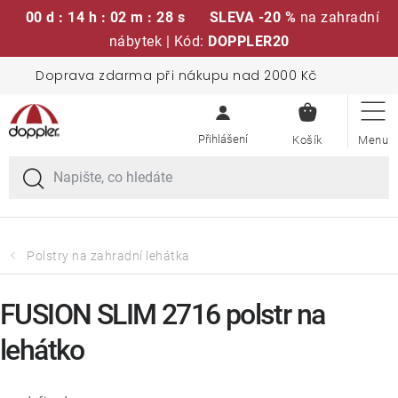
00 d : 14 h : 02 m : 28 s
SLEVA -20 %
na zahradní
nábytek | Kód:
DOPPLER20
Přejít
Doprava zdarma při nákupu nad 2000 Kč
Sedací soupravy
na
NÁKUPN
obsah
KOŠÍK
Slunečníky
Křesla a židle
Polstry a sedáky
Polstry na zahradní lehátka
Stoly
FUSION SLIM 2716 polstr na
lehátko
Lavice a houpačky