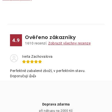
O
v
l
Ověřeno zákazníky
á
4.9
d
1610
recenzí.
Zobrazit všechny recenze
a
c
Iveta Zachovalova
í
p
Perfektně zabalené zboží, v perfektním stavu.
r
Doporučuji 👍👍
v
k
y
v
Doprava zdarma
ý
při nákupu na 2000 Kč