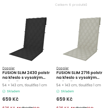
p
z
Lehátka
Celkem 6 produtků
i
e
s
n
Doplňky
p
í
r
p
Deštníky
o
r
d
o
Gastro produkty
u
d
k
u
Kolekce
t
k
ů
t
Doppler
Doppler
FUSION SLIM 2430 polstr
FUSION SLIM 2716 polstr
ů
Prodávané značky
na křeslo s vysokým
na křeslo s vysokým
opěradlem
opěradlem
54 × 143 cm, tloušťka 1 cm
54 × 143 cm, tloušťka 1 cm
Klub výhod
Skladem
Skladem
659 Kč
659 Kč
Naše katalogy