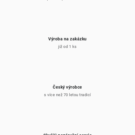
p
i
s
u
Výroba na zakázku
již od 1 ks
Český výrobce
s více než 70 letou tradicí