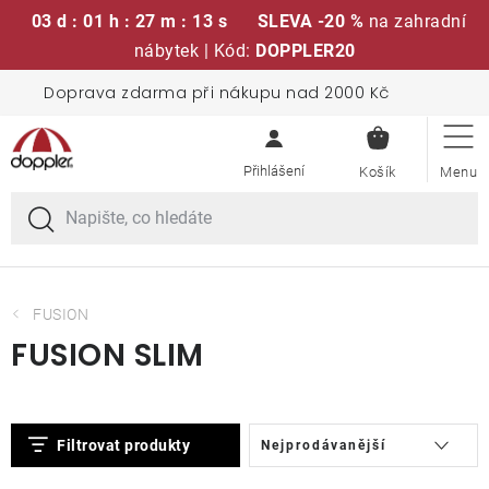
03 d : 01 h : 27 m : 13 s
SLEVA -20 %
na zahradní
nábytek | Kód:
DOPPLER20
Přejít
Doprava zdarma při nákupu nad 2000 Kč
Sedací soupravy
na
NÁKUPN
obsah
KOŠÍK
Slunečníky
Křesla a židle
Polstry a sedáky
FUSION
FUSION SLIM
Stoly
V
Ř
Lavice a houpačky
Filtrovat produkty
Nejprodávanější
ý
a