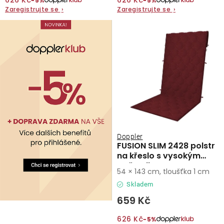
626 Kč
626 Kč
−5%
−5%
Zaregistrujte se
›
Zaregistrujte se
›
O nás
Kontakty
Doppler
FUSION SLIM 2428 polstr
na křeslo s vysokým
opěradlem
54 × 143 cm, tloušťka 1 cm
Skladem
659 Kč
626 Kč
−5%