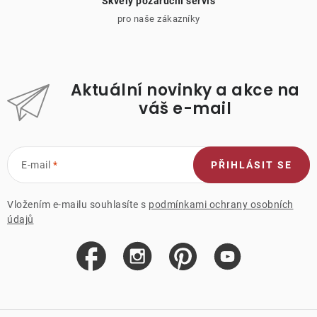
Skvělý pozáruční servis
pro naše zákazníky
Aktuální novinky a akce na
váš e-mail
E-mail
PŘIHLÁSIT SE
Vložením e-mailu souhlasíte s
podmínkami ochrany osobních
údajů
Z
á