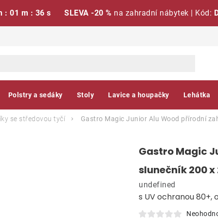
h : 01 m : 35 s
SLEVA -20 %
na zahradní nábytek | Kód:
Polstry a sedáky
Stoly
Lavice a houpačky
Lehátka
ky se středovou tyčí
Gastro Magic Junior Alu Wood přírodní za
Gastro Magic J
slunečník 200 x
undefined
s UV ochranou 80+, 
Neohodn