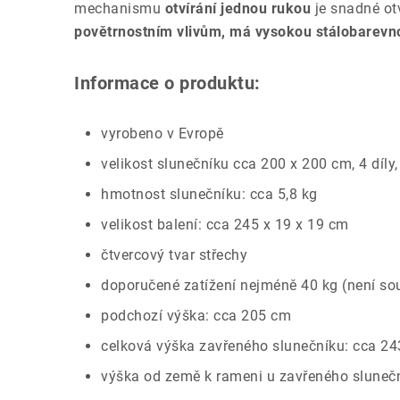
mechanismu
otvírání jednou rukou
je snadné otv
povětrnostním vlivům, má vysokou stálobarevn
Informace o produktu:
vyrobeno v Evropě
velikost slunečníku cca 200 x 200 cm, 4 díly
hmotnost slunečníku: cca 5,8 kg
velikost balení: cca 245 x 19 x 19 cm
čtvercový tvar střechy
doporučené zatížení nejméně 40 kg (není sou
podchozí výška: cca 205 cm
celková výška zavřeného slunečníku: cca 2
výška od země k rameni u zavřeného sluneč