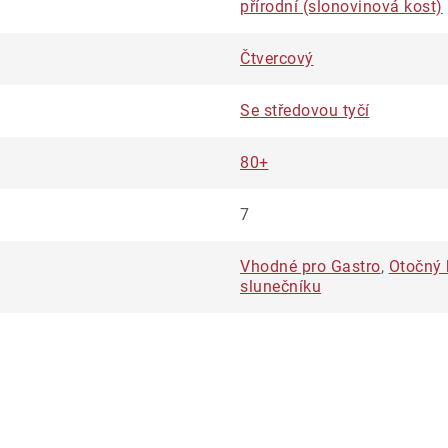
přírodní (slonovinová kost)
Čtvercový
Se středovou tyčí
80+
7
Vhodné pro Gastro
,
Otočný 
slunečníku