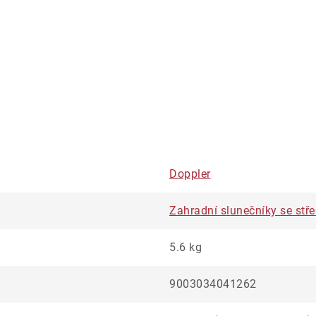
Doppler
Zahradní slunečníky se stře
5.6 kg
9003034041262