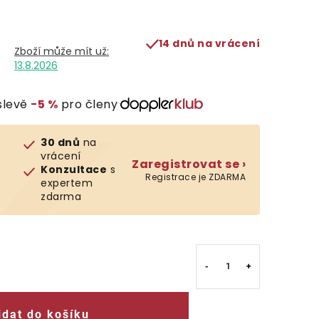
14 dnů na vrácení
13.8.2026
slevě
−5 %
pro členy
30 dnů
na
vrácení
Zaregistrovat se ›
Konzultace
s
Registrace je ZDARMA
expertem
zdarma
idat do košíku