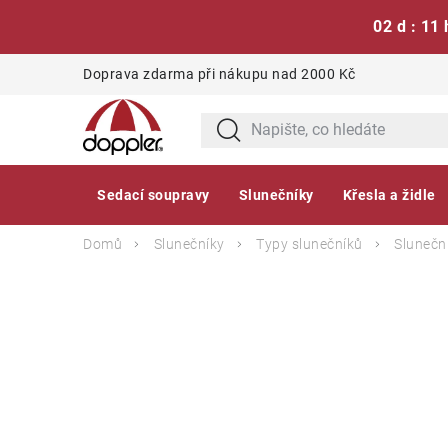
02 d : 11 
Přejít
Doprava zdarma při nákupu nad 2000 Kč
na
obsah
Sedací soupravy
Slunečníky
Křesla a židle
Domů
Slunečníky
Typy slunečníků
Sluneční