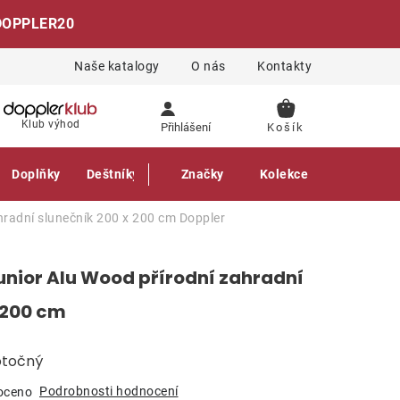
DOPPLER20
Naše katalogy
O nás
Kontakty
NÁKUPNÍ
Klub výhod
Přihlášení
KOŠÍK
Doplňky
Deštníky
Gastro produkty
Značky
Kolekce
hradní slunečník 200 x 200 cm
Doppler
unior Alu Wood přírodní zahradní
 200 cm
otočný
Podrobnosti hodnocení
oceno