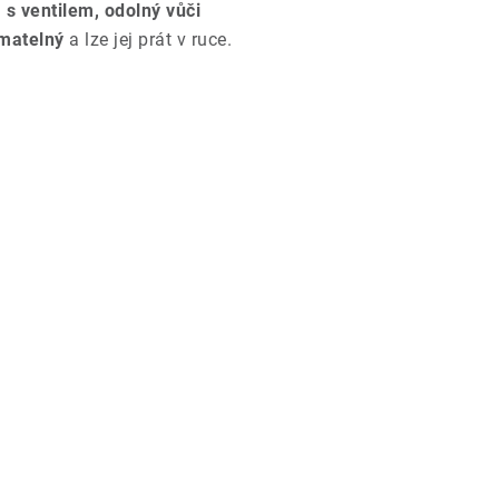
 s ventilem,
odolný vůči
matelný
a lze jej prát v ruce.