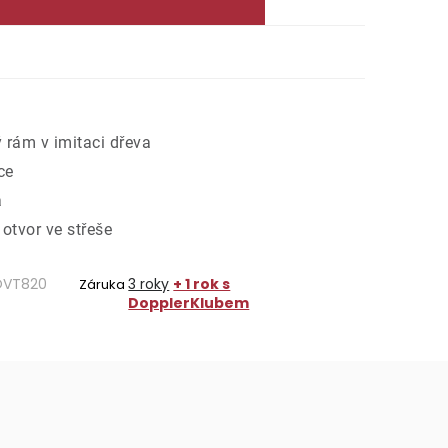
 rám v imitaci dřeva
ce
a
 otvor ve střeše
VT820
3 roky
+ 1 rok s
Záruka
DopplerKlubem