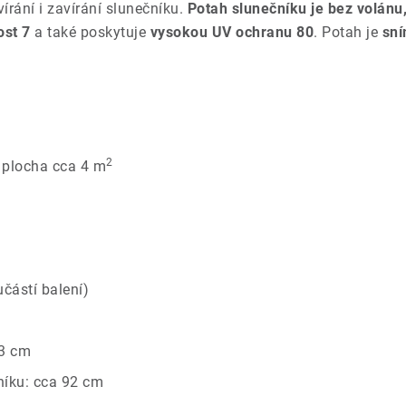
írání i zavírání slunečníku.
Potah slunečníku je
bez volánu,
ost 7
a také poskytuje
vysokou UV ochranu 80
. Potah je
sní
2
, plocha cca 4 m
částí balení)
43 cm
níku: cca 92 cm