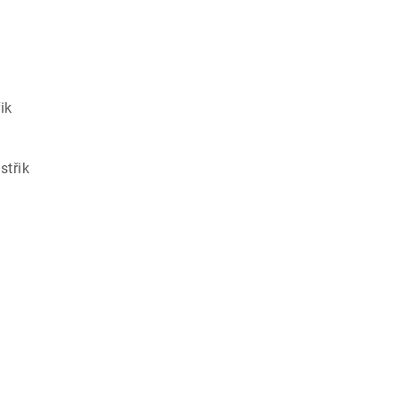
ik
střik