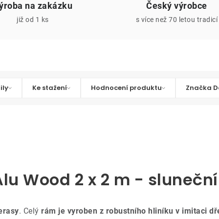
ýroba na zakázku
Český výrobce
již od 1 ks
s více než 70 letou tradicí
ily
Ke stažení
Hodnocení produktu
Značka D
Alu Wood 2 x 2 m - slunečn
terasy
. Celý
rám je vyroben z robustního hliníku v imitaci dř