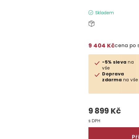
Skladem
9 404 Kč
cena po 
-5% sleva
na
vše
Doprava
zdarma
na vše
9 899 Kč
Měrná cena:
Př