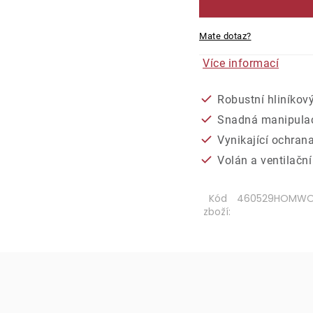
Mate dotaz?
Více informací
Robustní hliníkový
Snadná manipula
Vynikající ochran
Volán a ventilační
Kód
460529HOMWO
zboží: