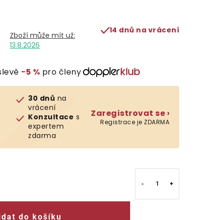
14 dnů na vrácení
13.8.2026
slevě
−5 %
pro členy
30 dnů
na
vrácení
Zaregistrovat se ›
Konzultace
s
Registrace je ZDARMA
expertem
zdarma
idat do košíku