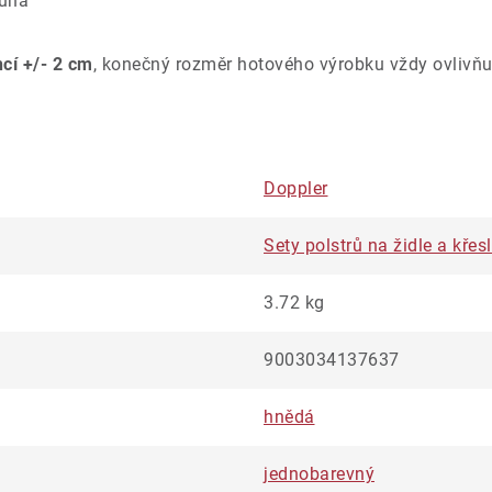
ouna
ncí +/- 2 cm
, konečný rozměr hotového výrobku vždy ovlivňu
Doppler
Sety polstrů na židle a kře
3.72 kg
9003034137637
hnědá
jednobarevný