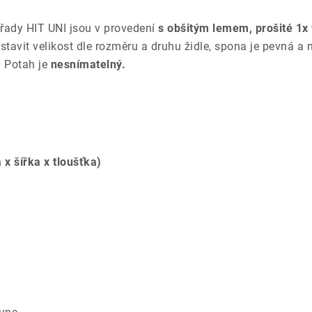
řady HIT UNI jsou v provedení
s obšitým lemem, prošité 1x
avit velikost dle rozměru a druhu židle, spona je pevná a 
. Potah je
nesnímatelný.
 x šířka x tloušťka)