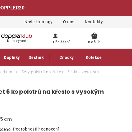
DOPPLER20
Naše katalogy
O nás
Kontakty
NÁKUPNÍ
Klub výhod
Přihlášení
KOŠÍK
Doplňky
Deštníky
Gastro produkty
Značky
Kolekce
ěradlem
Sety polstrů na židle a křesla s vysokým
et 6 ks polstrů na křeslo s vysokým
a 5 cm
Podrobnosti hodnocení
oceno