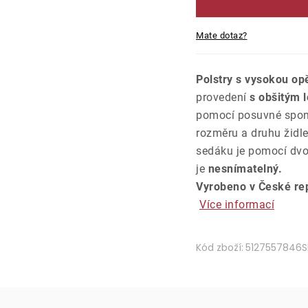
Mate dotaz?
Polstry s vysokou op
provedení
s obšitým 
pomocí posuvné spony
rozměru a druhu židle
sedáku je pomocí dvo
je
nesnímatelný.
Vyrobeno v České rep
Více informací
Kód zboží:
5127557846S