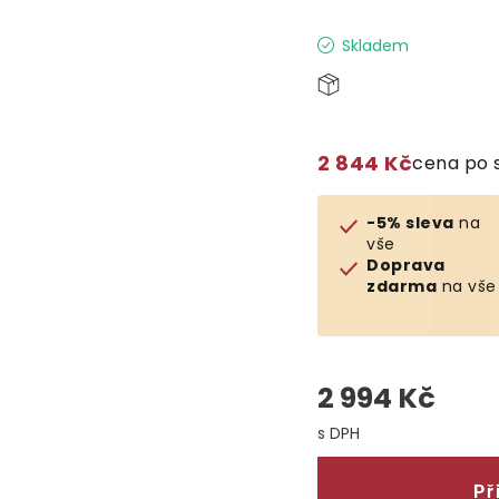
Skladem
2 844 Kč
cena po 
-5% sleva
na
vše
Doprava
zdarma
na vše
2 994 Kč
Měrná cena:
Př