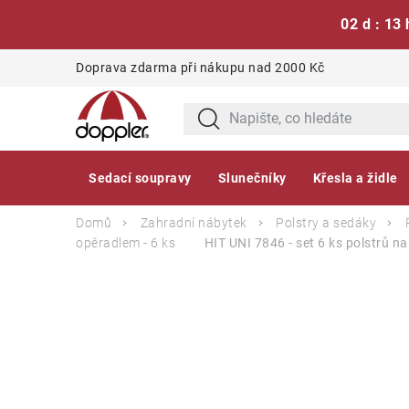
02 d : 13 
Přejít
Doprava zdarma při nákupu nad 2000 Kč
na
obsah
Sedací soupravy
Slunečníky
Křesla a židle
Domů
Zahradní nábytek
Polstry a sedáky
opěradlem - 6 ks
HIT UNI 7846 - set 6 ks polstrů 