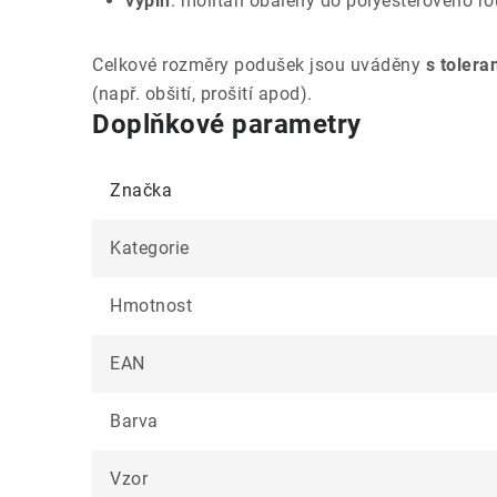
výplň
: molitan obalený do polyesterového r
Celkové rozměry podušek jsou uváděny
s tolera
(např. obšití, prošití apod).
Doplňkové parametry
Značka
Kategorie
Hmotnost
EAN
Barva
Vzor