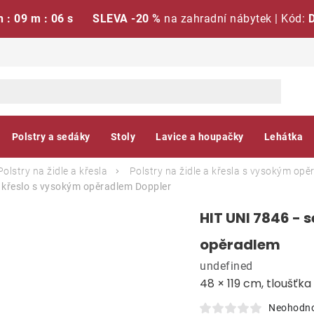
h : 09 m : 05 s
SLEVA -20 %
na zahradní nábytek | Kód:
Polstry a sedáky
Stoly
Lavice a houpačky
Lehátka
Polstry na židle a křesla
Polstry na židle a křesla s vysokým op
na křeslo s vysokým opěradlem
Doppler
HIT UNI 7846 - s
opěradlem
undefined
48 × 119 cm, tloušťk
Neohodn