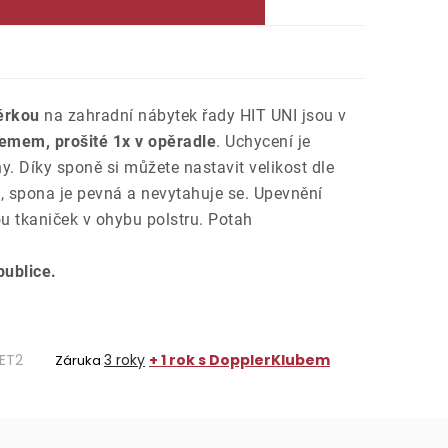
ěrkou
na zahradní nábytek řady HIT UNI jsou v
lemem, prošité 1x v opěradle
. Uchycení je
. Díky sponě si můžete nastavit velikost dle
, spona je pevná a nevytahuje se. Upevnění
u tkaniček v ohybu polstru. Potah
ublice.
ET2
3 roky
+ 1 rok s DopplerKlubem
Záruka