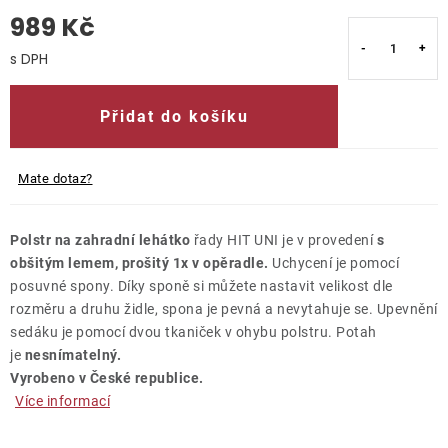
989 Kč
O nás
Měrná cena:
Kontakty
Přidat do košíku
Mate dotaz?
Polstr na zahradní lehátko
řady HIT UNI je v provedení
s
obšitým lemem, prošitý 1x v opěradle.
Uchycení je pomocí
posuvné spony. Díky sponě si můžete nastavit velikost dle
rozměru a druhu židle, spona je pevná a nevytahuje se. Upevnění
sedáku je pomocí dvou tkaniček v ohybu polstru. Potah
je
nesnímatelný.
Vyrobeno v České republice.
Více informací