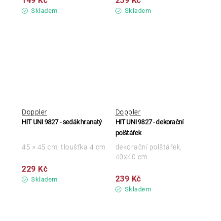
149 Kč
239 Kč
Skladem
Skladem
Doppler
Doppler
HIT UNI 9827 - sedák hranatý
HIT UNI 9827 - dekorační
polštářek
45 × 45 cm, tloušťka 4 cm
dekorační polštářek,
40x40 cm
229 Kč
239 Kč
Skladem
Skladem