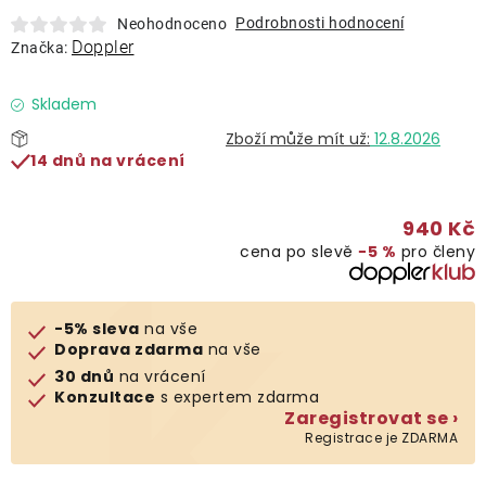
Lehátka
Podrobnosti hodnocení
Neohodnoceno
Doppler
Značka:
Doplňky
Skladem
12.8.2026
Deštníky
14 dnů na vrácení
Gastro produkty
940 Kč
cena po slevě
−5 %
pro členy
Kolekce
-5% sleva
na vše
Prodávané značky
Doprava zdarma
na vše
30 dnů
na vrácení
Konzultace
s expertem zdarma
Klub výhod
Zaregistrovat se ›
Registrace je ZDARMA
Naše katalogy