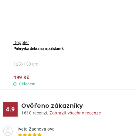
Doppler
Přikrývka dekorační polštářek
125x150 cm
499 Kč
Skladem
Ověřeno zákazníky
4.9
1610
recenzí.
Zobrazit všechny recenze
Iveta Zachovalova