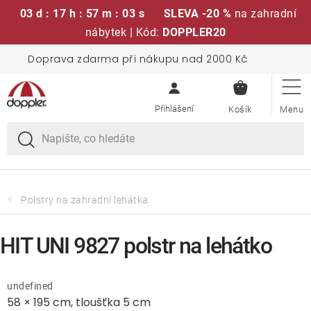
03 d : 17 h : 57 m : 03 s
SLEVA -20 %
na zahradní
nábytek | Kód:
DOPPLER20
Přejít
Doprava zdarma při nákupu nad 2000 Kč
Sedací soupravy
na
NÁKUPN
obsah
KOŠÍK
Slunečníky
Křesla a židle
Polstry a sedáky
Polstry na zahradní lehátka
Stoly
HIT UNI 9827 polstr na lehátko
Lavice a houpačky
undefined
58 × 195 cm, tloušťka 5 cm