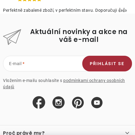
Perfektně zabalené zboží, v perfektním stavu. Doporučuji 👍👍
Aktuální novinky a akce na
váš e-mail
E-mail
PŘIHLÁSIT SE
Vložením e-mailu souhlasíte s
podmínkami ochrany osobních
údajů
Z
á
Proč právě my?