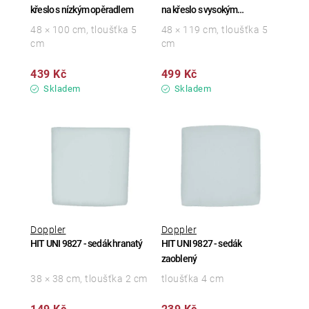
křeslo s nízkým opěradlem
na křeslo s vysokým
opěradlem
48 × 100 cm, tloušťka 5
48 × 119 cm, tloušťka 5
cm
cm
439 Kč
499 Kč
Skladem
Skladem
Doppler
Doppler
HIT UNI 9827 - sedák hranatý
HIT UNI 9827 - sedák
zaoblený
38 × 38 cm, tloušťka 2 cm
tloušťka 4 cm