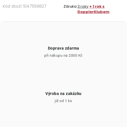
Kód zboží:
5147559827
Záruka
3 roky
+ 1 rok s
DopplerKlubem
Doprava zdarma
při nákupu na 2000 Kč
Výroba na zakázku
již od 1 ks