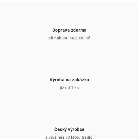
ý
p
i
s
Doprava zdarma
u
při nákupu na 2000 Kč
Výroba na zakázku
již od 1 ks
Český výrobce
s více než 70 letou tradicí