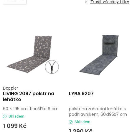
Zrušit všechny filtry
Doppler
LIVING 2097 polstr na
LYRA 9207
lehátko
60 × 195 cm, tloušťka 6 cm
polstr na zahradní lehátko s
podhlavníkem, 60x195x7 cm
Skladem
Skladem
1 099 Kč
1 290 Kč