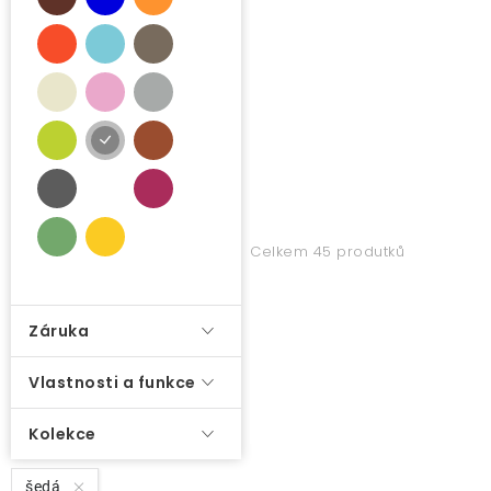
r
O nás
o
d
Kontakty
u
k
t
ů
Celkem 45 produtků
Záruka
Vlastnosti a funkce
Kolekce
šedá