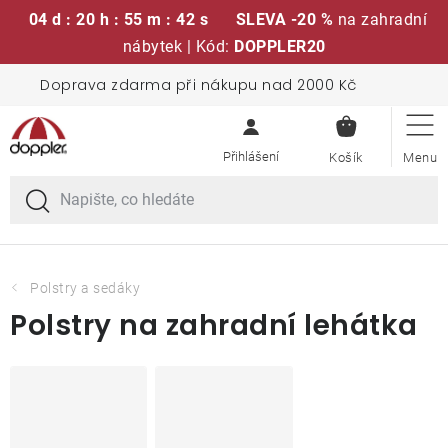
04 d : 20 h : 55 m : 42 s
SLEVA -20 %
na zahradní
nábytek | Kód:
DOPPLER20
Přejít
Doprava zdarma při nákupu nad 2000 Kč
Sedací soupravy
na
NÁKUPN
obsah
KOŠÍK
Slunečníky
Křesla a židle
Polstry a sedáky
Polstry a sedáky
Polstry na zahradní lehátka
Stoly
Lavice a houpačky