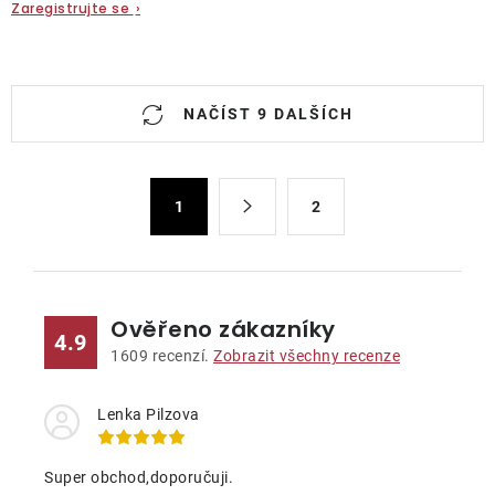
Zaregistrujte se
›
O
NAČÍST 9 DALŠÍCH
v
l
á
S
d
1
2
t
a
r
c
á
n
í
k
p
Ověřeno zákazníky
4.9
o
r
1609
recenzí.
Zobrazit všechny recenze
v
v
á
k
Lenka Pilzova
n
y
í
v
Super obchod,doporučuji.