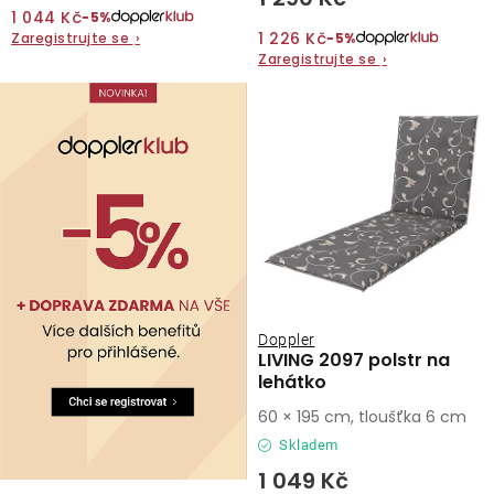
1 044 Kč
−5%
1 226 Kč
Zaregistrujte se
›
−5%
Zaregistrujte se
›
Doppler
LIVING 2097 polstr na
lehátko
60 × 195 cm, tloušťka 6 cm
Skladem
1 049 Kč