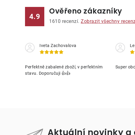
í
Ověřeno zákazníky
4.9
1610
recenzí.
Zobrazit všechny recen
Iveta Zachovalova
Le
Perfektně zabalené zboží, v perfektním
Super obc
stavu. Doporučuji 👍👍
Aktuální novinky a