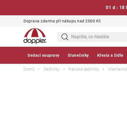
01 d : 18 
Přejít
Doprava zdarma při nákupu nad 2000 Kč
na
obsah
Sedací soupravy
Slunečníky
Křesla a židle
Domů
Deštníky
Pánské deštníky
Mechanick