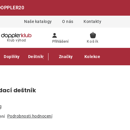
DOPPLER20
Naše katalogy
O nás
Kontakty
NÁKUPNÍ
Klub výhod
Přihlášení
KOŠÍK
Doplňky
Deštníky
Gastro produkty
Značky
Kolekce
dací deštník
g
Podrobnosti hodnocení
ení