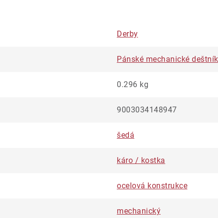
Derby
Pánské mechanické deštní
0.296 kg
9003034148947
šedá
káro / kostka
ocelová konstrukce
mechanický