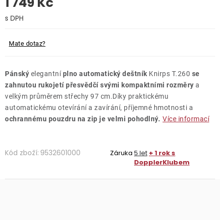
1 749 Kč
O nás
Měrná cena:
Kontakty
Mate dotaz?
Pánský
elegantní
plno automatický deštník
Knirps T.260
se
zahnutou rukojetí přesvědčí svými kompaktními rozměry
a
velkým průměrem střechy 97 cm.Díky praktickému
automatickému otevírání a zavírání, příjemné hmotnosti a
ochrannému pouzdru na zip je velmi pohodlný.
Více informací
Kód zboží:
9532601000
Záruka
5 let
+ 1 rok s
DopplerKlubem