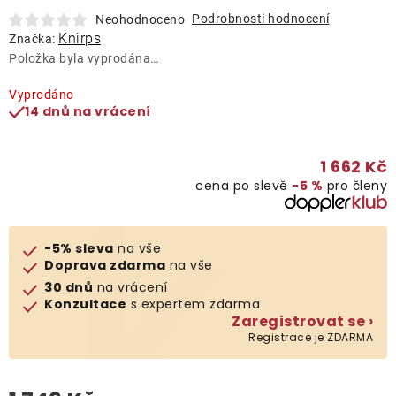
Lehátka
Podrobnosti hodnocení
Neohodnoceno
Knirps
Značka:
Položka byla vyprodána…
Doplňky
Vyprodáno
14 dnů na vrácení
Deštníky
1 662 Kč
Gastro produkty
cena po slevě
−5 %
pro členy
Kolekce
-5% sleva
na vše
Doprava zdarma
na vše
Prodávané značky
30 dnů
na vrácení
Konzultace
s expertem zdarma
Zaregistrovat se ›
Klub výhod
Registrace je ZDARMA
Naše katalogy