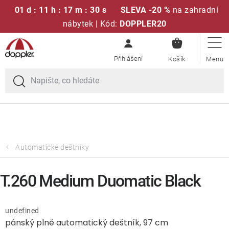
01 d : 11 h : 17 m : 30 s
SLEVA -20 %
na zahradní
nábytek | Kód:
DOPPLER20
NÁKUPN
Přejít
Sedací soupravy
KOŠÍK
na
obsah
Doprava zdarma při nákupu nad 2000 Kč
Slunečníky
Křesla a židle
Polstry a sedáky
Automatické deštníky
Stoly
T.260 Medium Duomatic Black
Lavice a houpačky
undefined
pánský plně automatický deštník, 97 cm