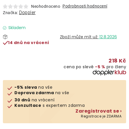
Lehátka
Podrobnosti hodnocení
Neohodnoceno
Doppler
Značka:
Doplňky
Skladem
12.8.2026
Deštníky
14 dnů na vrácení
Gastro produkty
218 Kč
cena po slevě
−5 %
pro členy
Kolekce
-5% sleva
na vše
Prodávané značky
Doprava zdarma
na vše
30 dnů
na vrácení
Konzultace
s expertem zdarma
Klub výhod
Zaregistrovat se ›
Registrace je ZDARMA
Naše katalogy