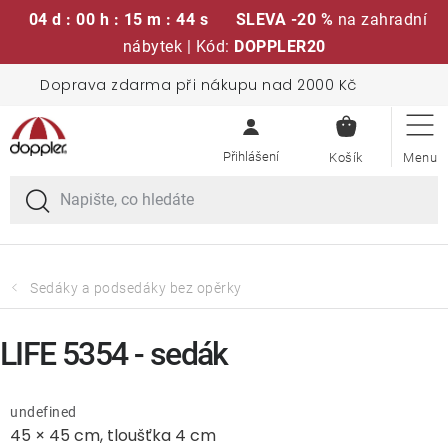
04 d : 00 h : 15 m : 44 s
SLEVA -20 %
na zahradní
nábytek | Kód:
DOPPLER20
Přejít
Doprava zdarma při nákupu nad 2000 Kč
Sedací soupravy
na
NÁKUPN
obsah
KOŠÍK
Slunečníky
Křesla a židle
Polstry a sedáky
Sedáky a podsedáky bez opěrky
Stoly
LIFE 5354 - sedák
Lavice a houpačky
undefined
45 × 45 cm, tloušťka 4 cm