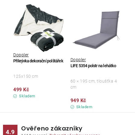
Doppler
Doppler
Přikrývka dekorační polštářek
LIFE 5354 polstr na lehátko
125x150 cm
60 × 195 cm, tloušťka 4
cm
499 Kč
Skladem
949 Kč
Skladem
Ověřeno zákazníky
4.9