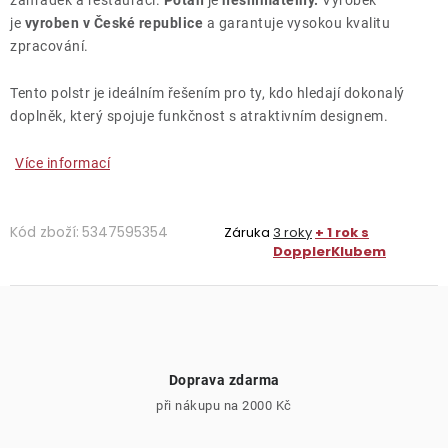
zahrádek a restaurací.
Potah
je
nesnímatelný.
Výrobek
je
vyroben v České republice
a garantuje vysokou kvalitu
zpracování.
Tento polstr je ideálním řešením pro ty, kdo hledají dokonalý
doplněk, který spojuje funkčnost s atraktivním designem.
Více informací
Kód zboží:
5347595354
Záruka
3 roky
+ 1 rok s
DopplerKlubem
Doprava zdarma
při nákupu na 2000 Kč