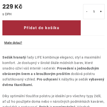
229 Kč
O nás
Měrná cena:
Kontakty
Přidat do košíku
Mate dotaz?
Sedák hranatý
řady LIFE kombinuje eleganci, styl a maximální
komfort. Je dostupný v široké škále módních barev, které
snadno oživí váš interiér i exteriér.
Provedení s jednoduchým
obráceným švem a
s kroužkovým prošitím
dodává polstru
sofistikovaný vzhled.
Pro uchycení
k nábytku je sedák
vybavený
dvěma tkaničkami.
Díky optimální tloušťce polstru je ideální pro všechny typy židlí,
ať už ho použijete doma nebo v náročných podmínkách kaváren,