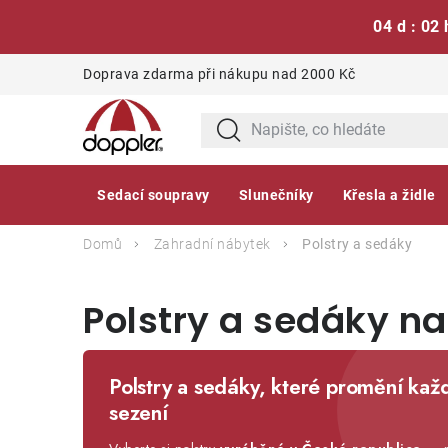
04 d : 02 
Přejít
Doprava zdarma při nákupu nad 2000 Kč
na
obsah
Sedací soupravy
Slunečníky
Křesla a židle
Domů
Zahradní nábytek
Polstry a sedáky
Polstry a sedáky n
Polstry a sedáky, které promění kaž
sezení