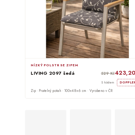
NÍZKÝ POLSTR SE ZIPEM
423,20
LIVING 2097 šedá
529 Kč
S kódem
DOPPLE
Zip · Pratelný potah · 100×48×6 cm · Vyrobeno v ČR