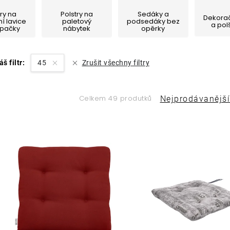
try na
Polstry na
Sedáky a
Dekorač
í lavice
paletový
podsedáky bez
a pol
upačky
nábytek
opěrky
áš filtr:
45
Zrušit všechny filtry
Ř
Celkem 49 produtků
Nejprodávanější
a
V
z
ý
e
p
n
í
s
p
p