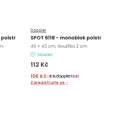
Doppler
polstr
SPOT 6118 - monoblok polstr
cm
45 × 43 cm, tloušťka 2 cm
Skladem
112 Kč
106 Kč
−5%
Zaregistrujte se
›