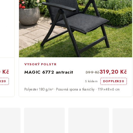
VYSOKÝ POLSTR
 Kč
319,20 Kč
MAGIC 6772 antracit
399 Kč
S kódem
R20
DOPPLER20
Polyester 180 g/m² · Posuvná spona a tkaničky · 119×48×6 cm