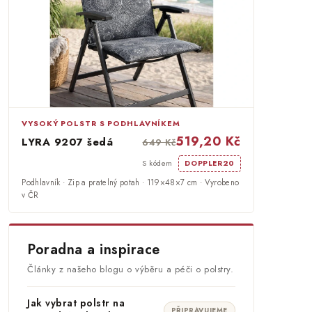
VYSOKÝ POLSTR S PODHLAVNÍKEM
519,20 Kč
LYRA 9207 šedá
649 Kč
S kódem
DOPPLER20
Podhlavník · Zip a pratelný potah · 119×48×7 cm · Vyrobeno
v ČR
Poradna a inspirace
Články z našeho blogu o výběru a péči o polstry.
Jak vybrat polstr na
PŘIPRAVUJEME