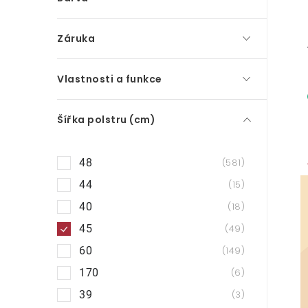
p
a
Záruka
n
Vlastnosti a funkce
e
l
Šířka polstru (cm)
48
581
44
15
40
18
45
49
60
149
170
6
39
3