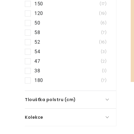
150
17
120
19
50
6
58
7
52
16
54
3
47
2
38
1
180
7
Tloušťka polstru (cm)
Kolekce