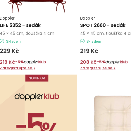
r
r
o
o
Doppler
Doppler
d
LIFE 5352 - sedák
SPOT 2660 - sedák
d
u
45 × 45 cm, tloušťka 4 cm
45 × 45 cm, tloušťka 4 
u
Skladem
Skladem
k
229 Kč
219 Kč
k
t
218 Kč
208 Kč
t
−5%
−5%
ů
Zaregistrujte se
›
Zaregistrujte se
›
ů