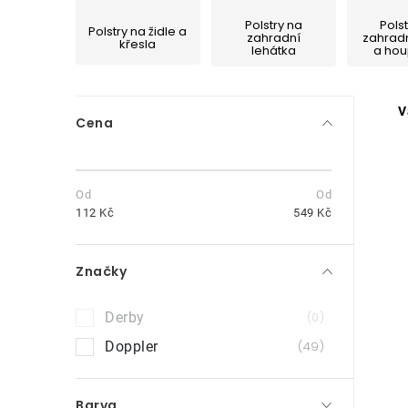
Polstry na
Pols
Polstry na židle a
zahradní
zahradn
křesla
lehátka
a ho
P
V
Cena
o
s
t
112
Kč
549
Kč
r
Značky
a
n
Derby
0
i
n
Doppler
49
í
Barva