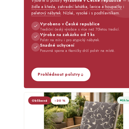
Vyberte si polstry
vyráběné v České republice
— 
židle a křesla
,
zahradní lehátka
,
lavice a houpačky
i
paletový nábytek
. Nízké, vysoké i s podhlavníkem.
Vyrobeno v České republice
Tradiční český výrobce s více než 70letou tradicí.
Výroba na zakázku od 1 ks
Polstr na míru i pro atypický nábytek.
Snadné uchycení
Posuvná spona a tkaničky drží polstr na místě.
Prohlédnout polstry
Skl
Oblíbené
−20 %