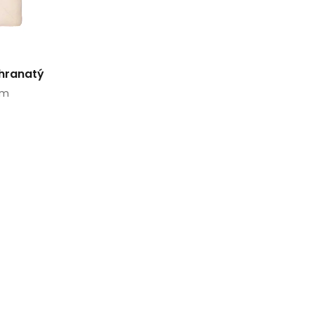
 hranatý
cm