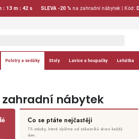
h : 13 m : 41 s
SLEVA -20 %
na zahradní nábytek | Kód:
Polstry a sedáky
Stoly
Lavice a houpačky
Lehátka
a zahradní nábytek
dé
Co se ptáte nejčastěji
Tři otázky, které slyšíme od zákazníků skoro každý
den.