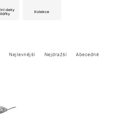
ní deky
Kolekce
štářky
Nejlevnější
Nejdražší
Abecedně