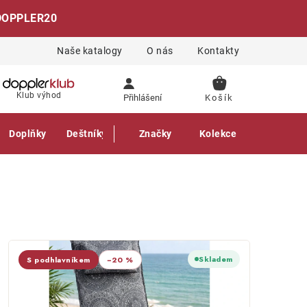
DOPPLER20
Naše katalogy
O nás
Kontakty
NÁKUPNÍ
Klub výhod
Přihlášení
KOŠÍK
Doplňky
Deštníky
Gastro produkty
Značky
Kolekce
Skladem
S podhlavníkem
−20 %