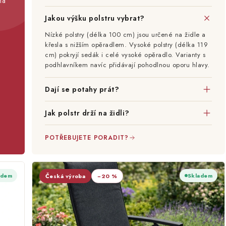
na
Jakou výšku polstru vybrat?
Nízké polstry (délka 100 cm) jsou určené na židle a
křesla s nižším opěradlem. Vysoké polstry (délka 119
cm) pokryjí sedák i celé vysoké opěradlo. Varianty s
podhlavníkem navíc přidávají pohodlnou oporu hlavy.
Dají se potahy prát?
Jak polstr drží na židli?
POTŘEBUJETE PORADIT?
adem
Skladem
Česká výroba
−20 %