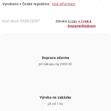
Vyrobeno v České republice.
Více informací
Kód zboží:
511215Z2097
Záruka
3 roky
+ 1 rok s
DopplerKlubem
Doprava zdarma
při nákupu na 2000 Kč
Výroba na zakázku
již od 1 ks