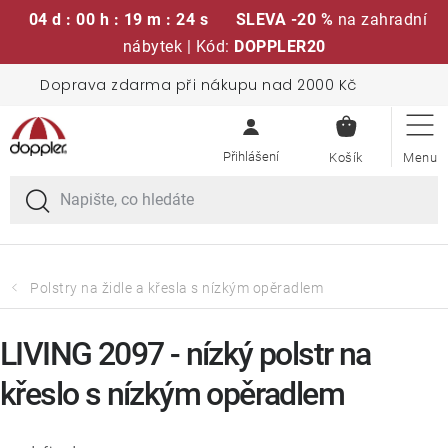
04 d : 00 h : 19 m : 23 s
SLEVA -20 %
na zahradní
nábytek | Kód:
DOPPLER20
Přejít
Doprava zdarma při nákupu nad 2000 Kč
Sedací soupravy
na
NÁKUPN
obsah
KOŠÍK
Slunečníky
Křesla a židle
Polstry a sedáky
Polstry na židle a křesla s nízkým opěradlem
Stoly
LIVING 2097 - nízký polstr na
křeslo s nízkým opěradlem
Lavice a houpačky