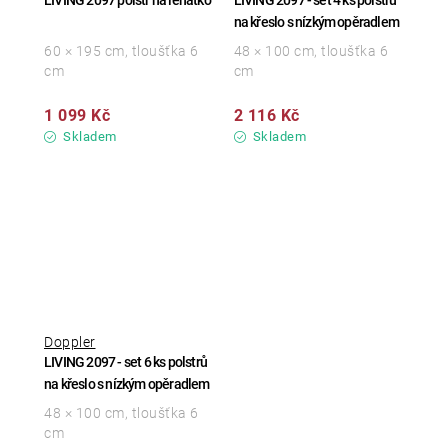
LIVING 2097 polstr na lehátko
LIVING 2097 - set 4 ks polstrů
na křeslo s nízkým opěradlem
60 × 195 cm, tloušťka 6
48 × 100 cm, tloušťka 6
cm
cm
1 099 Kč
2 116 Kč
Skladem
Skladem
Doppler
LIVING 2097 - set 6 ks polstrů
na křeslo s nízkým opěradlem
48 × 100 cm, tloušťka 6
cm