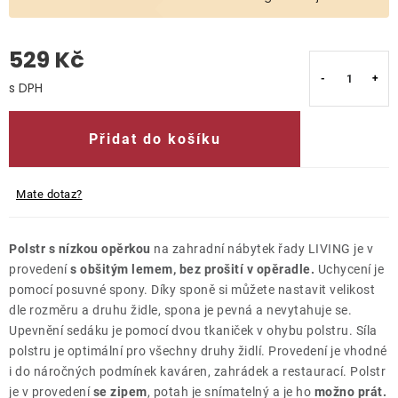
O nás
529 Kč
Kontakty
Měrná cena:
Přidat do košíku
Mate dotaz?
Polstr s nízkou opěrkou
na zahradní nábytek řady LIVING je v
provedení
s obšitým lemem, bez prošití v opěradle.
Uchycení je
pomocí posuvné spony. Díky sponě si můžete nastavit velikost
dle rozměru a druhu židle, spona je pevná a nevytahuje se.
Upevnění sedáku je pomocí dvou tkaniček v ohybu polstru. Síla
polstru je optimální pro všechny druhy židlí. Provedení je vhodné
i do náročných podmínek kaváren, zahrádek a restaurací. Polstr
je v provedení
se zipem
, potah je snímatelný a je ho
možno prát.