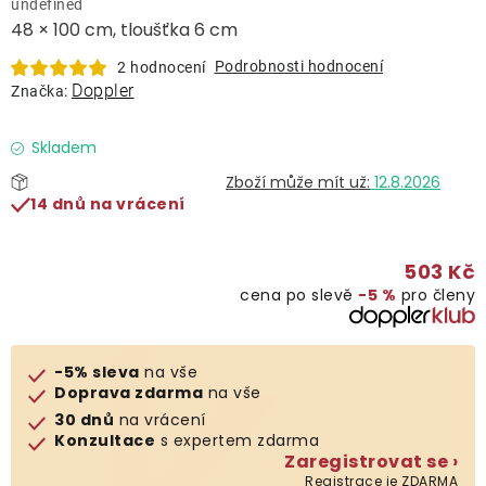
undefined
Lehátka
48 × 100 cm, tloušťka 6 cm
Podrobnosti hodnocení
2 hodnocení
Doplňky
Doppler
Značka:
Deštníky
Skladem
12.8.2026
14 dnů na vrácení
Gastro produkty
503 Kč
Kolekce
cena po slevě
−5 %
pro členy
Prodávané značky
-5% sleva
na vše
Doprava zdarma
na vše
Klub výhod
30 dnů
na vrácení
Konzultace
s expertem zdarma
Zaregistrovat se ›
Naše katalogy
Registrace je ZDARMA