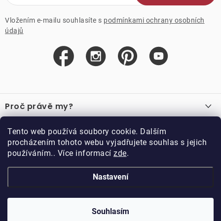
Vložením e-mailu souhlasíte s
podmínkami ochrany osobních
údajů
Z
á
Proč právě my?
p
a
O nás
Důležité odkazy
Tento web používá soubory cookie. Dalším
Recenze
t
procházením tohoto webu vyjadřujete souhlas s jejich
Velkoobchod
í
používáním.. Více informací
zde
.
O nákupu
Vzorková prodejna
Vrácení a reklamace
Kontakty
Nastavení
Kontakty
Obchodní podmínky
Kariéra
Podmínky věrnostního programu
Blog
Doppler CZ spol. s.r.o.,
Doppler klub
Trocnovská 70, 374 01
Souhlasím
Copyright 2026
DOPPLER CZ spol. s r.o.
. Všechna práva vyhrazena.