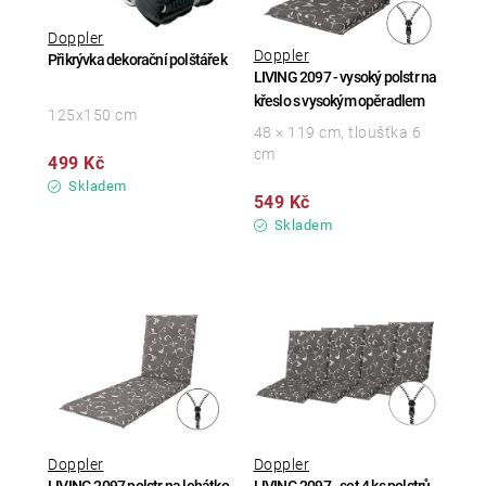
Doppler
Doppler
Přikrývka dekorační polštářek
LIVING 2097 - vysoký polstr na
křeslo s vysokým opěradlem
125x150 cm
48 × 119 cm, tloušťka 6
cm
499 Kč
Skladem
549 Kč
Skladem
Doppler
Doppler