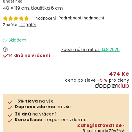
undefined
Lehátka
48 × 119 cm, tloušťka 6 cm
Podrobnosti hodnocení
1 hodnocení
Doplňky
Doppler
Značka:
Deštníky
Skladem
13.8.2026
14 dnů na vrácení
Gastro produkty
474 Kč
Kolekce
cena po slevě
−5 %
pro členy
Prodávané značky
-5% sleva
na vše
Doprava zdarma
na vše
Klub výhod
30 dnů
na vrácení
Konzultace
s expertem zdarma
Zaregistrovat se ›
Naše katalogy
Registrace je ZDARMA