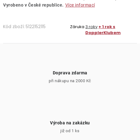
Vyrobeno v České republice.
Více informací
Kód zboží:
5122152115
Záruka
3 roky
+ 1 rok s
DopplerKlubem
Doprava zdarma
při nákupu na 2000 Kč
Výroba na zakázku
již od 1 ks