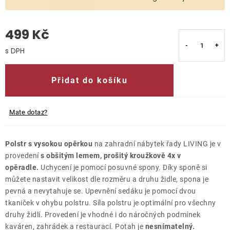
O nás
499 Kč
Kontakty
Měrná cena:
Přidat do košíku
Mate dotaz?
Polstr s vysokou opěrkou
na zahradní nábytek řady LIVING je v
provedení
s obšitým lemem, prošitý kroužkově 4x v
opěradle.
Uchycení je pomocí posuvné spony. Díky sponě si
můžete nastavit velikost dle rozměru a druhu židle, spona je
pevná a nevytahuje se. Upevnění sedáku je pomocí dvou
tkaniček v ohybu polstru. Síla polstru je optimální pro všechny
druhy židlí. Provedení je vhodné i do náročných podmínek
kaváren, zahrádek a restaurací. Potah je
nesnímatelný.