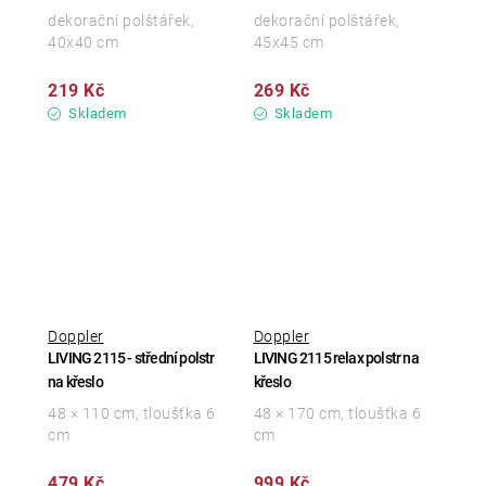
dekorační polštářek,
dekorační polštářek,
40x40 cm
45x45 cm
219 Kč
269 Kč
Skladem
Skladem
Doppler
Doppler
LIVING 2115 - střední polstr
LIVING 2115 relax polstr na
na křeslo
křeslo
48 × 110 cm, tloušťka 6
48 × 170 cm, tloušťka 6
cm
cm
479 Kč
999 Kč