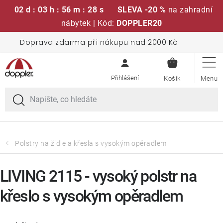
02 d : 03 h : 56 m : 28 s
SLEVA -20 %
na zahradní
nábytek | Kód:
DOPPLER20
Přejít
Doprava zdarma při nákupu nad 2000 Kč
Sedací soupravy
na
NÁKUPN
obsah
KOŠÍK
Slunečníky
Křesla a židle
Polstry a sedáky
Polstry na židle a křesla s vysokým opěradlem
Stoly
LIVING 2115 - vysoký polstr na
křeslo s vysokým opěradlem
Lavice a houpačky