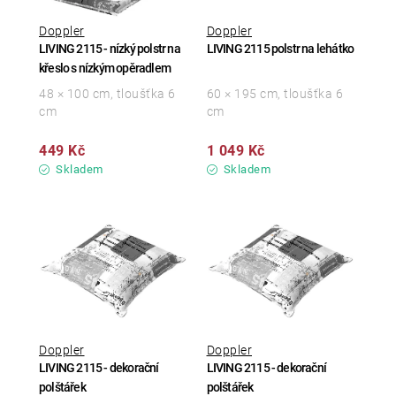
Doppler
Doppler
LIVING 2115 - nízký polstr na
LIVING 2115 polstr na lehátko
křeslo s nízkým opěradlem
48 × 100 cm, tloušťka 6
60 × 195 cm, tloušťka 6
cm
cm
449 Kč
1 049 Kč
Skladem
Skladem
Doppler
Doppler
LIVING 2115 - dekorační
LIVING 2115 - dekorační
polštářek
polštářek