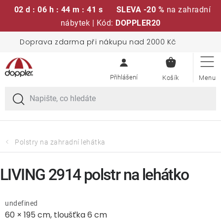
02 d : 06 h : 44 m : 41 s
SLEVA -20 %
na zahradní
nábytek | Kód:
DOPPLER20
Přejít
Doprava zdarma při nákupu nad 2000 Kč
Sedací soupravy
na
NÁKUPN
obsah
KOŠÍK
Slunečníky
Křesla a židle
Polstry a sedáky
Polstry na zahradní lehátka
Stoly
LIVING 2914 polstr na lehátko
Lavice a houpačky
undefined
60 × 195 cm, tloušťka 6 cm