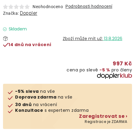
Lehátka
Podrobnosti hodnocení
Neohodnoceno
Doppler
Značka:
Doplňky
Skladem
13.8.2026
Deštníky
14 dnů na vrácení
Gastro produkty
997 Kč
cena po slevě
−5 %
pro členy
Kolekce
-5% sleva
na vše
Prodávané značky
Doprava zdarma
na vše
30 dnů
na vrácení
Konzultace
s expertem zdarma
Klub výhod
Zaregistrovat se ›
Registrace je ZDARMA
Naše katalogy