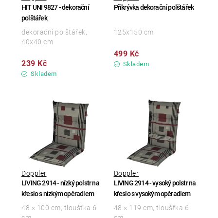
HIT UNI 9827 - dekorační
Přikrývka dekorační polštářek
polštářek
dekorační polštářek,
125x150 cm
40x40 cm
499 Kč
239 Kč
Skladem
Skladem
Doppler
Doppler
LIVING 2914 - nízký polstr na
LIVING 2914 - vysoký polstr na
křeslo s nízkým opěradlem
křeslo s vysokým opěradlem
48 × 100 cm, tloušťka 6
48 × 119 cm, tloušťka 6
cm
cm