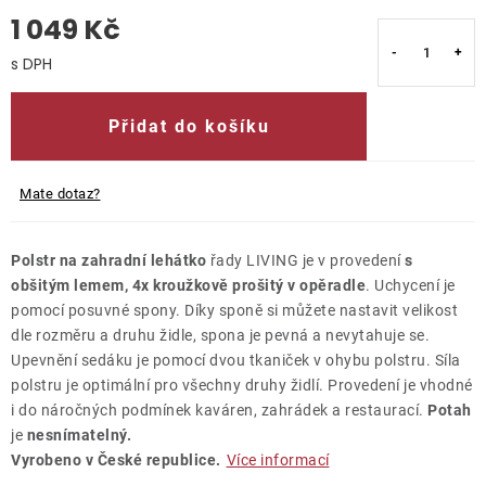
1 049 Kč
O nás
Měrná cena:
Kontakty
Přidat do košíku
Mate dotaz?
Polstr na zahradní lehátko
řady LIVING je v provedení
s
obšitým lemem, 4x kroužkově prošitý v opěradle
. Uchycení je
pomocí posuvné spony. Díky sponě si můžete nastavit velikost
dle rozměru a druhu židle, spona je pevná a nevytahuje se.
Upevnění sedáku je pomocí dvou tkaniček v ohybu polstru. Síla
polstru je optimální pro všechny druhy židlí. Provedení je vhodné
i do náročných podmínek kaváren, zahrádek a restaurací.
Potah
je
nesnímatelný.
Vyrobeno v České republice.
Více informací