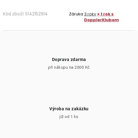
Kód zboží:
5142152914
Záruka
3 roky
+ 1 rok s
DopplerKlubem
Doprava zdarma
při nákupu na 2000 Kč
Výroba na zakázku
již od 1 ks