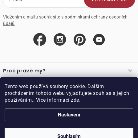
Vložením e-mailu souhlasíte s
podmínkami ochrany osobních
údajů
Z
á
Proč právě my?
p
a
O nás
Důležité odkazy
Tento web používá soubory cookie. Dalším
Recenze
t
procházením tohoto webu vyjadřujete souhlas s jejich
Velkoobchod
í
používáním.. Více informací
zde
.
O nákupu
Vzorková prodejna
Vrácení a reklamace
Kontakty
Nastavení
Kontakty
Obchodní podmínky
Kariéra
Podmínky věrnostního programu
Blog
Doppler CZ spol. s.r.o.,
Doppler klub
Trocnovská 70, 374 01
Souhlasím
Copyright 2026
DOPPLER CZ spol. s r.o.
. Všechna práva vyhrazena.