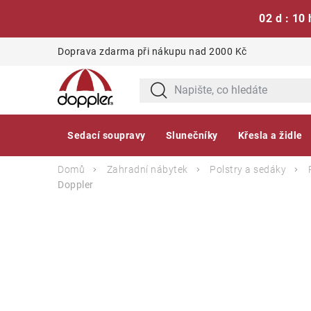
02 d : 10 
Přejít
Doprava zdarma při nákupu nad 2000 Kč
na
obsah
Sedací soupravy
Slunečníky
Křesla a židle
Domů
Zahradní nábytek
Polstry a sedáky
Doppler