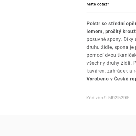
Mate dotaz?
Polstr se střední opě
lemem, prošitý krouž
posuvné spony. Díky s
druhu židle, spona je
pomocí dvou tkaniček 
všechny druhy židlí.
kaváren, zahrádek a r
Vyrobeno v České re
Kód zboží:
5192152915