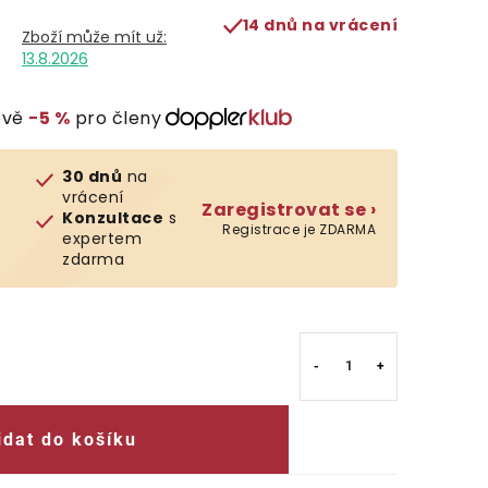
14 dnů na vrácení
13.8.2026
evě
−5 %
pro členy
30 dnů
na
vrácení
Zaregistrovat se ›
Konzultace
s
Registrace je ZDARMA
expertem
zdarma
idat do košíku