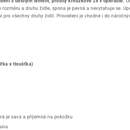
dení s obšitým lemem, prošitý kroužkově 2x v opěradle.
Uc
le rozměru a druhu židle, spona je pevná a nevytahuje se. 
lní pro všechny druhy židlí. Provedení je vhodné i do nároč
ířka x tloušťka)
rá je savá a příjemná na pokožku
ouna