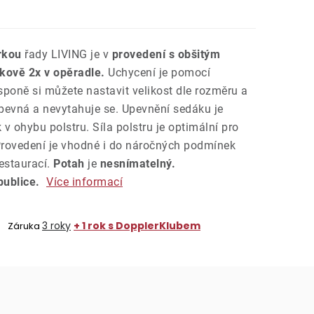
rkou
řady LIVING je v
provedení s obšitým
kově 2x v opěradle.
Uchycení je pomocí
poně si můžete nastavit velikost dle rozměru a
 pevná a nevytahuje se. Upevnění sedáku je
v ohybu polstru. Síla polstru je optimální pro
 Provedení je vhodné i do náročných podmínek
estaurací.
Potah
je
nesnímatelný.
publice.
Více informací
3 roky
+ 1 rok s DopplerKlubem
Záruka