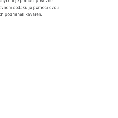
hycení je pomocí posuvné
Upevnění sedáku je pomocí dvou
ných podmínek kaváren,