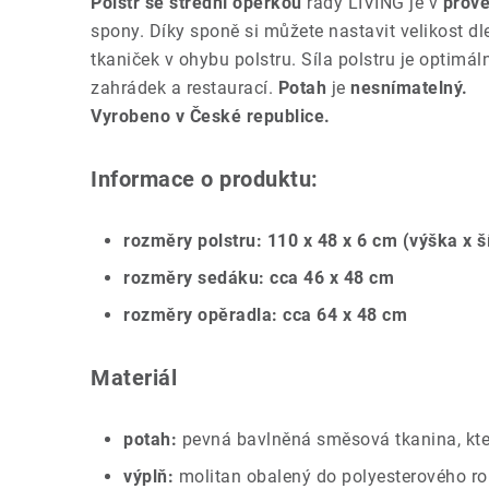
Polstr se střední opěrkou
řady LIVING je v
prove
spony. Díky sponě si můžete nastavit velikost d
tkaniček v ohybu polstru. Síla polstru je optimá
zahrádek a restaurací.
Potah
je
nesnímatelný.
Vyrobeno v České republice.
Informace o produktu:
rozměry polstru: 110 x 48 x 6 cm (výška x š
rozměry sedáku: cca 46 x 48 cm
rozměry opěradla: cca 64 x 48 cm
Materiál
potah:
pevná bavlněná směsová tkanina, kte
výplň:
molitan obalený do polyesterového r