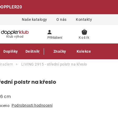
DOPPLER20
Naše katalogy
O nás
Kontakty
NÁKUPNÍ
Klub výhod
Přihlášení
KOŠÍK
Doplňky
Deštníky
Gastro produkty
Značky
Kolekce
pěradlem
LIVING 2915 - střední polstr na křeslo
řední polstr na křeslo
a 6 cm
Podrobnosti hodnocení
oceno