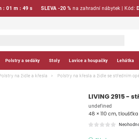
h : 01 m : 48 s
SLEVA -20 %
na zahradní nábytek | Kód:
Polstry a sedáky
Stoly
Lavice a houpačky
Lehátka
Polstry na židle a křesla
Polstry na křesla a židle se středním o
LIVING 2915 - st
undefined
48 × 110 cm, tloušťk
Neohodn