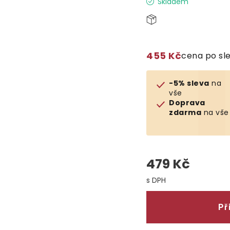
Skladem
455 Kč
cena po sl
-5% sleva
na
vše
Doprava
zdarma
na vše
479 Kč
Měrná cena:
Př