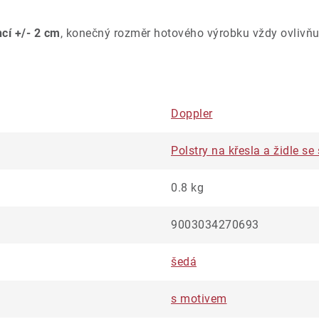
ncí +/- 2 cm
, konečný rozměr hotového výrobku vždy ovlivňu
Doppler
Polstry na křesla a židle s
0.8 kg
9003034270693
šedá
s motivem