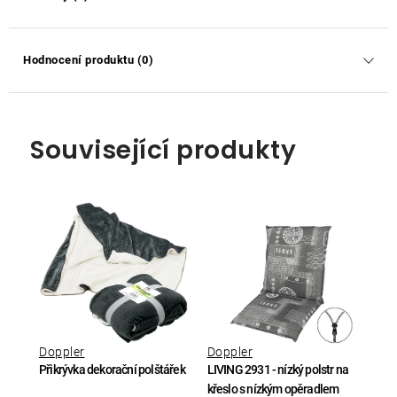
Hodnocení produktu (0)
Související produkty
Doppler
Doppler
Přikrývka dekorační polštářek
LIVING 2931 - nízký polstr na
křeslo s nízkým opěradlem