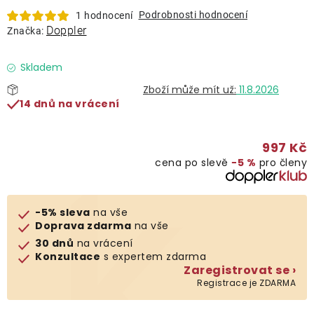
Lehátka
Podrobnosti hodnocení
1 hodnocení
Doppler
Značka:
Doplňky
Skladem
11.8.2026
Deštníky
14 dnů na vrácení
Gastro produkty
997 Kč
cena po slevě
−5 %
pro členy
Kolekce
-5% sleva
na vše
Prodávané značky
Doprava zdarma
na vše
30 dnů
na vrácení
Konzultace
s expertem zdarma
Klub výhod
Zaregistrovat se ›
Registrace je ZDARMA
Naše katalogy