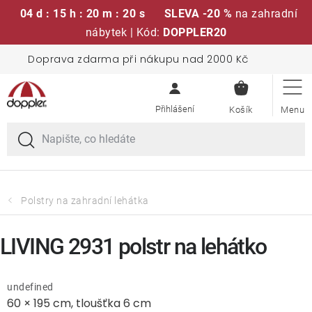
04 d : 15 h : 20 m : 19 s
SLEVA -20 %
na zahradní
nábytek | Kód:
DOPPLER20
Přejít
Doprava zdarma při nákupu nad 2000 Kč
Sedací soupravy
na
NÁKUPN
obsah
KOŠÍK
Slunečníky
Křesla a židle
Polstry a sedáky
Polstry na zahradní lehátka
Stoly
LIVING 2931 polstr na lehátko
Lavice a houpačky
undefined
60 × 195 cm, tloušťka 6 cm