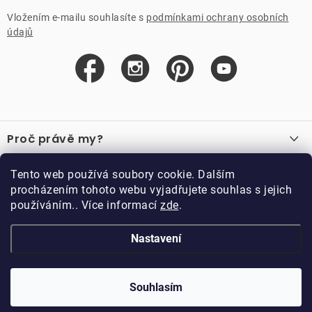
Vložením e-mailu souhlasíte s
podmínkami ochrany osobních
údajů
Z
á
Proč právě my?
p
a
O nás
Důležité odkazy
Tento web používá soubory cookie. Dalším
Recenze
t
procházením tohoto webu vyjadřujete souhlas s jejich
Velkoobchod
í
používáním.. Více informací
zde
.
O nákupu
Vzorková prodejna
Vrácení a reklamace
Kontakty
Nastavení
Kontakty
Obchodní podmínky
Kariéra
Podmínky věrnostního programu
Blog
Doppler CZ spol. s.r.o.,
Doppler klub
Trocnovská 70, 374 01
Souhlasím
Copyright 2026
DOPPLER CZ spol. s r.o.
. Všechna práva vyhrazena.
Trhové Sviny
Kolekce
Vytvořil Shoptet
Upravil ROIMARK