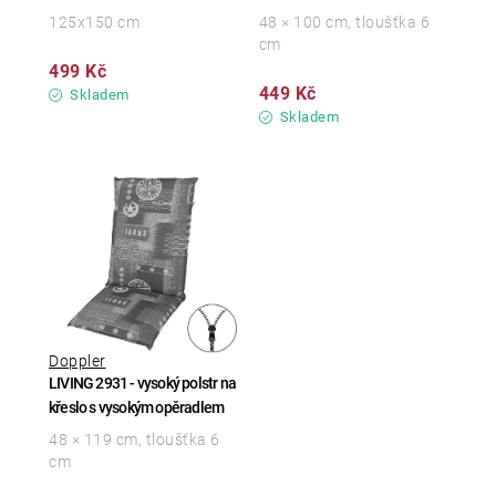
125x150 cm
48 × 100 cm, tloušťka 6
cm
499 Kč
449 Kč
Skladem
Skladem
Doppler
LIVING 2931 - vysoký polstr na
křeslo s vysokým opěradlem
48 × 119 cm, tloušťka 6
cm