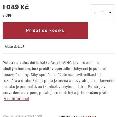
1 049 Kč
O nás
Měrná cena:
Kontakty
Přidat do košíku
Mate dotaz?
Polstr na zahradní lehátko
řady LIVING je v provedení
s
obšitým lemem, bez prošití v opěradle.
Uchycení je pomocí
posuvné spony. Díky sponě si můžete nastavit velikost dle
rozměru a druhu židle, spona je pevná a nevytahuje se. Upevnění
sedáku je pomocí dvou tkaniček v ohybu polstru.
Polstr je v
provedení se zipem
, potah je snímatelný a je ho
možno prát.
Více informací
Kód zboží:
514215Z2931
Záruka
3 roky
+ 1 rok s