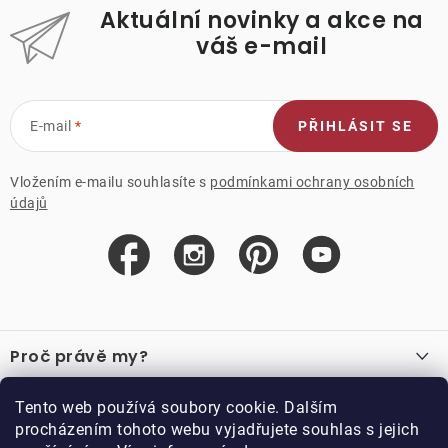
Aktuální novinky a akce na
váš e-mail
E-mail
PŘIHLÁSIT SE
Vložením e-mailu souhlasíte s
podmínkami ochrany osobních
údajů
Z
á
Proč právě my?
p
a
O nás
Důležité odkazy
Tento web používá soubory cookie. Dalším
Recenze
t
procházením tohoto webu vyjadřujete souhlas s jejich
Velkoobchod