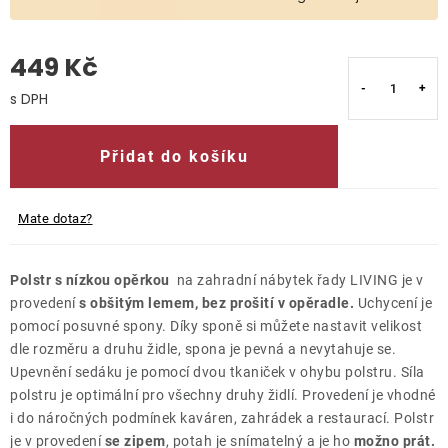
O nás
449 Kč
Kontakty
Měrná cena:
Přidat do košíku
Mate dotaz?
Polstr s nízkou opěrkou
na zahradní nábytek řady LIVING je v
provedení
s obšitým lemem, bez prošití v opěradle.
Uchycení je
pomocí posuvné spony. Díky sponě si můžete nastavit velikost
dle rozměru a druhu židle, spona je pevná a nevytahuje se.
Upevnění sedáku je pomocí dvou tkaniček v ohybu polstru. Síla
polstru je optimální pro všechny druhy židlí. Provedení je vhodné
i do náročných podmínek kaváren, zahrádek a restaurací. Polstr
je v provedení
se zipem
, potah je snímatelný a je ho
možno prát.