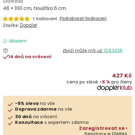
undefined
Lehátka
48 × 100 cm, tloušťka 6 cm
Podrobnosti hodnocení
1 hodnocení
Doplňky
Doppler
Značka:
Deštníky
Skladem
12.8.2026
14 dnů na vrácení
Gastro produkty
427 Kč
Kolekce
cena po slevě
−5 %
pro členy
Prodávané značky
-5% sleva
na vše
Doprava zdarma
na vše
Klub výhod
30 dnů
na vrácení
Konzultace
s expertem zdarma
Zaregistrovat se ›
Naše katalogy
Registrace je ZDARMA