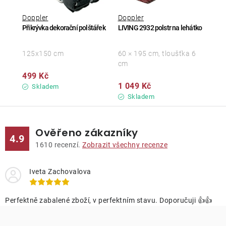
Doppler
Doppler
Přikrývka dekorační polštářek
LIVING 2932 polstr na lehátko
125x150 cm
60 × 195 cm, tloušťka 6
cm
499 Kč
1 049 Kč
Skladem
Skladem
Ověřeno zákazníky
4.9
1610
recenzí.
Zobrazit všechny recenze
Iveta Zachovalova
Perfektně zabalené zboží, v perfektním stavu. Doporučuji 👍👍