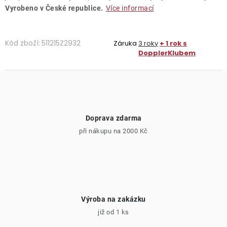
Vyrobeno v České republice.
Více informací
Kód zboží:
511215Z2932
Záruka
3 roky
+ 1 rok s
DopplerKlubem
Doprava zdarma
při nákupu na 2000 Kč
Výroba na zakázku
již od 1 ks