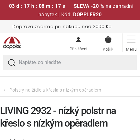
03 d : 17 h : 08 m : 17 s
SLEVA -20 %
na zahradní
nábytek | Kód:
DOPPLER20
Přejít
Doprava zdarma při nákupu nad 2000 Kč
Sedací soupravy
na
NÁKUPN
obsah
KOŠÍK
Slunečníky
Křesla a židle
Polstry a sedáky
Polstry na židle a křesla s nízkým opěradlem
Stoly
LIVING 2932 - nízký polstr na
křeslo s nízkým opěradlem
Lavice a houpačky