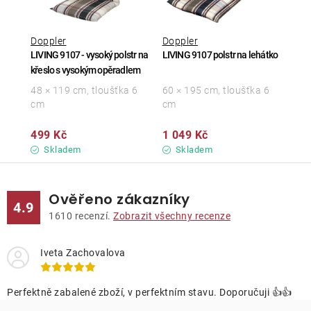
Doppler
Doppler
LIVING 9107 - vysoký polstr na
LIVING 9107 polstr na lehátko
křeslo s vysokým opěradlem
48 × 119 cm, tloušťka 6
60 × 195 cm, tloušťka 6
cm
cm
499 Kč
1 049 Kč
Skladem
Skladem
Ověřeno zákazníky
4.9
1610
recenzí.
Zobrazit všechny recenze
Iveta Zachovalova
Perfektně zabalené zboží, v perfektním stavu. Doporučuji 👍👍