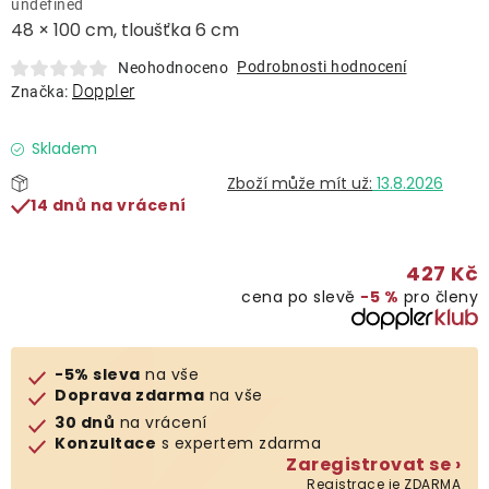
undefined
Lehátka
48 × 100 cm, tloušťka 6 cm
Podrobnosti hodnocení
Neohodnoceno
Doplňky
Doppler
Značka:
Deštníky
Skladem
13.8.2026
14 dnů na vrácení
Gastro produkty
427 Kč
Kolekce
cena po slevě
−5 %
pro členy
Prodávané značky
-5% sleva
na vše
Doprava zdarma
na vše
Klub výhod
30 dnů
na vrácení
Konzultace
s expertem zdarma
Zaregistrovat se ›
Naše katalogy
Registrace je ZDARMA