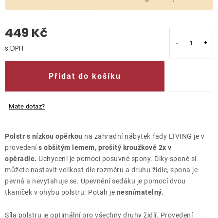
O nás
449 Kč
Kontakty
Měrná cena:
Přidat do košíku
Mate dotaz?
Polstr s nízkou opěrkou
na zahradní nábytek řady LIVING je v
provedení
s obšitým lemem, prošitý kroužkově 2x v
opěradle.
Uchycení je pomocí posuvné spony. Díky sponě si
můžete nastavit velikost dle rozměru a druhu židle, spona je
pevná a nevytahuje se. Upevnění sedáku je pomocí dvou
tkaniček v ohybu polstru. Potah je
nesnímatelný.
Síla polstru je optimální pro všechny druhy židlí. Provedení