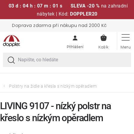
03 d : 04 h : 07 m : 01 s
SLEVA -20 %
na zahradní
nábytek | Kód:
DOPPLER20
Přejít
Doprava zdarma při nákupu nad 2000 Kč
Sedací soupravy
na
NÁKUPN
obsah
KOŠÍK
Slunečníky
Křesla a židle
Polstry a sedáky
Polstry na židle a křesla s nízkým opěradlem
Stoly
LIVING 9107 - nízký polstr na
křeslo s nízkým opěradlem
Lavice a houpačky