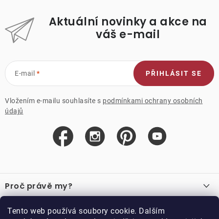
Aktuální novinky a akce na
váš e-mail
E-mail
PŘIHLÁSIT SE
Vložením e-mailu souhlasíte s
podmínkami ochrany osobních
údajů
Z
á
Proč právě my?
p
a
O nás
Důležité odkazy
Tento web používá soubory cookie. Dalším
Recenze
t