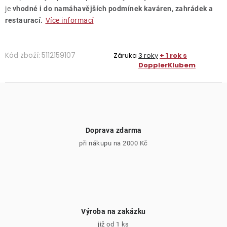
je
vhodné i do namáhavějších podmínek
kaváren, zahrádek a
restaurací.
Více informací
Kód zboží:
5112159107
Záruka
3 roky
+ 1 rok s
DopplerKlubem
Doprava zdarma
při nákupu na 2000 Kč
Výroba na zakázku
již od 1 ks