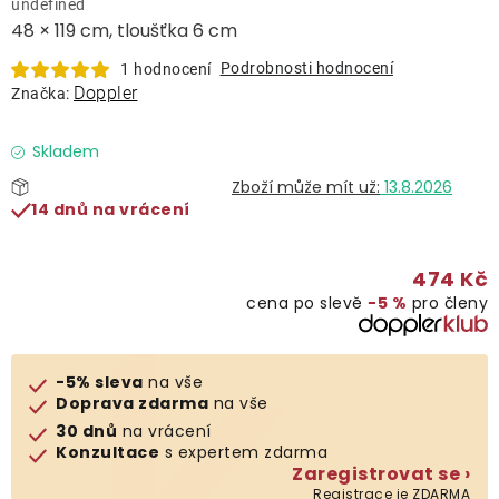
undefined
Lehátka
48 × 119 cm, tloušťka 6 cm
Podrobnosti hodnocení
1 hodnocení
Doplňky
Doppler
Značka:
Deštníky
Skladem
13.8.2026
14 dnů na vrácení
Gastro produkty
474 Kč
Kolekce
cena po slevě
−5 %
pro členy
Prodávané značky
-5% sleva
na vše
Doprava zdarma
na vše
Klub výhod
30 dnů
na vrácení
Konzultace
s expertem zdarma
Zaregistrovat se ›
Naše katalogy
Registrace je ZDARMA