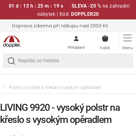
01 d : 13 h : 25 m : 18 s
SLEVA -20 %
na zahradní
nábytek | Kód:
DOPPLER20
Přejít
Doprava zdarma při nákupu nad 2000 Kč
Sedací soupravy
na
NÁKUPN
obsah
KOŠÍK
Slunečníky
Křesla a židle
Polstry a sedáky
Polstry na židle a křesla s vysokým opěradlem
Stoly
LIVING 9920 - vysoký polstr na
křeslo s vysokým opěradlem
Lavice a houpačky