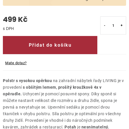
O nás
499 Kč
Kontakty
Měrná cena:
Přidat do košíku
Mate dotaz?
Polstr s vysokou opěrkou
na zahradní nábytek řady LIVING je v
provedení
s obšitým lemem, prošitý kroužkově 4x v
opěradle.
Uchycení je pomocí posuvné spony. Díky sponě si
můžete nastavit velikost dle rozměru a druhu židle, spona je
pevná a nevytahuje se. Upevnění sedáku je pomocí dvou
tkaniček v ohybu polstru. Síla polstru je optimální pro všechny
druhy židlí. Provedení je vhodné i do náročných podmínek
kaváren, zahrádek a restaurací.
Potah
je
nesnímatelný.