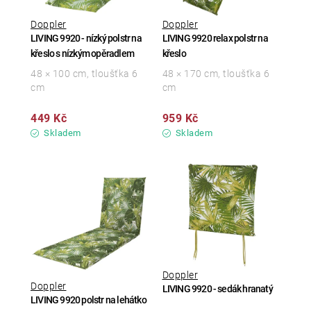
Doppler
Doppler
LIVING 9920 - nízký polstr na
LIVING 9920 relax polstr na
křeslo s nízkým opěradlem
křeslo
48 × 100 cm, tloušťka 6
48 × 170 cm, tloušťka 6
cm
cm
449 Kč
959 Kč
Skladem
Skladem
Doppler
Doppler
LIVING 9920 - sedák hranatý
LIVING 9920 polstr na lehátko