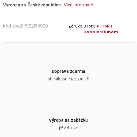
Vyrobeno v České republice.
Více informací
Kód zboží:
5122159920
Záruka
3 roky
+ 1 rok s
DopplerKlubem
Doprava zdarma
při nákupu na 2000 Kč
Výroba na zakázku
již od 1 ks