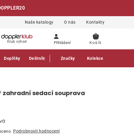
DOPPLER20
Naše katalogy
O nás
Kontakty
NÁKUPNÍ
Klub výhod
Přihlášení
KOŠÍK
Doplňky
Deštníky
Gastro produkty
Značky
Kolekce
® zahradní sedací souprava
ová
Podrobnosti hodnocení
oceno