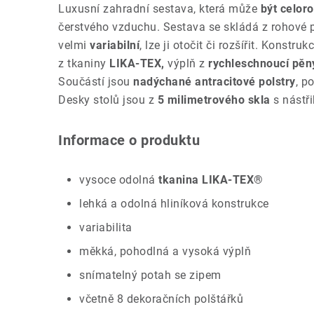
Luxusní zahradní sestava, která může
být celor
čerstvého vzduchu. Sestava se skládá z rohové po
velmi
variabilní
, lze ji otočit či rozšířit.
Konstrukc
z tkaniny
LIKA-TEX,
výplň z
rychleschnoucí pěn
Součástí jsou
nadýchané antracitové polstry
, p
Desky stolů jsou z
5 milimetrového
skla
s nástř
Informace o produktu
vysoce odolná
tkanina LIKA-TEX®
lehká a odolná hliníková konstrukce
variabilita
měkká, pohodlná a vysoká výplň
snímatelný potah se zipem
včetně 8 dekoračních polštářků