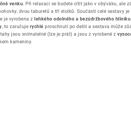
očně venku
. Při relaxaci se budete cítit jako v obýváku, ale 
hovky, dvou taburetů a tří stolků. Součástí celé sestavy je 
e je vyrobena z
lehkého odolného a bezúdržbového hliníku
y
, to zaručuje
rychlé
proschnutí po dešti a sestava může zů
otahy jsou snímatelné (lze je prát) a jsou z vyrobené z
vysoce
ikem kameniny.