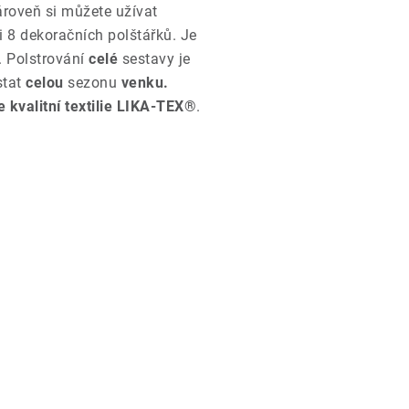
zároveň si můžete užívat
i 8 dekoračních polštářků. Je
. Polstrování
celé
sestavy je
stat
celou
sezonu
venku.
 kvalitní textilie LIKA-TEX®
.