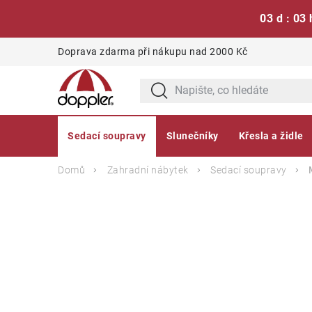
03 d : 03 
Přejít
Doprava zdarma při nákupu nad 2000 Kč
na
obsah
Sedací soupravy
Slunečníky
Křesla a židle
Domů
Zahradní nábytek
Sedací soupravy