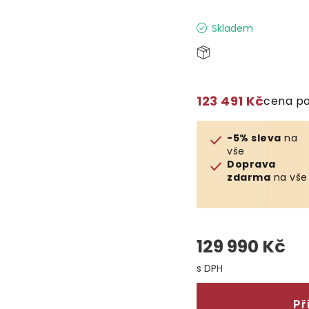
Skladem
123 491 Kč
cena po
-5% sleva
na
vše
Doprava
zdarma
na vše
129 990 Kč
Měrná cena:
Př