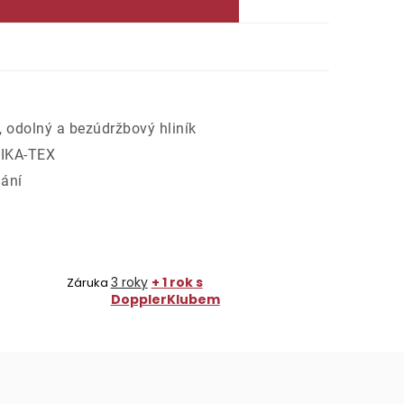
, odolný a bezúdržbový hliník
LIKA-TEX
dání
3 roky
+ 1 rok s
Záruka
DopplerKlubem