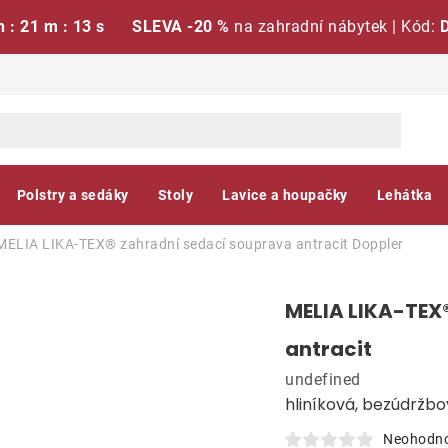
h : 21 m : 12 s
SLEVA -20 %
na zahradní nábytek | Kód:
Polstry a sedáky
Stoly
Lavice a houpačky
Lehátka
MELIA LIKA-TEX® zahradní sedací souprava antracit
Doppler
MELIA LIKA-TEX
antracit
undefined
hliníková, bezúdržb
Neohodn