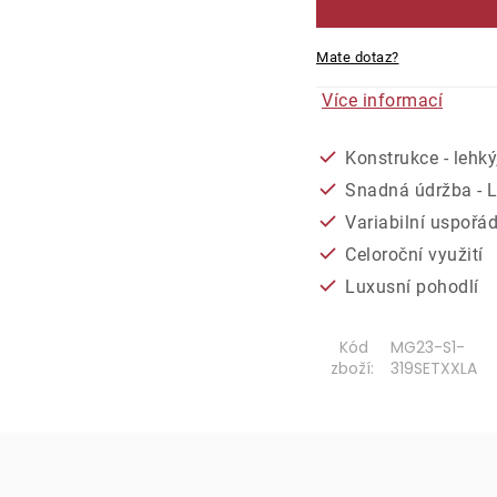
Mate dotaz?
Více informací
Konstrukce - lehký
Snadná údržba - 
Variabilní uspořá
Celoroční využití
Luxusní pohodlí
Kód
MG23-S1-
zboží:
319SETXXLA