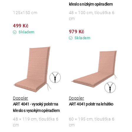
křeslo s nízkým opěradlem
125x150 cm
48 × 100 cm, tloušťka 6
cm
499 Kč
979 Kč
Skladem
Skladem
Doppler
Doppler
ART 4041 - vysoký polstr na
ART 4041 polstr na lehátko
křeslo s vysokým opěradlem
48 × 119 cm, tloušťka 6
60 × 195 cm, tloušťka 6
cm
cm