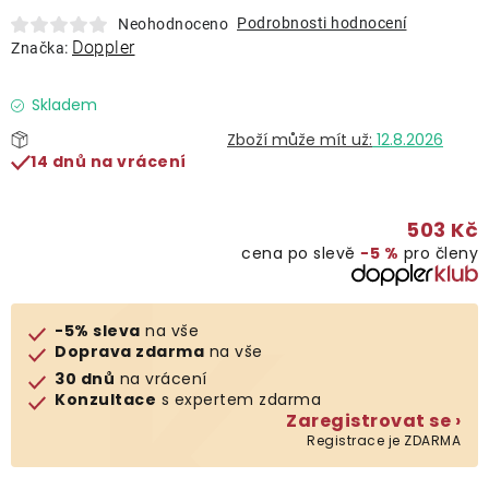
Lehátka
Podrobnosti hodnocení
Neohodnoceno
Doppler
Značka:
Doplňky
Skladem
12.8.2026
Deštníky
14 dnů na vrácení
Gastro produkty
503 Kč
cena po slevě
−5 %
pro členy
Kolekce
-5% sleva
na vše
Prodávané značky
Doprava zdarma
na vše
30 dnů
na vrácení
Konzultace
s expertem zdarma
Klub výhod
Zaregistrovat se ›
Registrace je ZDARMA
Naše katalogy