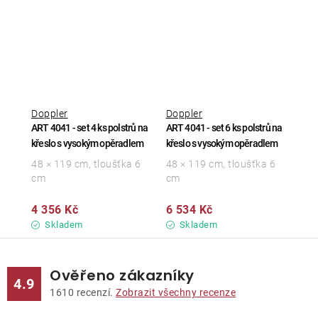
Doppler
Doppler
ART 4041 - set 4 ks polstrů na
ART 4041 - set 6 ks polstrů na
křeslo s vysokým opěradlem
křeslo s vysokým opěradlem
48 × 119 cm, tloušťka 6
48 × 119 cm, tloušťka 6
cm
cm
4 356 Kč
6 534 Kč
Skladem
Skladem
Ověřeno zákazníky
4.9
1610
recenzí.
Zobrazit všechny recenze