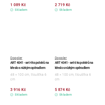
1 089 Kč
2 719 Kč
Skladem
Skladem
Doppler
Doppler
ART 4041 - set 4 ks polstrů na
ART 4041 - set 6 ks polstrů na
křeslo s nízkým opěradlem
křeslo s nízkým opěradlem
48 × 100 cm, tloušťka 6
48 × 100 cm, tloušťka 6
cm
cm
3 916 Kč
5 874 Kč
Skladem
Skladem