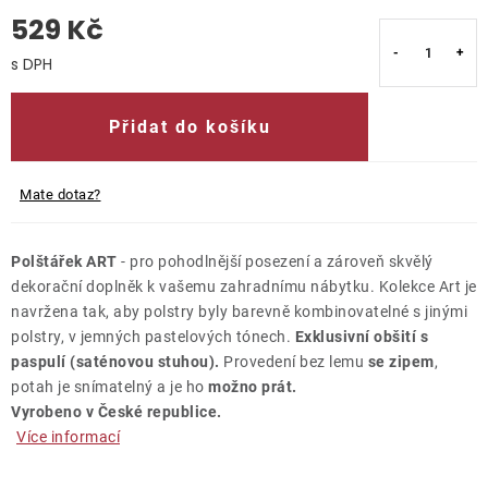
529 Kč
O nás
Měrná cena:
Kontakty
Přidat do košíku
Mate dotaz?
Polštářek ART
- pro pohodlnější posezení a zároveň skvělý
dekorační doplněk k vašemu zahradnímu nábytku. Kolekce Art je
navržena tak, aby polstry byly barevně kombinovatelné s jinými
polstry, v jemných pastelových tónech.
Exklusivní obšití s
paspulí (saténovou stuhou).
Provedení bez lemu
se zipem
,
potah je snímatelný a je ho
možno prát.
Vyrobeno v České republice.
Více informací