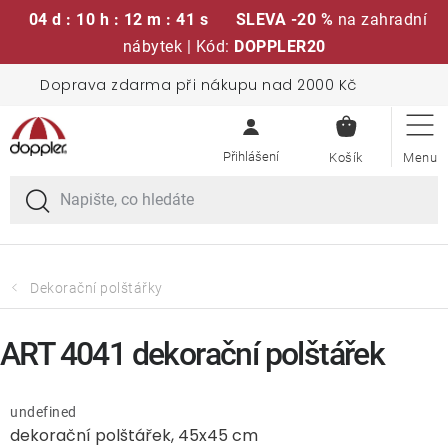
04 d : 10 h : 12 m : 41 s
SLEVA -20 %
na zahradní
nábytek | Kód:
DOPPLER20
Přejít
Doprava zdarma při nákupu nad 2000 Kč
Sedací soupravy
na
NÁKUPN
obsah
KOŠÍK
Slunečníky
Křesla a židle
Polstry a sedáky
Dekorační polštářky
Stoly
ART 4041 dekorační polštářek
Lavice a houpačky
undefined
dekorační polštářek, 45x45 cm