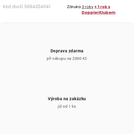
Kód zboží:
5694204041
Záruka
3 roky
+ 1 rok s
DopplerKlubem
Doprava zdarma
při nákupu na 2000 Kč
Výroba na zakázku
již od 1 ks