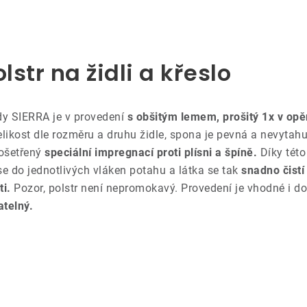
lstr na židli a křeslo
dy SIERRA je v provedení
s obšitým lemem, prošitý 1x v opě
likost dle rozměru a druhu židle, spona je pevná a nevytahu
 ošetřený
speciální impregnací proti plísni a špíně.
Díky této
e do jednotlivých vláken potahu a látka se tak
snadno čist
ti.
Pozor, polstr není nepromokavý. Provedení je vhodné i 
atelný.