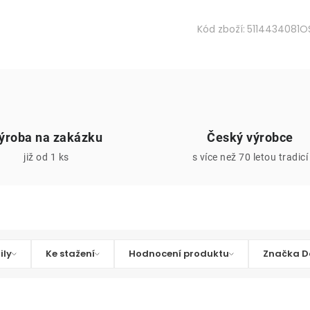
Kód zboží:
5114434081O
ýroba na zakázku
Český výrobce
již od 1 ks
s více než 70 letou tradicí
ily
Ke stažení
Hodnocení produktu
Značka D