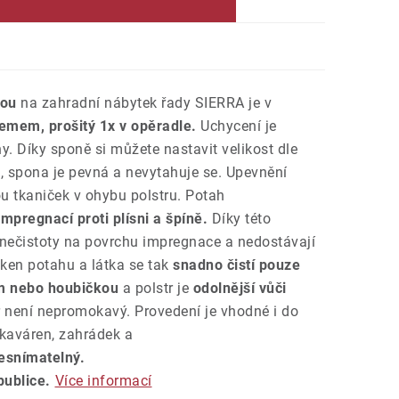
kou
na zahradní nábytek řady SIERRA je v
lemem, prošitý 1x v opěradle.
Uchycení je
. Díky sponě si můžete nastavit velikost dle
, spona je pevná a nevytahuje se. Upevnění
u tkaniček v ohybu polstru. Potah
impregnací proti plísni a špíně.
Díky této
 nečistoty na povrchu impregnace a nedostávají
áken potahu a látka se tak
snadno čistí pouze
m nebo houbičkou
a polstr je
odolnější vůči
r není nepromokavý. Provedení je vhodné i do
kaváren, zahrádek a
esnímatelný.
ublice.
Více informací