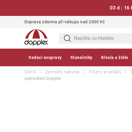
03 d : 16 
Přejít
Doprava zdarma při nákupu nad 2000 Kč
na
obsah
Sedací soupravy
Slunečníky
Křesla a židle
Domů
Zahradní nábytek
Polstry a sedáky
opěradlem
Doppler