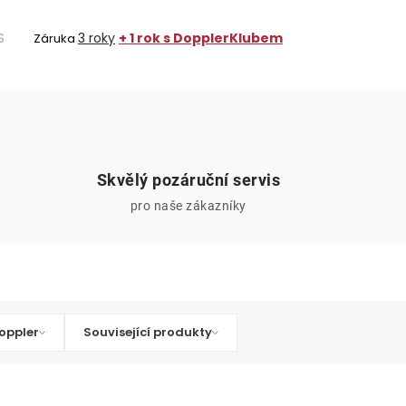
S
3 roky
+ 1 rok s DopplerKlubem
Záruka
Skvělý pozáruční servis
pro naše zákazníky
oppler
Související produkty