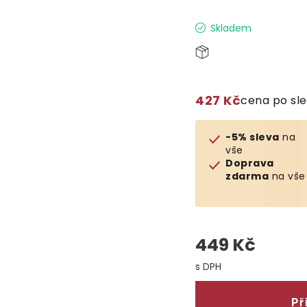
Skladem
427 Kč
cena po sl
-5% sleva
na
vše
Doprava
zdarma
na vše
449 Kč
Měrná cena:
Př