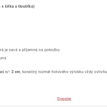
 x šířka x tloušťka)
rá je savá a příjemná na pokožku
ouna
ncí +/- 2 cm
, konečný rozměr hotového výrobku vždy ovlivňu
Doppler