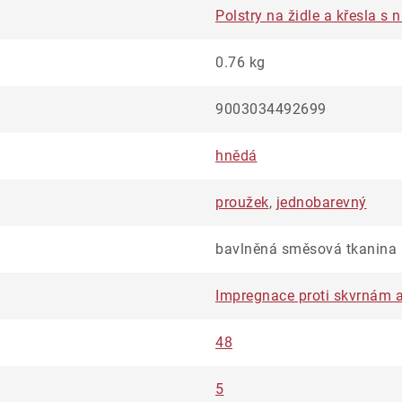
Polstry na židle a křesla s
0.76 kg
9003034492699
hnědá
proužek
,
jednobarevný
bavlněná směsová tkanina
Impregnace proti skvrnám a
48
5