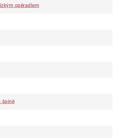
 nízkým opěradlem
 špíně