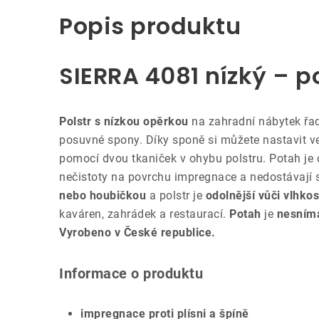
Popis produktu
SIERRA 4081 nízký – po
Polstr s nízkou opěrkou
na zahradní nábytek řa
posuvné spony. Díky sponě si můžete nastavit ve
pomocí dvou tkaniček v ohybu polstru.
Potah je
nečistoty na povrchu impregnace a nedostávají s
nebo houbičkou
a polstr je
odolnější vůči vlhkos
kaváren, zahrádek a restaurací.
Potah
je
nesním
Vyrobeno v České republice.
Informace o produktu
impregnace proti plísni a špíně