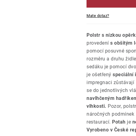
Mate dotaz?
Polstr s nízkou opěr
provedení
s obšitým 
pomocí posuvné spony
rozměru a druhu židle
sedáku je pomocí dvo
je ošetřený
speciální 
impregnaci zůstávají
se do jednotlivých vl
navlhčeným hadříke
vlhkosti.
Pozor, polst
náročných podmínek 
restaurací.
Potah
je
n
Vyrobeno v České rep