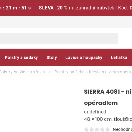
h : 21 m : 50 s
SLEVA -20 %
na zahradní nábytek | Kód:
Polstry a sedáky
Stoly
Lavice a houpačky
Lehátka
Polstry na židle a křesla
Polstry na židle a křesla s nízkým opěr
SIERRA 4081 - ní
opěradlem
undefined
48 × 100 cm, tloušťk
Neohodn