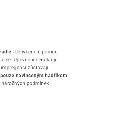
radle.
Uchycení je pomocí
je se. Upevnění sedáku je
 impregnaci zůstávají
í pouze navlhčeným hadříkem
do náročných podmínek