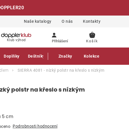
DOPPLER20
Naše katalogy
O nás
Kontakty
NÁKUPNÍ
Klub výhod
Přihlášení
KOŠÍK
Doplňky
Deštníky
Gastro produkty
Značky
Kolekce
adlem
SIERRA 4081 - nízký polstr na křeslo s nízkým
zký polstr na křeslo s nízkým
a 5 cm
Podrobnosti hodnocení
oceno