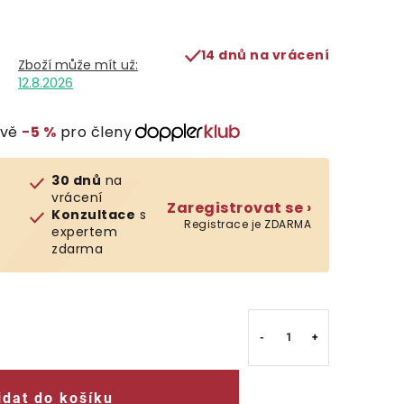
14 dnů na vrácení
12.8.2026
evě
−5 %
pro členy
30 dnů
na
vrácení
Zaregistrovat se ›
Konzultace
s
Registrace je ZDARMA
expertem
zdarma
idat do košíku