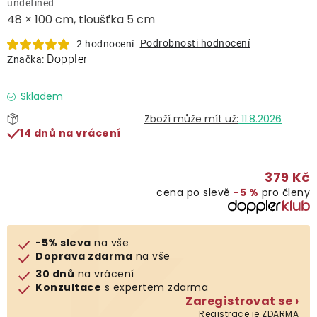
undefined
Lehátka
48 × 100 cm, tloušťka 5 cm
Podrobnosti hodnocení
2 hodnocení
Doplňky
Doppler
Značka:
Deštníky
Skladem
11.8.2026
14 dnů na vrácení
Gastro produkty
379 Kč
Kolekce
cena po slevě
−5 %
pro členy
Prodávané značky
-5% sleva
na vše
Doprava zdarma
na vše
Klub výhod
30 dnů
na vrácení
Konzultace
s expertem zdarma
Zaregistrovat se ›
Naše katalogy
Registrace je ZDARMA