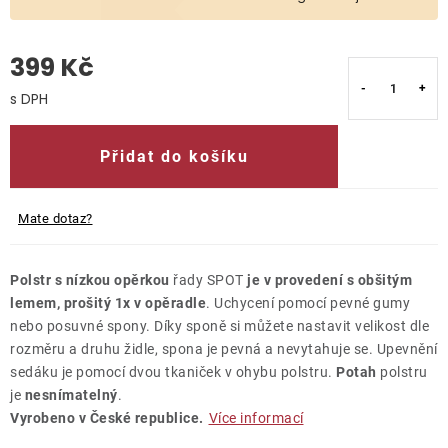
O nás
399 Kč
Kontakty
Měrná cena:
Přidat do košíku
Mate dotaz?
Polstr s nízkou opěrkou
řady SPOT
je v provedení s obšitým
lemem, prošitý 1x v opěradle
. Uchycení pomocí pevné gumy
nebo posuvné spony. Díky sponě si můžete nastavit velikost dle
rozměru a druhu židle, spona je pevná a nevytahuje se. Upevnění
sedáku je pomocí dvou tkaniček v ohybu polstru.
Potah
polstru
je
nesnímatelný
.
Vyrobeno v České republice.
Více informací