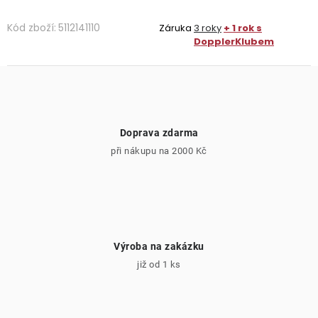
Kód zboží:
5112141110
Záruka
3 roky
+ 1 rok s
DopplerKlubem
Doprava zdarma
při nákupu na 2000 Kč
Výroba na zakázku
již od 1 ks