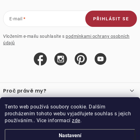
E-mail
PŘIHLÁSIT SE
Vložením e-mailu souhlasíte s
podmínkami ochrany osobních
údajů
Z
á
Proč právě my?
p
a
O nás
Důležité odkazy
Tento web používá soubory cookie. Dalším
Recenze
t
procházením tohoto webu vyjadřujete souhlas s jejich
Velkoobchod
í
používáním.. Více informací
zde
.
O nákupu
Vzorková prodejna
Vrácení a reklamace
Kontakty
Nastavení
Kontakty