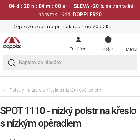
04 d : 20 h : 03 m : 59 s
SLEVA -20 %
na zahradní
nábytek | Kód:
DOPPLER20
Přejít
Doprava zdarma při nákupu nad 2000 Kč
Sedací soupravy
na
NÁKUPN
obsah
KOŠÍK
Slunečníky
Křesla a židle
Polstry a sedáky
Polstry na židle a křesla s nízkým opěradlem
Stoly
SPOT 1110 - nízký polstr na křeslo
s nízkým opěradlem
Lavice a houpačky