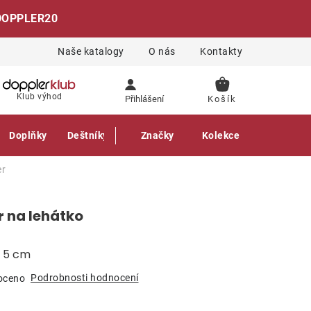
DOPPLER20
Naše katalogy
O nás
Kontakty
NÁKUPNÍ
Klub výhod
Přihlášení
KOŠÍK
Doplňky
Deštníky
Gastro produkty
Značky
Kolekce
er
r na lehátko
a 5 cm
Podrobnosti hodnocení
oceno