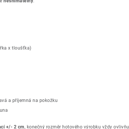
je
nesnímatelný
.
řka x tloušťka)
savá a příjemná na pokožku
ouna
ncí +/- 2 cm
, konečný rozměr hotového výrobku vždy ovlivňu