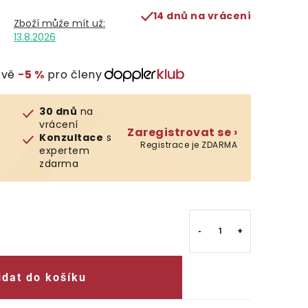
14 dnů na vrácení
13.8.2026
evě
−5 %
pro členy
30 dnů
na
vrácení
Zaregistrovat se ›
Konzultace
s
Registrace je ZDARMA
expertem
zdarma
idat do košíku