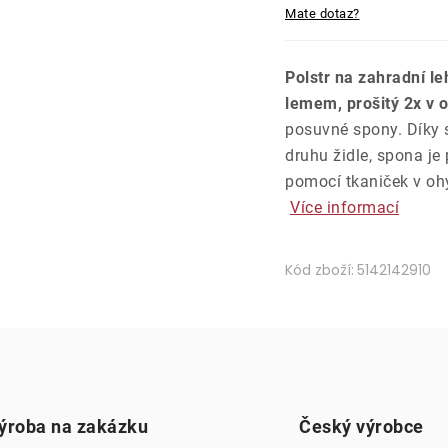
Mate dotaz?
Polstr na zahradní l
lemem, prošitý 2x v 
posuvné spony. Díky s
druhu židle, spona je
pomocí tkaniček v ohy
Více informací
Kód zboží:
5142142910
ýroba na zakázku
Český výrobce