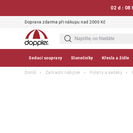
02 d : 07 
Přejít
Doprava zdarma při nákupu nad 2000 Kč
na
obsah
Sedací soupravy
Slunečníky
Křesla a židle
Domů
Zahradní nábytek
Polstry a sedáky