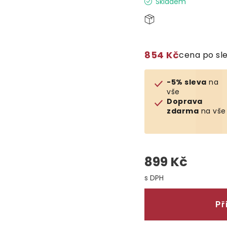
Skladem
854 Kč
cena po sl
-5% sleva
na
vše
Doprava
zdarma
na vše
899 Kč
Měrná cena:
Př