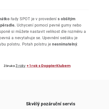
ehátko
řady SPOT je v provedení
s obšitým
opěradle.
Uchycení pomocí pevné gumy nebo
poně si můžete nastavit velikost dle rozměru a
 pevná a nevytahuje se. Upevnění sedáku je
bu polstru. Potah polstru je
nesnímatelný
.
3 roky
+ 1 rok s DopplerKlubem
Záruka
Skvělý pozáruční servis