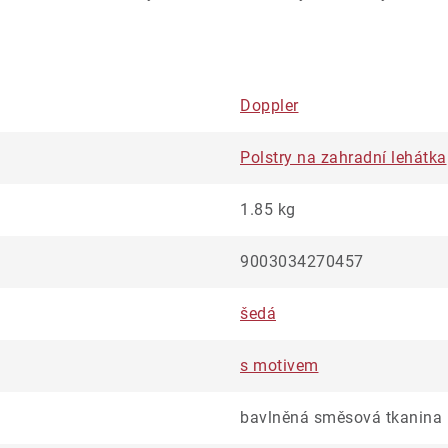
Doppler
Polstry na zahradní lehátka
1.85 kg
9003034270457
šedá
s motivem
bavlněná směsová tkanina