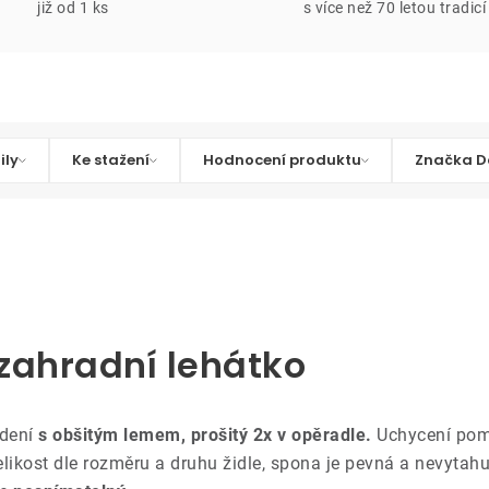
již od 1 ks
s více než 70 letou tradicí
ily
Ke stažení
Hodnocení produktu
Značka D
 zahradní lehátko
dení
s obšitým lemem, prošitý 2x v opěradle.
Uchycení pom
likost dle rozměru a druhu židle, spona je pevná a nevytahu