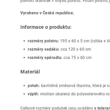
pomocí tkaniček v ohybu polstru. Potah polstru 
Vyrobeno v České republice.
Informace o produktu:
rozměry polstru:
195 x 60 x 5 cm (výška x ší
rozměry sedáku:
cca 120 x 60 cm
rozměry opěradla:
cca 75 x 60 cm
Materiál
potah:
bavlněná směsová tkanina, která je 
výplň:
molitan obalený do polyesterového r
Celkové rozměry podušek jsou uváděny
s tolera