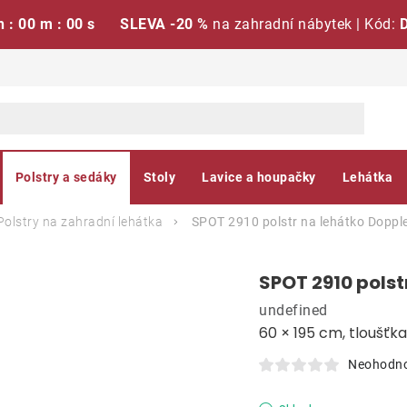
h : 59 m : 59 s
SLEVA -20 %
na zahradní nábytek | Kód:
Polstry a sedáky
Stoly
Lavice a houpačky
Lehátka
Polstry na zahradní lehátka
SPOT 2910 polstr na lehátko
Doppl
SPOT 2910 polst
undefined
60 × 195 cm, tloušťk
Neohodn