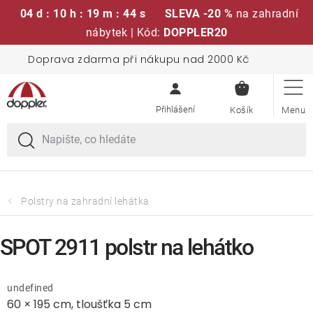
04 d : 10 h : 19 m : 44 s
SLEVA -20 %
na zahradní
nábytek | Kód:
DOPPLER20
Přejít
Doprava zdarma při nákupu nad 2000 Kč
Sedací soupravy
na
NÁKUPN
obsah
KOŠÍK
Slunečníky
Křesla a židle
Polstry a sedáky
Polstry na zahradní lehátka
Stoly
SPOT 2911 polstr na lehátko
Lavice a houpačky
undefined
60 × 195 cm, tloušťka 5 cm