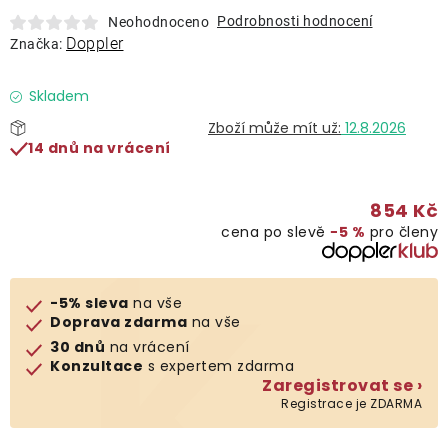
Lehátka
Podrobnosti hodnocení
Neohodnoceno
Doppler
Značka:
Doplňky
Skladem
12.8.2026
Deštníky
14 dnů na vrácení
Gastro produkty
854 Kč
cena po slevě
−5 %
pro členy
Kolekce
-5% sleva
na vše
Prodávané značky
Doprava zdarma
na vše
30 dnů
na vrácení
Konzultace
s expertem zdarma
Klub výhod
Zaregistrovat se ›
Registrace je ZDARMA
Naše katalogy