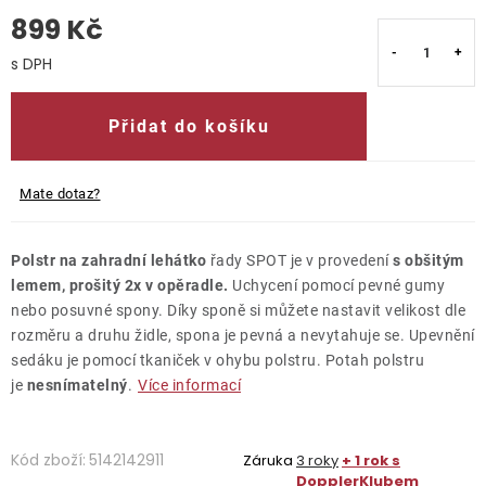
899 Kč
O nás
Měrná cena:
Kontakty
Přidat do košíku
Mate dotaz?
Polstr na zahradní lehátko
řady SPOT je v provedení
s obšitým
lemem, prošitý 2x v opěradle.
Uchycení pomocí pevné gumy
nebo posuvné spony. Díky sponě si můžete nastavit velikost dle
rozměru a druhu židle, spona je pevná a nevytahuje se. Upevnění
sedáku je pomocí tkaniček v ohybu polstru. Potah polstru
je
nesnímatelný
.
Více informací
Kód zboží:
5142142911
Záruka
3 roky
+ 1 rok s
DopplerKlubem