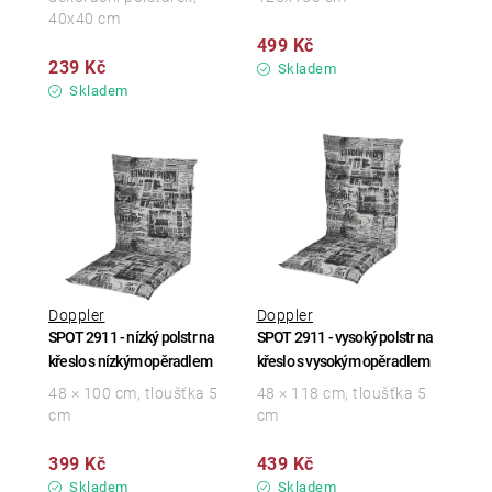
40x40 cm
499 Kč
239 Kč
Skladem
Skladem
Doppler
Doppler
SPOT 2911 - nízký polstr na
SPOT 2911 - vysoký polstr na
křeslo s nízkým opěradlem
křeslo s vysokým opěradlem
48 × 100 cm, tloušťka 5
48 × 118 cm, tloušťka 5
cm
cm
399 Kč
439 Kč
Skladem
Skladem