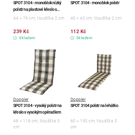
SPOT 3104 - monoblok nízký
SPOT 3104 - monoblok polstr
polstr na plastové křeslo s
nízkým opěradlem
44 × 79 cm, tloušťka 2 cm
45 × 43 cm, tloušťka 2 cm
239 Kč
112 Kč
Skladem
Skladem
Doppler
Doppler
SPOT 3104 - vysoký polstr na
SPOT 3104 polstr na lehátko
křeslo s vysokým opěradlem
48 × 118 cm, tloušťka 5
60 × 195 cm, tloušťka 5
cm
cm