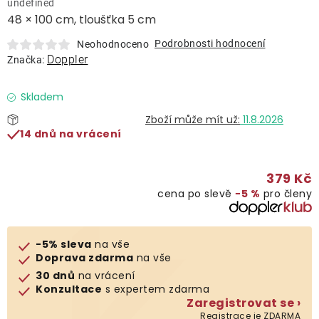
undefined
Lehátka
48 × 100 cm, tloušťka 5 cm
Podrobnosti hodnocení
Neohodnoceno
Doplňky
Doppler
Značka:
Deštníky
Skladem
11.8.2026
14 dnů na vrácení
Gastro produkty
379 Kč
Kolekce
cena po slevě
−5 %
pro členy
Prodávané značky
-5% sleva
na vše
Doprava zdarma
na vše
Klub výhod
30 dnů
na vrácení
Konzultace
s expertem zdarma
Zaregistrovat se ›
Naše katalogy
Registrace je ZDARMA