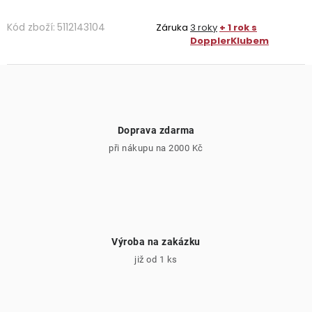
Kód zboží:
5112143104
Záruka
3 roky
+ 1 rok s
DopplerKlubem
Doprava zdarma
při nákupu na 2000 Kč
Výroba na zakázku
již od 1 ks