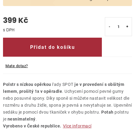
O nás
399 Kč
Kontakty
Měrná cena:
Přidat do košíku
Mate dotaz?
Polstr s nízkou opěrkou
řady SPOT
je v provedení s obšitým
lemem, prošitý 1x v opěradle
. Uchycení pomocí pevné gumy
nebo posuvné spony. Díky sponě si můžete nastavit velikost dle
rozměru a druhu židle, spona je pevná a nevytahuje se. Upevnění
sedáku je pomocí dvou tkaniček v ohybu polstru.
Potah
polstru
je
nesnímatelný
.
Vyrobeno v České republice.
Více informací