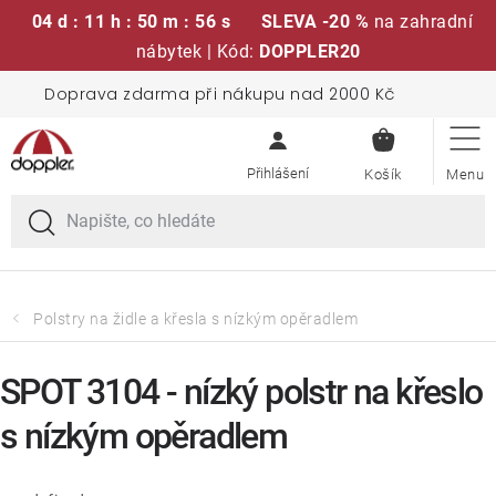
04 d : 11 h : 50 m : 55 s
SLEVA -20 %
na zahradní
nábytek | Kód:
DOPPLER20
Přejít
Doprava zdarma při nákupu nad 2000 Kč
Sedací soupravy
na
NÁKUPN
obsah
KOŠÍK
Slunečníky
Křesla a židle
Polstry a sedáky
Polstry na židle a křesla s nízkým opěradlem
Stoly
SPOT 3104 - nízký polstr na křeslo
s nízkým opěradlem
Lavice a houpačky