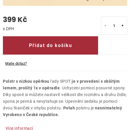
O nás
399 Kč
Kontakty
Měrná cena:
Přidat do košíku
Mate dotaz?
Polstr s nízkou opěrkou
řady SPOT
je v provedení s obšitým
lemem, prošitý 1x v opěradle
. Uchycení pomocí posuvné spony.
Díky sponě si můžete nastavit velikost dle rozměru a druhu židle,
spona je pevná a nevytahuje se. Upevnění sedáku je pomocí
dvou tkaniček v ohybu polstru.
Potah
polstru je
nesnímatelný
.
Vyrobeno v České republice.
Více informací