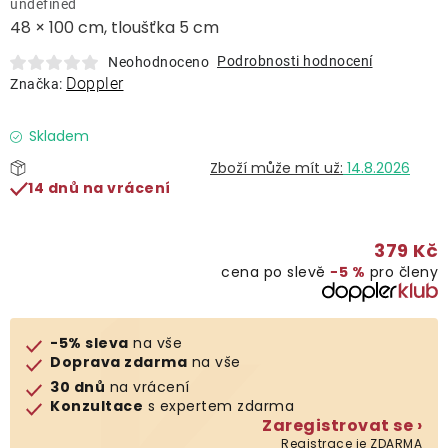
undefined
Lehátka
48 × 100 cm, tloušťka 5 cm
Podrobnosti hodnocení
Neohodnoceno
Doplňky
Doppler
Značka:
Deštníky
Skladem
14.8.2026
14 dnů na vrácení
Gastro produkty
379 Kč
Kolekce
cena po slevě
−5 %
pro členy
Prodávané značky
-5% sleva
na vše
Doprava zdarma
na vše
Klub výhod
30 dnů
na vrácení
Konzultace
s expertem zdarma
Zaregistrovat se ›
Naše katalogy
Registrace je ZDARMA