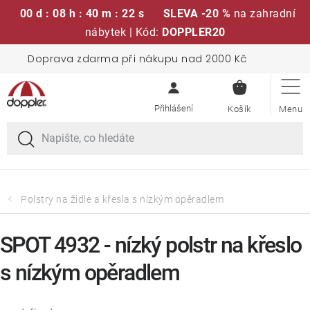
00 d : 08 h : 40 m : 21 s
SLEVA -20 %
na zahradní
nábytek | Kód:
DOPPLER20
Přejít
Doprava zdarma při nákupu nad 2000 Kč
Sedací soupravy
na
NÁKUPN
obsah
KOŠÍK
Slunečníky
Křesla a židle
Polstry a sedáky
Polstry na židle a křesla s nízkým opěradlem
Stoly
SPOT 4932 - nízký polstr na křeslo
s nízkým opěradlem
Lavice a houpačky