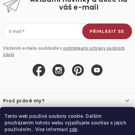
váš e-mail
E-mail
PŘIHLÁSIT SE
Vložením e-mailu souhlasíte s
podmínkami ochrany osobních
údajů
Z
á
Proč právě my?
p
a
O nás
Důležité odkazy
Tento web používá soubory cookie. Dalším
Recenze
t
procházením tohoto webu vyjadřujete souhlas s jejich
Velkoobchod
í
používáním.. Více informací
zde
.
O nákupu
Vzorková prodejna