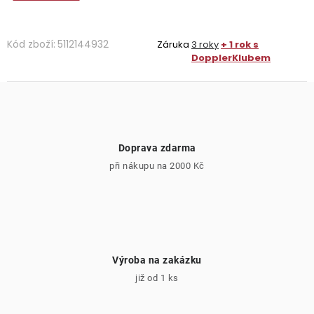
Kód zboží:
5112144932
Záruka
3 roky
+ 1 rok s
DopplerKlubem
Doprava zdarma
při nákupu na 2000 Kč
Výroba na zakázku
již od 1 ks