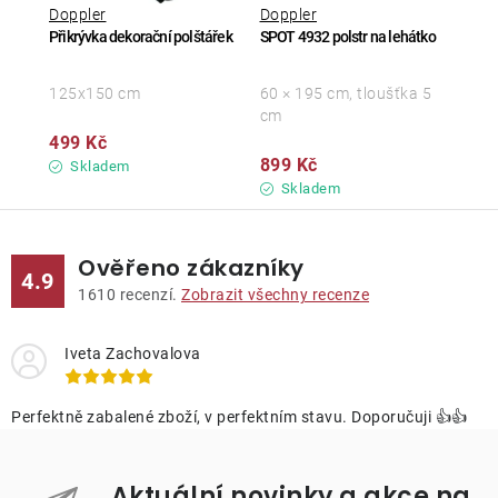
Doppler
Doppler
Přikrývka dekorační polštářek
SPOT 4932 polstr na lehátko
125x150 cm
60 × 195 cm, tloušťka 5
cm
499 Kč
899 Kč
Skladem
Skladem
Ověřeno zákazníky
4.9
1610
recenzí.
Zobrazit všechny recenze
Iveta Zachovalova
Perfektně zabalené zboží, v perfektním stavu. Doporučuji 👍👍
Aktuální novinky a akce na