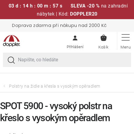
03 d : 14 h : 00 m : 56 s
SLEVA -20 %
na zahradní
nábytek | Kód:
DOPPLER20
Přejít
Doprava zdarma při nákupu nad 2000 Kč
Sedací soupravy
na
NÁKUPN
obsah
KOŠÍK
Slunečníky
Křesla a židle
Polstry a sedáky
Polstry na židle a křesla s vysokým opěradlem
Stoly
SPOT 5900 - vysoký polstr na
křeslo s vysokým opěradlem
Lavice a houpačky