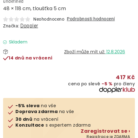
undefined
Lehátka
48 × 118 cm, tloušťka 5 cm
Podrobnosti hodnocení
Neohodnoceno
Doplňky
Doppler
Značka:
Deštníky
Skladem
12.8.2026
14 dnů na vrácení
Gastro produkty
417 Kč
Kolekce
cena po slevě
−5 %
pro členy
Prodávané značky
-5% sleva
na vše
Doprava zdarma
na vše
Klub výhod
30 dnů
na vrácení
Konzultace
s expertem zdarma
Zaregistrovat se ›
Naše katalogy
Registrace je ZDARMA