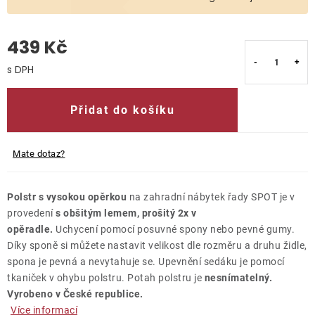
O nás
439 Kč
Kontakty
Měrná cena:
Přidat do košíku
Mate dotaz?
Polstr s vysokou opěrkou
na zahradní nábytek řady SPOT je v
provedení
s obšitým lemem, prošitý 2x v
opěradle.
Uchycení pomocí posuvné spony nebo pevné gumy.
Díky sponě si můžete nastavit velikost dle rozměru a druhu židle,
spona je pevná a nevytahuje se. Upevnění sedáku je pomocí
tkaniček v ohybu polstru. Potah polstru je
nesnímatelný.
Vyrobeno v České republice.
Více informací