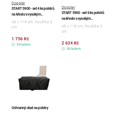
Doppler
Doppler
START 5900 - set 4 ks polstrů
START 5900 - set 6 ks polstrů
na křeslo s vysokým
na křeslo s vysokým
opěradlem
48 × 118 cm, tloušťka 5
opěradlem
48 × 118 cm, tloušťka 5
cm
cm
1 756 Kč
2 634 Kč
Skladem
Skladem
Ochranný obal na polstry