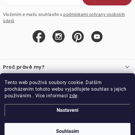
Vložením e-mailu souhlasíte s
podmínkami ochrany osobních
údajů
Z
á
Proč právě my?
p
a
O nás
Důležité odkazy
Tento web používá soubory cookie. Dalším
Recenze
t
procházením tohoto webu vyjadřujete souhlas s jejich
Velkoobchod
í
používáním.. Více informací
zde
.
O nákupu
Vzorková prodejna
Vrácení a reklamace
Kontakty
Nastavení
Kontakty
Obchodní podmínky
Kariéra
Podmínky věrnostního programu
Blog
Doppler CZ spol. s.r.o.,
Doppler klub
Trocnovská 70, 374 01
Souhlasím
Copyright 2026
DOPPLER CZ spol. s r.o.
. Všechna práva vyhrazena.