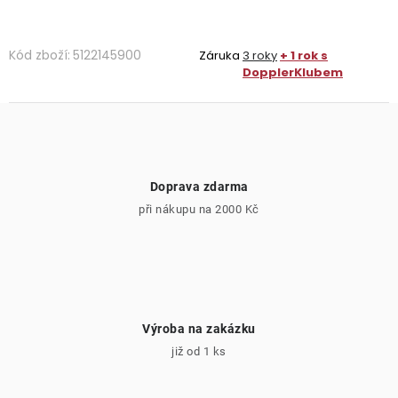
Kód zboží:
5122145900
Záruka
3 roky
+ 1 rok s
DopplerKlubem
Doprava zdarma
při nákupu na 2000 Kč
Výroba na zakázku
již od 1 ks