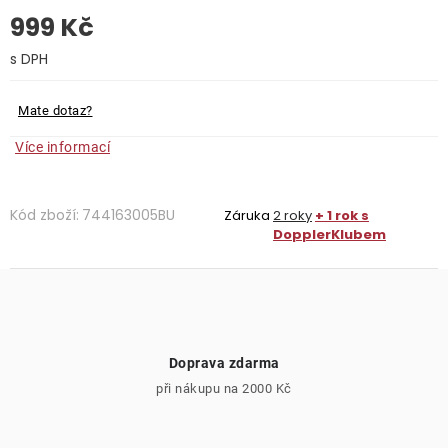
999 Kč
O nás
Měrná cena:
Kontakty
Mate dotaz?
Více informací
Kód zboží:
744163005BU
Záruka
2 roky
+ 1 rok s
DopplerKlubem
Doprava zdarma
při nákupu na 2000 Kč