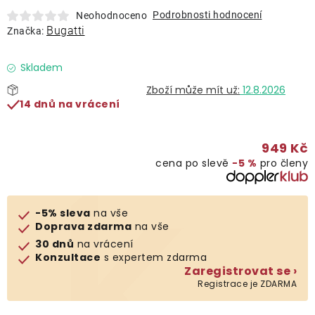
Lehátka
Podrobnosti hodnocení
Neohodnoceno
Bugatti
Značka:
Doplňky
Skladem
12.8.2026
Deštníky
14 dnů na vrácení
Gastro produkty
949 Kč
cena po slevě
−5 %
pro členy
Kolekce
-5% sleva
na vše
Prodávané značky
Doprava zdarma
na vše
30 dnů
na vrácení
Konzultace
s expertem zdarma
Klub výhod
Zaregistrovat se ›
Registrace je ZDARMA
Naše katalogy