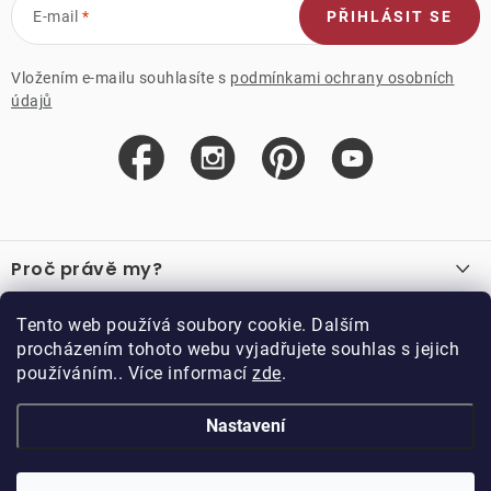
E-mail
PŘIHLÁSIT SE
Vložením e-mailu souhlasíte s
podmínkami ochrany osobních
údajů
Z
á
Proč právě my?
p
a
O nás
Důležité odkazy
Tento web používá soubory cookie. Dalším
Recenze
t
procházením tohoto webu vyjadřujete souhlas s jejich
Velkoobchod
í
používáním.. Více informací
zde
.
O nákupu
Vzorková prodejna
Vrácení a reklamace
Kontakty
Nastavení
Kontakty
Obchodní podmínky
Kariéra
Podmínky věrnostního programu
Blog
Doppler CZ spol. s.r.o.,