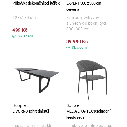
Přikrývka dekorační polštářek
EXPERT 300 x 300 cm
červená
125x150 cm
zahradní výkyvný
slunečník s boční tyčí,
300x300 cm
499 Kč
Skladem
39 990 Kč
Skladem
Doppler
Doppler
LIVORNO zahradní stůl
MELIA LIKA-TEX® zahradní
křeslo šedá
deska keramické sklo,
hliníkové, odolné počasí,