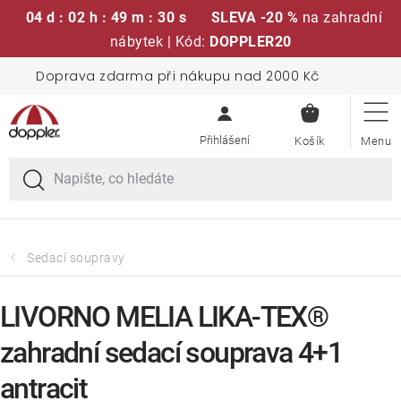
04 d : 02 h : 49 m : 30 s
SLEVA -20 %
na zahradní
nábytek | Kód:
DOPPLER20
Přejít
Doprava zdarma při nákupu nad 2000 Kč
Sedací soupravy
na
NÁKUPN
obsah
KOŠÍK
Slunečníky
Křesla a židle
Polstry a sedáky
Sedací soupravy
Stoly
LIVORNO MELIA LIKA-TEX®
zahradní sedací souprava 4+1
Lavice a houpačky
antracit