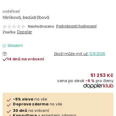
Lehátka
undefined
hliníková, bezúdržbová
Doplňky
Podrobnosti hodnocení
Neohodnoceno
Doppler
Značka:
Deštníky
Skladem
Gastro produkty
12.8.2026
14 dnů na vrácení
Kolekce
51 253 Kč
cena po slevě
−5 %
pro členy
Prodávané značky
Klub výhod
-5% sleva
na vše
Doprava zdarma
na vše
30 dnů
na vrácení
Naše katalogy
Konzultace
s expertem zdarma