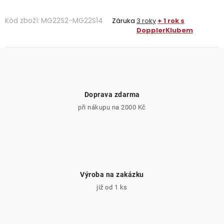
Kód zboží:
MG22S2-MG22S14
Záruka
3 roky
+ 1 rok s
DopplerKlubem
Doprava zdarma
při nákupu na 2000 Kč
Výroba na zakázku
již od 1 ks