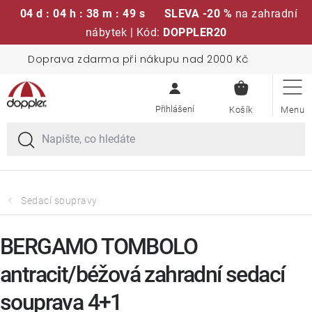
04 d : 04 h : 38 m : 49 s
SLEVA -20 %
na zahradní
nábytek | Kód:
DOPPLER20
Přejít
Doprava zdarma při nákupu nad 2000 Kč
Sedací soupravy
na
NÁKUPN
obsah
KOŠÍK
Slunečníky
Křesla a židle
Polstry a sedáky
Sedací soupravy
Stoly
BERGAMO TOMBOLO
antracit/béžová zahradní sedací
Lavice a houpačky
souprava 4+1