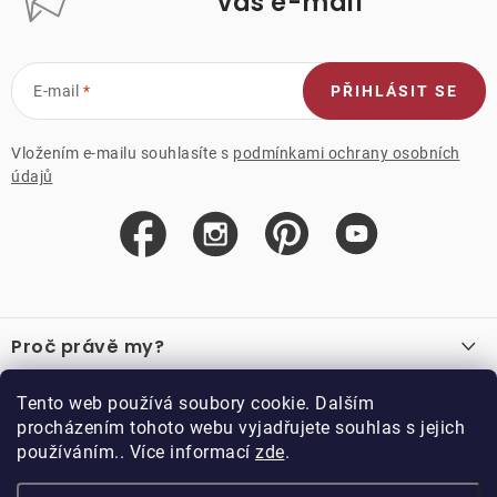
váš e-mail
E-mail
PŘIHLÁSIT SE
Vložením e-mailu souhlasíte s
podmínkami ochrany osobních
údajů
Z
á
Proč právě my?
p
a
O nás
Důležité odkazy
Tento web používá soubory cookie. Dalším
Recenze
t
procházením tohoto webu vyjadřujete souhlas s jejich
Velkoobchod
í
používáním.. Více informací
zde
.
O nákupu
Vzorková prodejna
Vrácení a reklamace
Kontakty