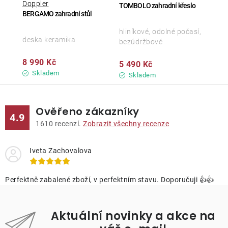
Doppler
TOMBOLO zahradní křeslo
BERGAMO zahradní stůl
hliníkové, odolné počasí,
deska keramika
bezúdržbové
8 990 Kč
5 490 Kč
Skladem
Skladem
Ověřeno zákazníky
4.9
1610
recenzí.
Zobrazit všechny recenze
Iveta Zachovalova
Perfektně zabalené zboží, v perfektním stavu. Doporučuji 👍👍
Aktuální novinky a akce na