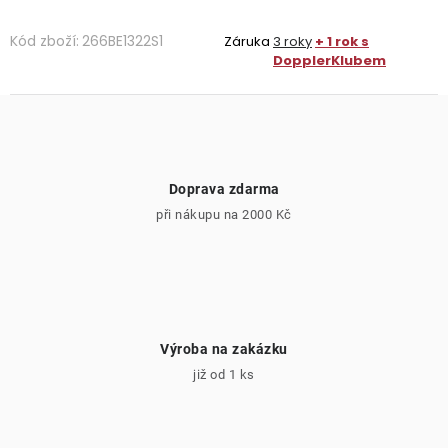
Kód zboží:
266BE1322S1
Záruka
3 roky
+ 1 rok s
DopplerKlubem
Doprava zdarma
při nákupu na 2000 Kč
Výroba na zakázku
již od 1 ks