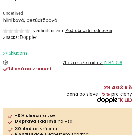
Lehátka
undefined
hliníková, bezúdržbová
Doplňky
Podrobnosti hodnocení
Neohodnoceno
Doppler
Značka:
Deštníky
Skladem
Gastro produkty
12.8.2026
14 dnů na vrácení
Kolekce
29 403 Kč
cena po slevě
−5 %
pro členy
Prodávané značky
Klub výhod
-5% sleva
na vše
Doprava zdarma
na vše
30 dnů
na vrácení
Naše katalogy
Konzultace
s expertem zdarma