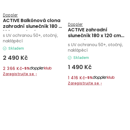
Doppler
ACTIVE Balkónová clona
Doppler
zahradní slunečník 180 x
ACTIVE zahradní
130 cm zelená
slunečník 180 x 120 cm
s UV ochranou 50+, otočný,
naklápěcí
antracit
s UV ochranou 50+, otočný,
Skladem
naklápěcí
2 490 Kč
Skladem
1 490 Kč
2 366 Kč
−5%
Zaregistrujte se
›
1 416 Kč
−5%
Zaregistrujte se
›