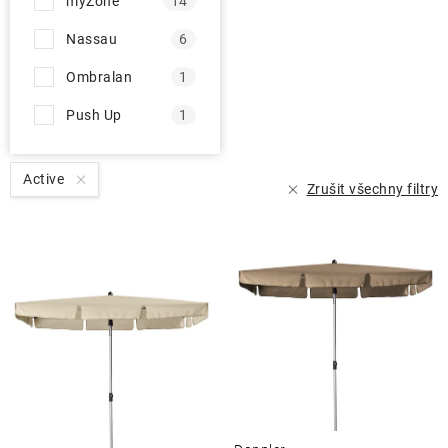
myZone
14
Nassau
6
Ombralan
1
Push Up
1
Active
Zrušit všechny filtry