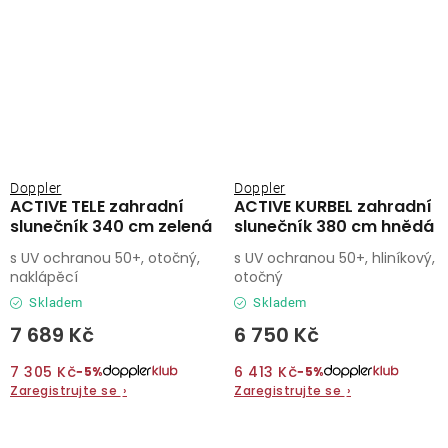
Doppler
Doppler
ACTIVE TELE zahradní
ACTIVE KURBEL zahradní
slunečník 340 cm zelená
slunečník 380 cm hnědá
s UV ochranou 50+, otočný,
s UV ochranou 50+, hliníkový,
naklápěcí
otočný
Skladem
Skladem
7 689 Kč
6 750 Kč
7 305 Kč
6 413 Kč
−5%
−5%
Zaregistrujte se
›
Zaregistrujte se
›