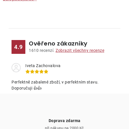
O
v
l
Ověřeno zákazníky
á
4.9
d
1610
recenzí.
Zobrazit všechny recenze
a
c
Iveta Zachovalova
í
p
Perfektně zabalené zboží, v perfektním stavu.
r
Doporučuji 👍👍
v
k
y
v
Doprava zdarma
ý
při nákupu na 2000 Kč