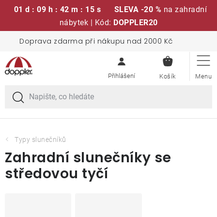
01 d : 09 h : 42 m : 14 s
SLEVA -20 %
na zahradní
nábytek | Kód:
DOPPLER20
Přejít
Doprava zdarma při nákupu nad 2000 Kč
Sedací soupravy
na
NÁKUPN
obsah
KOŠÍK
Slunečníky
Křesla a židle
Polstry a sedáky
Typy slunečníků
Zahradní slunečníky se
Stoly
středovou tyčí
Lavice a houpačky