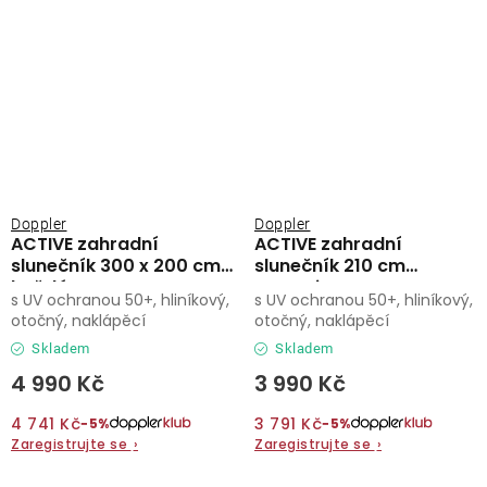
Doppler
Doppler
ACTIVE zahradní
ACTIVE zahradní
slunečník 300 x 200 cm
slunečník 210 cm
hnědá
antracit
s UV ochranou 50+, hliníkový,
s UV ochranou 50+, hliníkový,
otočný, naklápěcí
otočný, naklápěcí
Skladem
Skladem
4 990 Kč
3 990 Kč
4 741 Kč
3 791 Kč
−5%
−5%
Zaregistrujte se
›
Zaregistrujte se
›