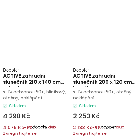
Doppler
Doppler
ACTIVE zahradní
ACTIVE zahradní
slunečník 210 x 140 cm
slunečník 200 x 120 cm
zelená
bordó
s UV ochranou 50+, hliníkový,
s UV ochranou 50+, otočný,
otočný, naklápěcí
naklápěcí
Skladem
Skladem
4 290 Kč
2 250 Kč
4 076 Kč
2 138 Kč
−5%
−5%
Zaregistrujte se
›
Zaregistrujte se
›