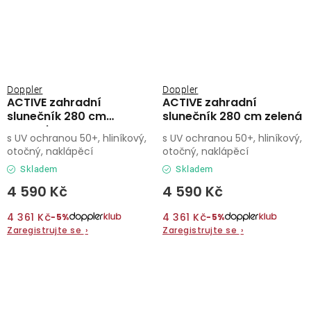
Doppler
Doppler
ACTIVE zahradní
ACTIVE zahradní
slunečník 280 cm
slunečník 280 cm zelená
antracit
s UV ochranou 50+, hliníkový,
s UV ochranou 50+, hliníkový,
otočný, naklápěcí
otočný, naklápěcí
Skladem
Skladem
4 590 Kč
4 590 Kč
4 361 Kč
4 361 Kč
−5%
−5%
Zaregistrujte se
›
Zaregistrujte se
›