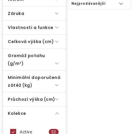
Ř
Nejprodávanější
ů
a
O nás
Záruka
z
e
Kontakty
Vlastnosti a funkce
n
í
Celková výška (cm)
p
Gramáž potahu
r
(g/m²)
o
d
Minimální doporučená
u
zátěž (kg)
k
Průchozí výška (cm)
t
ů
Kolekce
Active
32