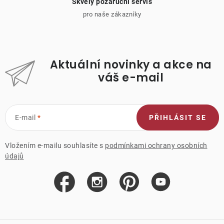
Skvělý pozáruční servis
pro naše zákazníky
Aktuální novinky a akce na
váš e-mail
E-mail
PŘIHLÁSIT SE
Vložením e-mailu souhlasíte s
podmínkami ochrany osobních
údajů
Z
á