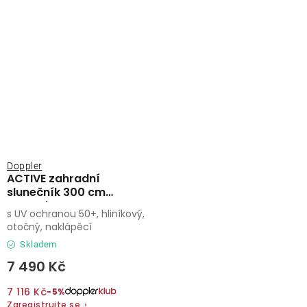
Doppler
ACTIVE zahradní
slunečník 300 cm
antracit
s UV ochranou 50+, hliníkový,
otočný, naklápěcí
Skladem
7 490 Kč
7 116 Kč
−5%
Zaregistrujte se
›