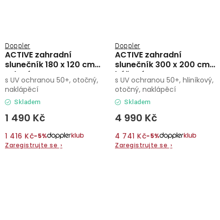
Doppler
Doppler
ACTIVE zahradní
ACTIVE zahradní
slunečník 180 x 120 cm
slunečník 300 x 200 cm
zelená
béžová
s UV ochranou 50+, otočný,
s UV ochranou 50+, hliníkový,
naklápěcí
otočný, naklápěcí
Skladem
Skladem
1 490 Kč
4 990 Kč
1 416 Kč
4 741 Kč
−5%
−5%
Zaregistrujte se
›
Zaregistrujte se
›