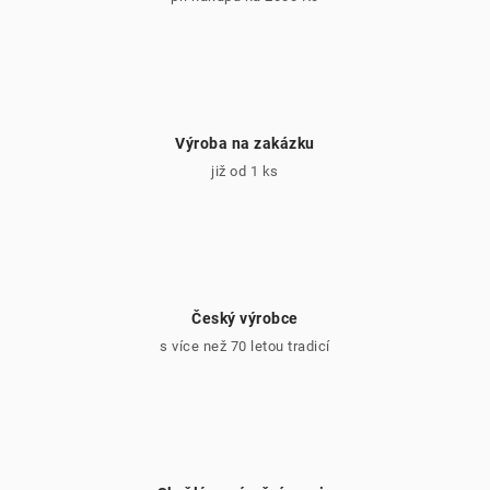
p
i
s
u
Výroba na zakázku
již od 1 ks
Český výrobce
s více než 70 letou tradicí