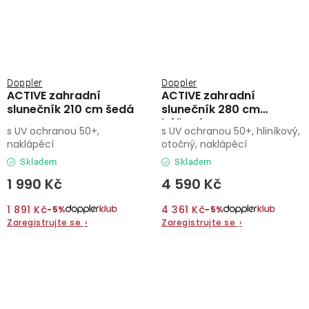
Doppler
Doppler
ACTIVE zahradní
ACTIVE zahradní
slunečník 210 cm šedá
slunečník 280 cm
béžová
s UV ochranou 50+,
s UV ochranou 50+, hliníkový,
naklápěcí
otočný, naklápěcí
Skladem
Skladem
1 990 Kč
4 590 Kč
1 891 Kč
4 361 Kč
−5%
−5%
Zaregistrujte se
›
Zaregistrujte se
›