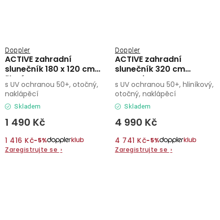
Doppler
Doppler
ACTIVE zahradní
ACTIVE zahradní
slunečník 180 x 120 cm
slunečník 320 cm
žlutá
antracit
s UV ochranou 50+, otočný,
s UV ochranou 50+, hliníkový,
naklápěcí
otočný, naklápěcí
Skladem
Skladem
1 490 Kč
4 990 Kč
1 416 Kč
4 741 Kč
−5%
−5%
Zaregistrujte se
›
Zaregistrujte se
›