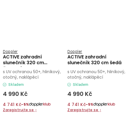
Doppler
Doppler
ACTIVE zahradní
ACTIVE zahradní
slunečník 320 cm
slunečník 320 cm šedá
červená
s UV ochranou 50+, hliníkový,
s UV ochranou 50+, hliníkový,
otočný, naklápěcí
otočný, naklápěcí
Skladem
Skladem
4 990 Kč
4 990 Kč
4 741 Kč
4 741 Kč
−5%
−5%
Zaregistrujte se
›
Zaregistrujte se
›