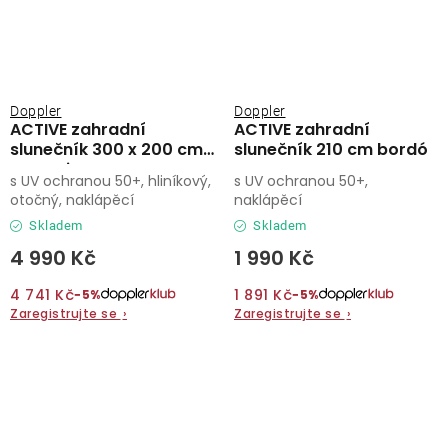
Doppler
Doppler
ACTIVE zahradní
ACTIVE zahradní
slunečník 300 x 200 cm
slunečník 210 cm bordó
antracit
s UV ochranou 50+, hliníkový,
s UV ochranou 50+,
otočný, naklápěcí
naklápěcí
Skladem
Skladem
4 990 Kč
1 990 Kč
4 741 Kč
1 891 Kč
−5%
−5%
Zaregistrujte se
›
Zaregistrujte se
›