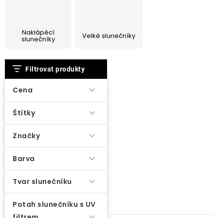
Lehátka
Naklápěcí
Doplňky
Velké slunečníky
slunečníky
V
Deštníky
Filtrovat produkty
ý
p
Cena
Gastro produkty
i
Štítky
s
Kolekce
p
Značky
r
Prodávané značky
o
Barva
d
Tvar slunečníku
Klub výhod
u
k
Potah slunečníku s UV
Naše katalogy
t
filtrem