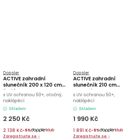
Doppler
Doppler
ACTIVE zahradní
ACTIVE zahradní
slunečník 200 x 120 cm
slunečník 210 cm
šedá
antracit
s UV ochranou 50+, otočný,
s UV ochranou 50+,
naklápěcí
naklápěcí
Skladem
Skladem
2 250 Kč
1 990 Kč
2 138 Kč
1 891 Kč
−5%
−5%
Zaregistrujte se
›
Zaregistrujte se
›